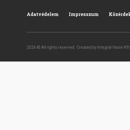
Adatvédelem
Impresszum
Közérde
Pied
de
page
2026 © All rights reserved.
Created by Integral Vision Kft