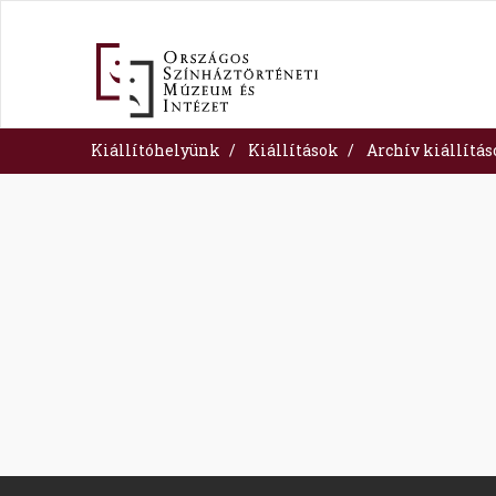
Skip
to
main
content
Kiállítóhelyünk
Kiállítások
Archív kiállítá