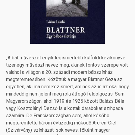
„A bábművészet egyik legismertebb külföldi kézikönyve
tizenegy művészt nevez meg, akinek fontos szerepe volt
valahol a világon a 20. századi modern bábszínház
megteremtésében. Közöttük a magyar Blattner Géza az
egyetlen, aki ma nem közismert, aminek az is az oka, hogy
mindeddig nem jelent meg róla átfogó feldolgozás. Sem
Magyarországon, ahol 1919 és 1925 között Balázs Béla
vagy Kosztolányi Dezső is alkottak darabokat színpada
számára. De Franciaországban sem, ahol később
megteremtette három évtizedig működő Arc-en-Ciel
(Szivárvány) színházát, sok neves, főként magyar