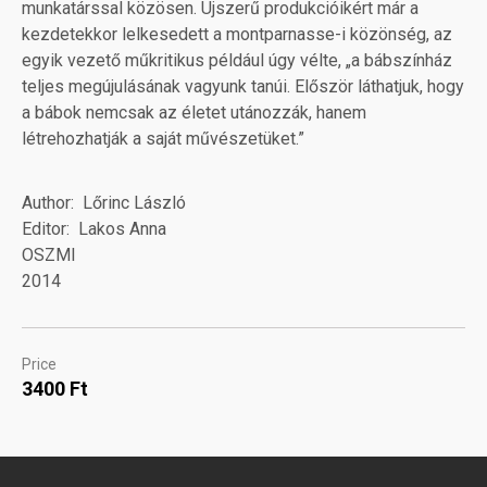
munkatárssal közösen. Újszerű produkcióikért már a
kezdetekkor lelkesedett a montparnasse-i közönség, az
egyik vezető műkritikus például úgy vélte, „a bábszínház
teljes megújulásának vagyunk tanúi. Először láthatjuk, hogy
a bábok nemcsak az életet utánozzák, hanem
létrehozhatják a saját művészetüket.”
Author
Lőrinc László
Editor
Lakos Anna
OSZMI
2014
Price
3400 Ft