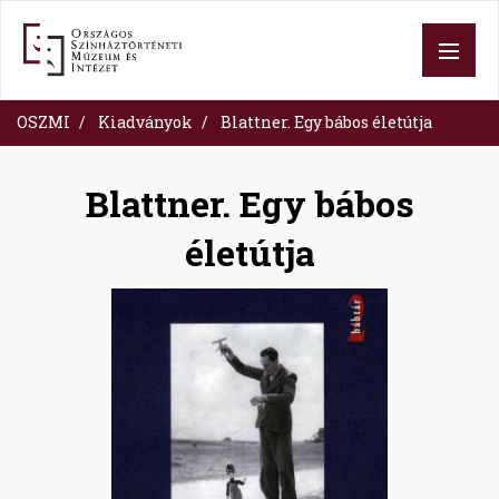
Skip
to
main
content
OSZMI
Kiadványok
Blattner. Egy bábos életútja
Blattner. Egy bábos
életútja
Image