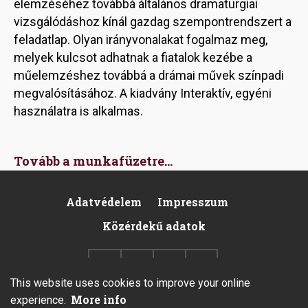
elemzéséhez továbbá általános dramaturgiai
vizsgálódáshoz kínál gazdag szempontrendszert a
feladatlap. Olyan irányvonalakat fogalmaz meg,
melyek kulcsot adhatnak a fiatalok kezébe a
műelemzéshez továbbá a drámai művek színpadi
megvalósításához. A kiadvány Interaktív, egyéni
használatra is alkalmas.
Tovább a munkafüzetre...
Adatvédelem
Impresszum
Pied
Közérdekű adatok
de
page
This website uses cookies to improve your online
More info
experience.