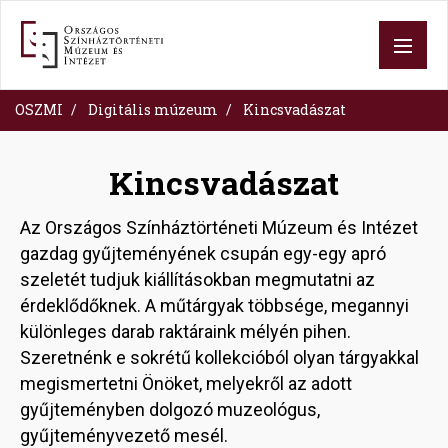
Skip
to
main
content
OSZMI
Digitális múzeum
Kincsvadászat
Kincsvadászat
Az Országos Színháztörténeti Múzeum és Intézet
gazdag gyűjteményének csupán egy-egy apró
szeletét tudjuk kiállításokban megmutatni az
érdeklődőknek. A műtárgyak többsége, megannyi
különleges darab raktáraink mélyén pihen.
Szeretnénk e sokrétű kollekcióból olyan tárgyakkal
megismertetni Önöket, melyekről az adott
gyűjteményben dolgozó muzeológus,
gyűjteményvezető mesél.