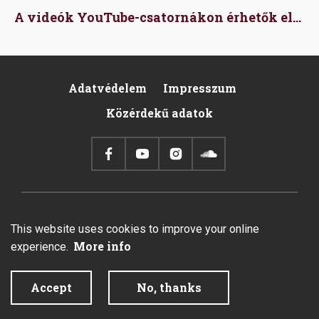
A videók YouTube-csatornákon érhetők el...
Adatvédelem
Impresszum
Pied
Közérdekű adatok
de
page
2026 © All rights reserved.
This website uses cookies to improve your online
Created by Integral Vision Kft.
More info
experience.
Accept
No, thanks