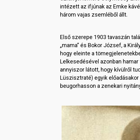
intézett az ifjúnak az Emke kávé
három vajas zsemléből állt.
Első szerepe 1903 tavaszán talá
„mama” és Bokor József, a Király
hogy eleinte a tömegjelenetekben
Lelkesedésével azonban hamar fe
annyiszor látott, hogy kívülről 
Lüszisztraté) egyik előadásakor
beugorhasson a zenekari nyitán
Image