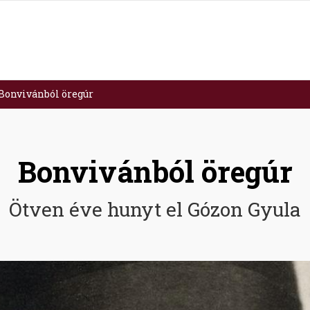
Bonvivánból öregúr
Bonvivánból öregúr
Ötven éve hunyt el Gózon Gyula