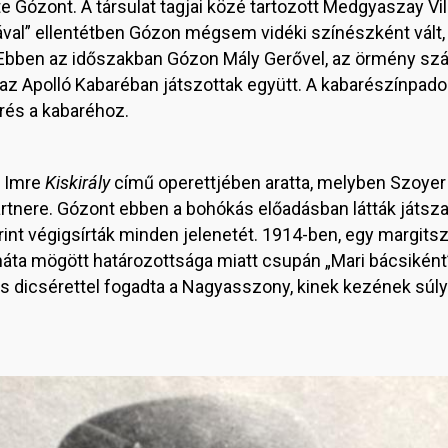
Gózont. A társulat tagjai közé tartozott Medgyaszay Vi
ájával” ellentétben Gózon mégsem vidéki színészként vált
Ebben az időszakban Gózon Mály Gerővel, az örmény szá
 az Apolló Kabaréban játszottak együtt. A kabarészínpado
érés a kabaréhoz.
n Imre
Kiskirály
című operettjében aratta, melyben Szoyer 
tnere. Gózont ebben a bohókás előadásban látták játszani
t végigsírták minden jelenetét. 1914-ben, egy margitszi
ta mögött határozottsága miatt csupán „Mari bácsiként”
es dicsérettel fogadta a Nagyasszony, kinek kezének sú