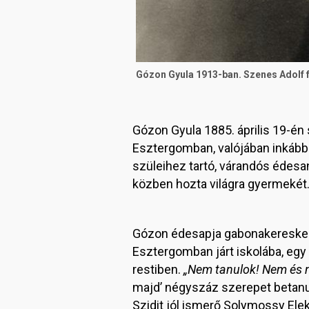
Gózon Gyula 1913-ban. Szenes Adolf f
Gózon Gyula 1885. április 19-én
Esztergomban, valójában inkább É
szüleihez tartó, várandós édesa
közben hozta világra gyermekét
Gózon édesapja gabonakereskedő
Esztergomban járt iskolába, egy 
restiben.
„Nem tanulok! Nem és n
majd’ négyszáz szerepet betanul
Szidit jól ismerő Solymossy Elek