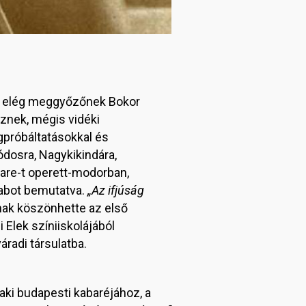
t elég meggyőzőnek Bokor
sznek, mégis vidéki
gpróbáltatásokkal és
ódosra, Nagykikindára,
eare-t operett-modorban,
rabot bemutatva.
„Az ifjúság
nak köszönhette az első
 Elek színiiskolájából
áradi társulatba.
 aki budapesti kabaréjához, a