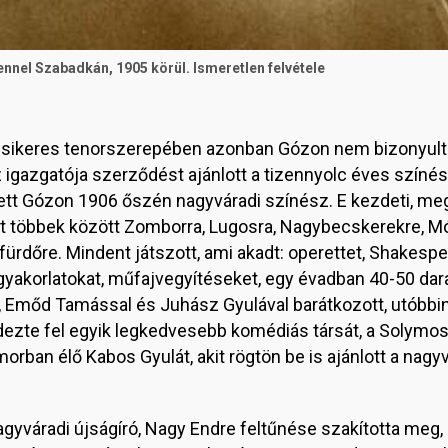
nnel Szabadkán, 1905 körül. Ismeretlen felvétele
s sikeres tenorszerepében azonban Gózon nem bizonyul
áz igazgatója szerződést ajánlott a tizennyolc éves színé
ett Gózon 1906 őszén nagyváradi színész. E kezdeti, me
ott többek között Zomborra, Lugosra, Nagybecskerekre, M
rdőre. Mindent játszott, ami akadt: operettet, Shakesp
sgyakorlatokat, műfajvegyítéseket, egy évadban 40-50 da
 Emőd Tamással és Juhász Gyulával barátkozott, utóbbi
edezte fel egyik legkedvesebb komédiás társát, a Solymosi
rban élő Kabos Gyulát, akit rögtön be is ajánlott a nagyv
nagyváradi újságíró, Nagy Endre feltűnése szakította meg,