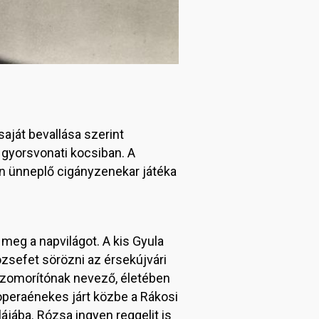
aját bevallása szerint
y gyorsvonati kocsiban. A
án ünneplő cigányzenekar játéka
eg a napvilágot. A kis Gyula
ózsefet sörözni az érsekújvári
szomorítónak nevező, életében
operaénekes járt közbe a Rákosi
ájába. Rózsa ingyen reggelit is