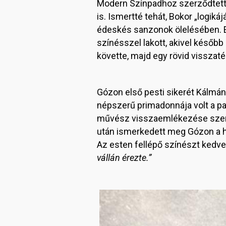
Modern Színpadhoz szerződtette 
is. Ismertté tehát, Bokor „logik
édeskés sanzonok ölelésében. 
színésszel lakott, akivel később
követte, majd egy rövid visszat
Gózon első pesti sikerét Kálmá
népszerű primadonnája volt a par
művész visszaemlékezése szerin
után ismerkedett meg Gózon a há
Az esten fellépő színészt kedv
vállán érezte.”
Image