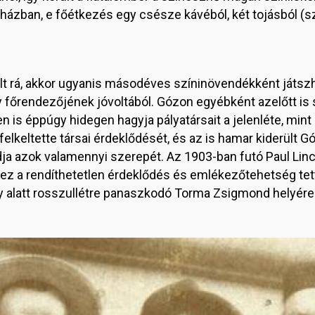
házban, e főétkezés egy csésze kávéból, két tojásból (sz
lt rá, akkor ugyanis másodéves színinövendékként játszha
 főrendezőjének jóvoltából. Gózon egyébként azelőtt is sta
 is éppúgy hidegen hagyja pályatársait a jelenléte, mint
lkeltette társai érdeklődését, és az is hamar kiderült G
tudja azok valamennyi szerepét. Az 1903-ban futó Paul Lin
 ez a rendíthetetlen érdeklődés és emlékezőtehetség te
y alatt rosszullétre panaszkodó Torma Zsigmond helyére