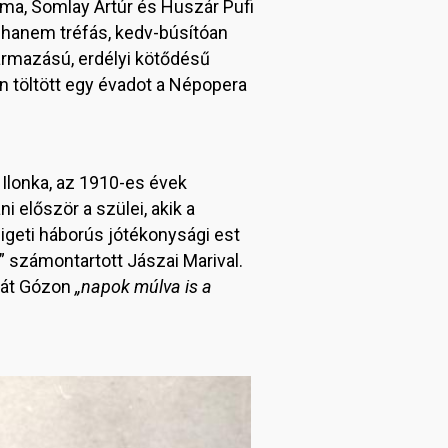
lma, Somlay Artúr és Huszár Pufi
, hanem tréfás, kedv-búsítóan
rmazású, erdélyi kötődésű
n töltött egy évadot a Népopera
Ilonka, az 1910-es évek
 először a szülei, akik a
geti háborús jótékonysági est
 számontartott Jászai Marival.
lyát Gózon
„napok múlva is a