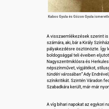
Kabos Gyula és Gózon Gyula ismeretle
A visszaemlékezések szerint i
számára, aki, bár a Király Szính
pályakezdésre ösztönözte. Így l
boldogsággal teli éveiben eljut
Nagyszentmiklósra és Herkulesfü
népszínművet, vígjátékot, stílu
tündéri városában”
Ady Endrével,
színikritikát. Szintén Váradon f
Szabadkára került, már-már nyomo
A víg bihari napokat az egykori 