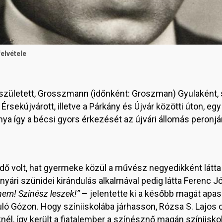
elvétele
 született, Grosszmann (időnként: Groszman) Gyulaként, s
rsekújvárott, illetve a Párkány és Újvár közötti úton, eg
nya így a bécsi gyors érkezését az újvári állomás peronj
.
 volt, hat gyermeke közül a művész negyedikként látta m
nyári szünidei kirándulás alkalmával pedig látta Ferenc J
em! Színész leszek!”
– jelentette ki a később magát apa
ó Gózon. Hogy színiiskolába járhasson, Rózsa S. Lajos 
nél, így került a fiatalember a színésznő magán színiiskol