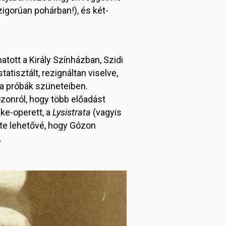
igorúan pohárban!), és két-
tott a Király Színházban, Szidi
tisztált, rezignáltan viselve,
 a próbák szüneteiben.
ózonról, hogy több előadást
cke-operett, a
Lysistrata
(vagyis
tte lehetővé, hogy Gózon
.