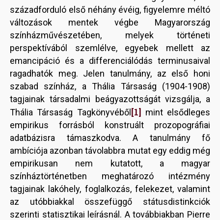
századforduló első néhány évéig, figyelemre méltó
változások mentek végbe Magyarország
színházművészetében, melyek történeti
perspektívából szemlélve, egyebek mellett az
emancipáció és a differenciálódás terminusaival
ragadhatók meg. Jelen tanulmány, az első honi
szabad színház, a Thália Társaság (1904-1908)
tagjainak társadalmi beágyazottságát vizsgálja, a
[1]
Thália Társaság Tagkönyvéből
mint elsődleges
empirikus forrásból konstruált prozopográfiai
adatbázisra támaszkodva. A tanulmány fő
ambíciója azonban távolabbra mutat egy eddig még
empirikusan nem kutatott, a magyar
színháztörténetben meghatározó intézmény
tagjainak lakóhely, foglalkozás, felekezet, valamint
az utóbbiakkal összefüggő státusdistinkciók
szerinti statisztikai leírásnál. A továbbiakban Pierre