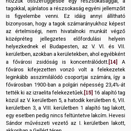
hozzuk összefüggésbe egy részsokasággal, a
tagokkal, ajánlatos a részsokaság egyéni jellemzőit
is figyelembe venni. Ez idáig annyi állítható
bizonyosan, hogy a tagok számarányukhoz képest
az értelmiségi, nem hivatalnoki munkát végző
középréteg jellegzetes előfordulási helyein
helyezkednek el Budapesten, az V. VI. és VII.
kerületben, azokban a kerületekben, ahol egyébként
[14]
a fővárosi zsidóság is koncentrálódott.
A
főváros kifejezetten vonzó volt a felekezetek
leginkább asszimilálódó csoportjai számára, így a
fővárosban 1900-ban a polgári népesség 23,4%-át
[15]
tették ki az izraelita felekezetűek.
16 alapító tag
közül az V. kerületben 5, a hatodik kerületben 6, VII.
kerületben 3, a VIII. kerületben 1 alapító tag lakott,
egy esetben pedig nincs feltüntetve lakcím. Hevesi
Sándor művészeti vezető az I. kerületben lakott,
akkoriban a Gellért téren.