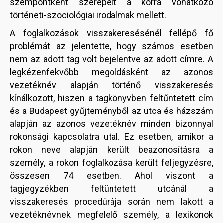
szempontként szerepelt a korra vonatkozó
történeti-szociológiai irodalmak mellett.
A foglalkozások visszakeresésénél fellépő fő
problémát az jelentette, hogy számos esetben
nem az adott tag volt bejelentve az adott címre. A
legkézenfekvőbb megoldásként az azonos
vezetéknév alapján történő visszakeresés
kínálkozott, hiszen a tagkönyvben feltűntetett cím
és a Budapest gyűjteményből az utca és házszám
alapján az azonos vezetéknév minden bizonnyal
rokonsági kapcsolatra utal. Ez esetben, amikor a
rokon neve alapján került beazonosításra a
személy, a rokon foglalkozása került feljegyzésre,
összesen 74 esetben. Ahol viszont a
tagjegyzékben feltüntetett utcánál a
visszakeresés procedúrája során nem lakott a
vezetéknévnek megfelelő személy, a lexikonok