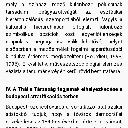
mely a színházi mező különböző pólusainak
társadalmi beágyazottságát az esztétikai
hierarchizálódás szempontjából elemzi. Vagyis a
kulturális hierarchiában elfoglalt különböző
szimbolikus pozíciók közti egyenlőtlenségek
empirikus megragadása válik lehetővé, melyet
elsősorban a mezőelmélet fogalmi apparátusából
kiindulva érdemes megközelíteni (Bourdieu, 1993,
1995). E kvalitatív, művészetszociológiai elemzés
vázlata a tanulmány végén kerül rövid bemutatásra.
IV. A Thália Társaság tagjainak elhelyezkedése a
budapesti stratifikációs térben
Budapest székesfővárosra vonatkozó statisztikai
adatokból tudjuk, hogy a főváros demográfiai
növekedése az 1890-es években érte el a csúcsot,