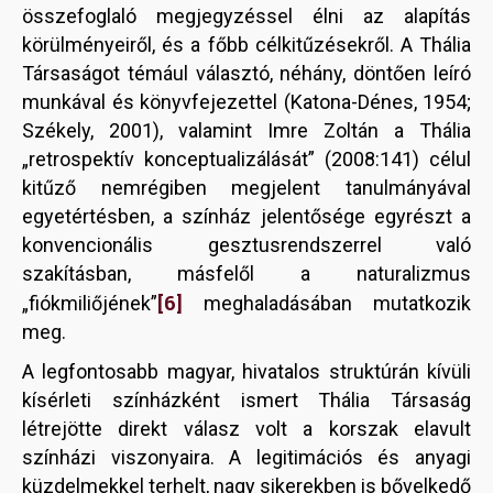
összefoglaló megjegyzéssel élni az alapítás
körülményeiről, és a főbb célkitűzésekről. A Thália
Társaságot témául választó, néhány, döntően leíró
munkával és könyvfejezettel (Katona-Dénes, 1954;
Székely, 2001), valamint Imre Zoltán a Thália
„retrospektív konceptualizálását” (2008:141) célul
kitűző nemrégiben megjelent tanulmányával
egyetértésben, a színház jelentősége egyrészt a
konvencionális gesztusrendszerrel való
szakításban, másfelől a naturalizmus
[6]
„fiókmiliőjének”
meghaladásában mutatkozik
meg.
A legfontosabb magyar, hivatalos struktúrán kívüli
kísérleti színházként ismert Thália Társaság
létrejötte direkt válasz volt a korszak elavult
színházi viszonyaira. A legitimációs és anyagi
küzdelmekkel terhelt, nagy sikerekben is bővelkedő