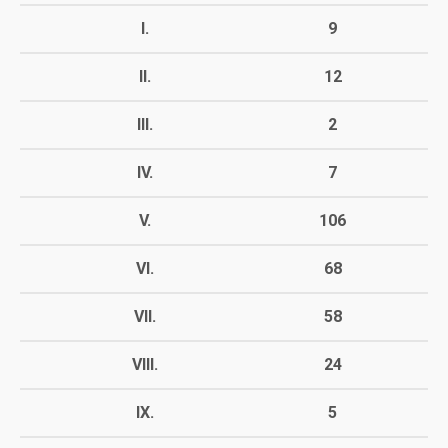
I.
9
II.
12
III.
2
IV.
7
V.
106
VI.
68
VII.
58
VIII.
24
IX.
5