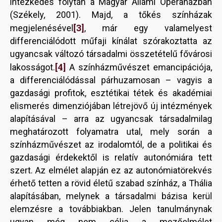
intézkedés folytán a Magyar Állami Operaházban
(Székely, 2001). Majd, a tőkés színházak
[3]
megjelenésével
, már egy valamelyest
differenciálódott műfaji kínálat szórakoztatta az
ugyancsak változó társadalmi összetételű fővárosi
[4]
lakosságot.
A színházművészet emancipációja,
a differenciálódással párhuzamosan – vagyis a
gazdasági profitok, esztétikai tétek és akadémiai
elismerés dimenziójában létrejövő új intézmények
alapításával – arra az ugyancsak társadalmilag
meghatározott folyamatra utal, mely során a
színházművészet az irodalomtól, de a politikai és
gazdasági érdekektől is relatív autonómiára tett
szert. Az elmélet alapján ez az autonómiatörekvés
érhető tetten a rövid életű szabad színház, a Thália
alapításában, melynek a társadalmi bázisa kerül
elemzésre a továbbiakban. Jelen tanulmánynak
ugyan még nem célja a mezőelmélet