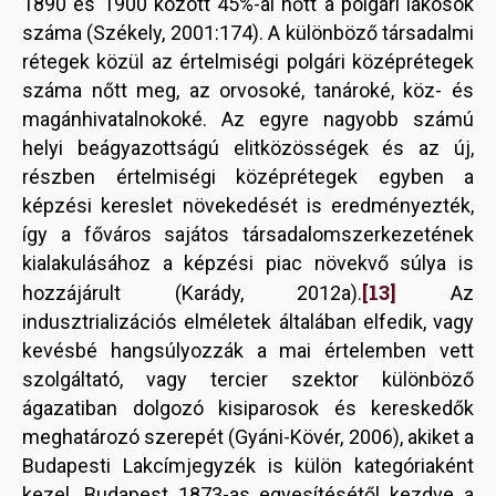
1890 és 1900 között 45%-al nőtt a polgári lakosok
száma (Székely, 2001:174). A különböző társadalmi
rétegek közül az értelmiségi polgári középrétegek
száma nőtt meg, az orvosoké, tanároké, köz- és
magánhivatalnokoké. Az egyre nagyobb számú
helyi beágyazottságú elitközösségek és az új,
részben értelmiségi középrétegek egyben a
képzési kereslet növekedését is eredményezték,
így a főváros sajátos társadalomszerkezetének
kialakulásához a képzési piac növekvő súlya is
[13]
hozzájárult (Karády, 2012a).
Az
indusztrializációs elméletek általában elfedik, vagy
kevésbé hangsúlyozzák a mai értelemben vett
szolgáltató, vagy tercier szektor különböző
ágazatiban dolgozó kisiparosok és kereskedők
meghatározó szerepét (Gyáni-Kövér, 2006), akiket a
Budapesti Lakcímjegyzék is külön kategóriaként
kezel. Budapest 1873-as egyesítésétől kezdve a