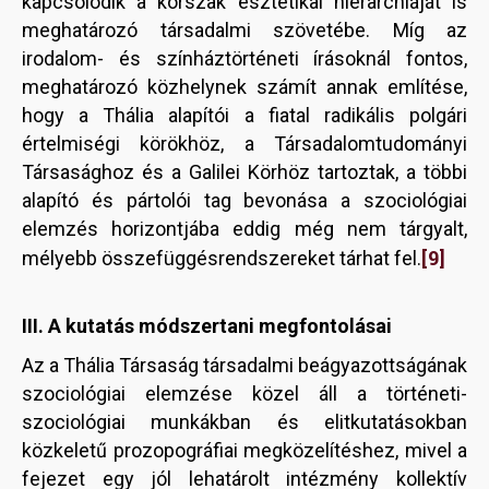
kapcsolódik a korszak esztétikai hierarchiáját is
meghatározó társadalmi szövetébe. Míg az
irodalom- és színháztörténeti írásoknál fontos,
meghatározó közhelynek számít annak említése,
hogy a Thália alapítói a fiatal radikális polgári
értelmiségi körökhöz, a Társadalomtudományi
Társasághoz és a Galilei Körhöz tartoztak, a többi
alapító és pártolói tag bevonása a szociológiai
elemzés horizontjába eddig még nem tárgyalt,
[9]
mélyebb összefüggésrendszereket tárhat fel.
III. A kutatás módszertani megfontolásai
Az a Thália Társaság társadalmi beágyazottságának
szociológiai elemzése közel áll a történeti-
szociológiai munkákban és elitkutatásokban
közkeletű prozopográfiai megközelítéshez, mivel a
fejezet egy jól lehatárolt intézmény kollektív