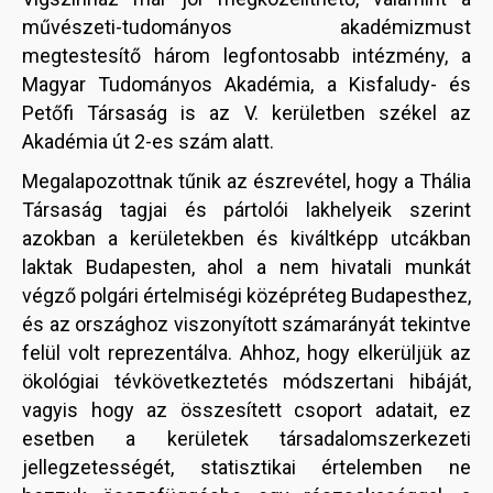
művészeti-tudományos akadémizmust
megtestesítő három legfontosabb intézmény, a
Magyar Tudományos Akadémia, a Kisfaludy- és
Petőfi Társaság is az V. kerületben székel az
Akadémia út 2-es szám alatt.
Megalapozottnak tűnik az észrevétel, hogy a Thália
Társaság tagjai és pártolói lakhelyeik szerint
azokban a kerületekben és kiváltképp utcákban
laktak Budapesten, ahol a nem hivatali munkát
végző polgári értelmiségi középréteg Budapesthez,
és az országhoz viszonyított számarányát tekintve
felül volt reprezentálva. Ahhoz, hogy elkerüljük az
ökológiai tévkövetkeztetés módszertani hibáját,
vagyis hogy az összesített csoport adatait, ez
esetben a kerületek társadalomszerkezeti
jellegzetességét, statisztikai értelemben ne