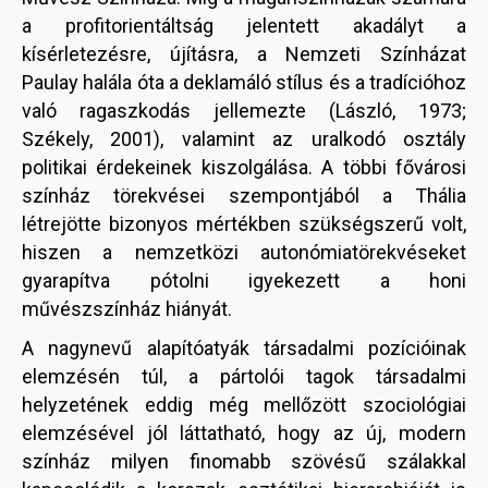
a profitorientáltság jelentett akadályt a
kísérletezésre, újításra, a Nemzeti Színházat
Paulay halála óta a deklamáló stílus és a tradícióhoz
való ragaszkodás jellemezte (László, 1973;
Székely, 2001), valamint az uralkodó osztály
politikai érdekeinek kiszolgálása. A többi fővárosi
színház törekvései szempontjából a Thália
létrejötte bizonyos mértékben szükségszerű volt,
hiszen a nemzetközi autonómiatörekvéseket
gyarapítva pótolni igyekezett a honi
művészszínház hiányát.
A nagynevű alapítóatyák társadalmi pozícióinak
elemzésén túl, a pártolói tagok társadalmi
helyzetének eddig még mellőzött szociológiai
elemzésével jól láttatható, hogy az új, modern
színház milyen finomabb szövésű szálakkal