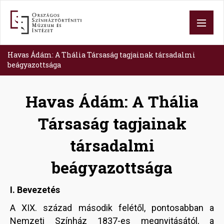
Skip
to
main
content
Havas Ádám: A Thália Társaság tagjainak társadalmi
beágyazottsága
Havas Ádám: A Thália
Társaság tagjainak
társadalmi
beágyazottsága
I. Bevezetés
A XIX. század második felétől, pontosabban a
Nemzeti Színház 1837-es megnyitásától, a