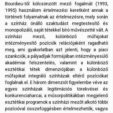
Bourdieu-től kölcsönzött mező fogalmát (1993,
1995) használom értelmezési keretként annak a
történeti folyamatnak az értelmezésre, mely során
a színház önálló szaktudást megtestesítő és
monopolizáló, saját tétekkel bíró művészetté vált. A
színházi mező, különböző műfajokat
intézményesítő pozíciók relációjaként ragadható
meg, ami gyakorlatban azt jelenti, hogy a piaci
szankciók, a pályadíjak formájában intézményesülő
akadémiai felszentelés, valamint a különböző
esztétikai tétek dimenziójában a különböző
műfajokat integráló színházak eltérő pozíciókat
foglalnak el. E három dimenziót figyelembe véve az
egyes színházak legitimációs törekvései és
konkurenciaharcai, a műsorpolitikákban megjelenő
esztétikai programok a színházi mezőt alkotó többi
pozícióval összefüggésben értelmezhetők, vagyis