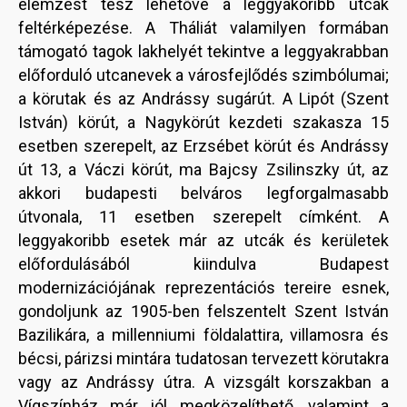
elemzést tesz lehetővé a leggyakoribb utcák
feltérképezése. A Tháliát valamilyen formában
támogató tagok lakhelyét tekintve a leggyakrabban
előforduló utcanevek a városfejlődés szimbólumai;
a körutak és az Andrássy sugárút. A Lipót (Szent
István) körút, a Nagykörút kezdeti szakasza 15
esetben szerepelt, az Erzsébet körút és Andrássy
út 13, a Váczi körút, ma Bajcsy Zsilinszky út, az
akkori budapesti belváros legforgalmasabb
útvonala, 11 esetben szerepelt címként. A
leggyakoribb esetek már az utcák és kerületek
előfordulásából kiindulva Budapest
modernizációjának reprezentációs tereire esnek,
gondoljunk az 1905-ben felszentelt Szent István
Bazilikára, a millenniumi földalattira, villamosra és
bécsi, párizsi mintára tudatosan tervezett körutakra
vagy az Andrássy útra. A vizsgált korszakban a
Vígszínház már jól megközelíthető, valamint a