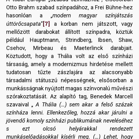
Otto Brahm szabad színpadához, a Frei Bühne-hez
hasonlóan a „
modern magyar színjátszás
[7]
úttörőcsapata
”
a korban nem játszott, vagy
mellőzött darabokat állított színpadra, köztük
például Hauptmann, Strindberg, Ibsen, Shaw,
Csehov, Mirbeau és Maeterlinck darabjait.
Köztudott, hogy a Thália volt az első színházi
társaság, amely a modernizmus hirdetése mellett
tudatosan tűzte zászlajára az alacsonyabb
társadalmi státuszú népességnek, elsősorban a
munkásságnak nyújtott magas színvonalú művészi
szórakoztatását. Az alapító tag, Benedek Marcell
szavaival „
A Thália (…) sem akar a felső százak
színháza lenni. Ellenkezőleg, hozzá akar járulni a
jövendő komoly színházi publikumának neveléséhez
s ezt olcsó helyárakkal rendezett
munkáselőadásokkal kísérli meg. (…) Lehet, hogy