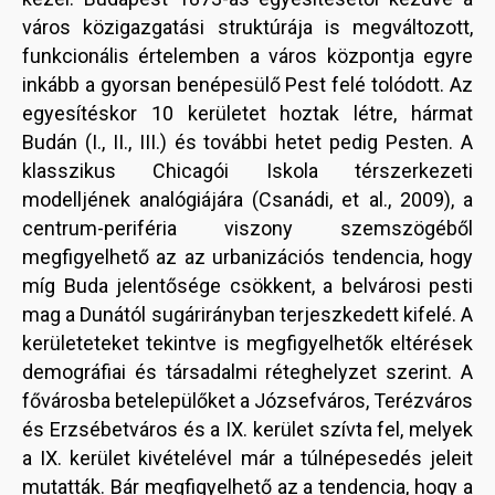
város közigazgatási struktúrája is megváltozott,
funkcionális értelemben a város központja egyre
inkább a gyorsan benépesülő Pest felé tolódott. Az
egyesítéskor 10 kerületet hoztak létre, hármat
Budán (I., II., III.) és további hetet pedig Pesten. A
klasszikus Chicagói Iskola térszerkezeti
modelljének analógiájára (Csanádi, et al., 2009), a
centrum-periféria viszony szemszögéből
megfigyelhető az az urbanizációs tendencia, hogy
míg Buda jelentősége csökkent, a belvárosi pesti
mag a Dunától sugárirányban terjeszkedett kifelé. A
kerületeteket tekintve is megfigyelhetők eltérések
demográfiai és társadalmi réteghelyzet szerint. A
fővárosba betelepülőket a Józsefváros, Terézváros
és Erzsébetváros és a IX. kerület szívta fel, melyek
a IX. kerület kivételével már a túlnépesedés jeleit
mutatták. Bár megfigyelhető az a tendencia, hogy a