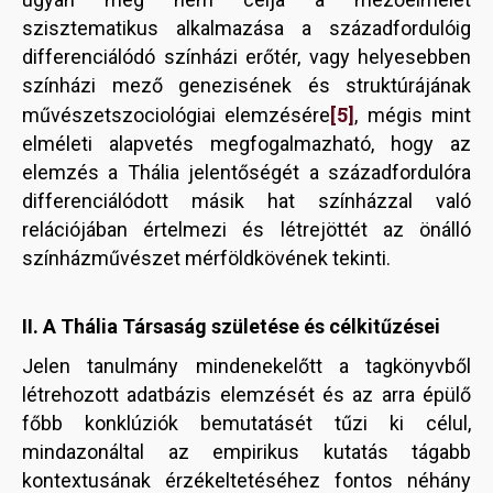
szisztematikus alkalmazása a századfordulóig
differenciálódó színházi erőtér, vagy helyesebben
színházi mező genezisének és struktúrájának
[5]
művészetszociológiai elemzésére
, mégis mint
elméleti alapvetés megfogalmazható, hogy az
elemzés a Thália jelentőségét a századfordulóra
differenciálódott másik hat színházzal való
relációjában értelmezi és létrejöttét az önálló
színházművészet mérföldkövének tekinti.
II. A Thália Társaság születése és célkitűzései
Jelen tanulmány mindenekelőtt a tagkönyvből
létrehozott adatbázis elemzését és az arra épülő
főbb konklúziók bemutatásét tűzi ki célul,
mindazonáltal az empirikus kutatás tágabb
kontextusának érzékeltetéséhez fontos néhány