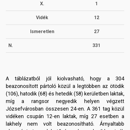
X.
1
Vidék
12
Ismeretlen
27
N.
331
A táblázatból jól kiolvasható, hogy a 304
beazonosított pártoló közül a legtöbben az ötödik
(106), hatodik (68) és hetedik (58) kerületben laktak,
míg a rangsor negyedik helyen végzett
Józsefvárosban összesen 24-en. A 361 tag közül
vidéken csupán 12-en laktak, míg 27 esetben a
lakhely nem volt beazonosítható. Árnyaltabb