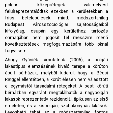
polgári középrétegek valamelyest
felülreprezentálódtak ezekben a kerületekben a
friss betelepülések miatt, módszertanilag
Budapest városszociológiai sajátosságaiból
kifolyólag, csupán egy kerülethez tartozás
önmagában nem jogosít fel messzire menő
következtetések megfogalmazására több oknál
fogva sem.
Ahogy Gyániék rámutatnak (2006), a polgári
lakástípus elemzésének kiváló terepe a körúton
épült bérházak, melyből kiderül, hogy a Bécsi
Ringgel ellentétben, a körút élesen nem választott
el egymástól társadalmi rétegeket. A pesti körúti
bérházban egyaránt megtalálhatók a nagypolgári
lakások reprezentatív rezidenciái, tipikusan az első
emeleten, és a kispolgári, szobakonyhás lakások.
Levonható tehát az a módszertanilag fontos