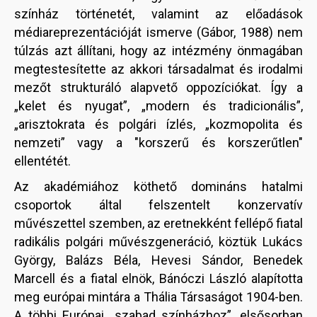
színház történetét, valamint az előadások
médiareprezentációját ismerve (Gábor, 1988) nem
túlzás azt állítani, hogy az intézmény önmagában
megtestesítette az akkori társadalmat és irodalmi
mezőt strukturáló alapvető oppozíciókat. Így a
„kelet és nyugat”, „modern és tradicionális”,
„arisztokrata és polgári ízlés, „kozmopolita és
nemzeti” vagy a "korszerű és korszerűtlen"
ellentétét.
Az akadémiához köthető domináns hatalmi
csoportok által felszentelt konzervatív
művészettel szemben, az eretnekként fellépő fiatal
radikális polgári művészgeneráció, köztük Lukács
György, Balázs Béla, Hevesi Sándor, Benedek
Marcell és a fiatal elnök, Bánóczi László alapította
meg európai mintára a Thália Társaságot 1904-ben.
A többi Európai „szabad színházhoz”, elsősorban