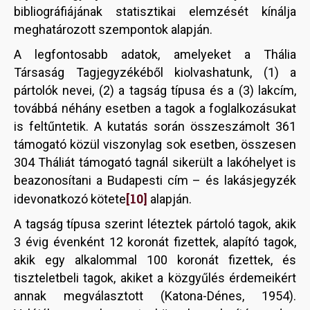
bibliográfiájának statisztikai elemzését kínálja
meghatározott szempontok alapján.
A legfontosabb adatok, amelyeket a Thália
Társaság Tagjegyzékéből kiolvashatunk, (1) a
pártolók nevei, (2) a tagság típusa és a (3) lakcím,
továbbá néhány esetben a tagok a foglalkozásukat
is feltűntetik. A kutatás során összeszámolt 361
támogató közül viszonylag sok esetben, összesen
304 Tháliát támogató tagnál sikerült a lakóhelyet is
beazonosítani a Budapesti cím – és lakásjegyzék
[10]
idevonatkozó kötete
alapján.
A tagság típusa szerint léteztek pártoló tagok, akik
3 évig évenként 12 koronát fizettek, alapító tagok,
akik egy alkalommal 100 koronát fizettek, és
tiszteletbeli tagok, akiket a közgyűlés érdemeikért
annak megválasztott (Katona-Dénes, 1954).