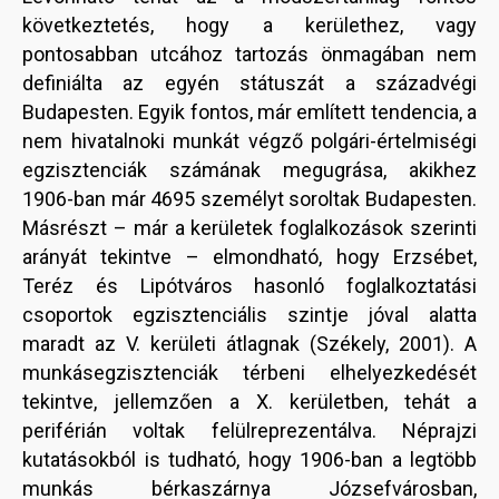
következtetés, hogy a kerülethez, vagy
pontosabban utcához tartozás önmagában nem
definiálta az egyén státuszát a századvégi
Budapesten. Egyik fontos, már említett tendencia, a
nem hivatalnoki munkát végző polgári-értelmiségi
egzisztenciák számának megugrása, akikhez
1906-ban már 4695 személyt soroltak Budapesten.
Másrészt – már a kerületek foglalkozások szerinti
arányát tekintve – elmondható, hogy Erzsébet,
Teréz és Lipótváros hasonló foglalkoztatási
csoportok egzisztenciális szintje jóval alatta
maradt az V. kerületi átlagnak (Székely, 2001). A
munkásegzisztenciák térbeni elhelyezkedését
tekintve, jellemzően a X. kerületben, tehát a
periférián voltak felülreprezentálva. Néprajzi
kutatásokból is tudható, hogy 1906-ban a legtöbb
munkás bérkaszárnya Józsefvárosban,