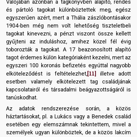
Valójában azonban a tagkönyvben alapító, rendes
és pártoló tagokat különböztettek meg, egész
egyszerűen azért, mert a Thália zászlóbontásakor
1904-ben még nem volt lehetőség tiszteletbeli
tagokat kinevezni, a pénzt viszont össze kellett
gyűjteni az induláshoz, amihez közel fél évig
toborozták a tagokat. A 17 beazonosított alapító
tagot érdemes külön kategóriaként kezelni, mert az
egyszeri 100 koronás befizetés egyúttal nagyobb
[11]
elköteleződést is feltételezhet,
illetve adott
esetben valamely elkötelezett tag családjának
kapcsolatairól és társadalmi beágyazottságáról is
tanúskodhat.
Az adatok rendszerezése során, a közös
háztartásokat, pl. a Lukács vagy a Benedek család
esetében egy elemszámnak tekintettem, mivel a
személyek ugyan különböztek, de a közös lakcím