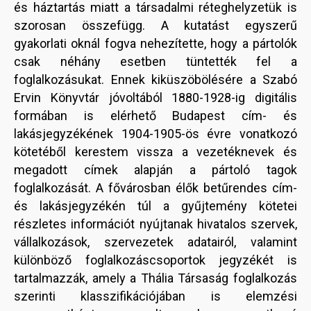
és háztartás miatt a társadalmi réteghelyzetük is
szorosan összefügg. A kutatást egyszerű
gyakorlati oknál fogva nehezítette, hogy a pártolók
csak néhány esetben tüntették fel a
foglalkozásukat. Ennek kiküszöbölésére a Szabó
Ervin Könyvtár jóvoltából 1880-1928-ig digitális
formában is elérhető Budapest cím- és
lakásjegyzékének 1904-1905-ös évre vonatkozó
kötetéből kerestem vissza a vezetéknevek és
megadott címek alapján a pártoló tagok
foglalkozását. A fővárosban élők betűrendes cím-
és lakásjegyzékén túl a gyűjtemény kötetei
részletes információt nyújtanak hivatalos szervek,
vállalkozások, szervezetek adatairól, valamint
különböző foglalkozáscsoportok jegyzékét is
tartalmazzák, amely a Thália Társaság foglalkozás
szerinti klasszifikációjában is elemzési