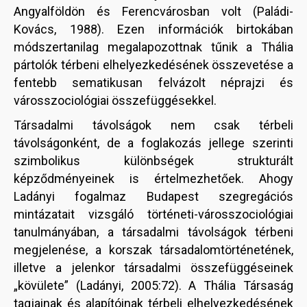
Angyalföldön és Ferencvárosban volt (Paládi-
Kovács, 1988). Ezen információk birtokában
módszertanilag megalapozottnak tűnik a Thália
pártolók térbeni elhelyezkedésének összevetése a
fentebb sematikusan felvázolt néprajzi és
városszociológiai összefüggésekkel.
Társadalmi távolságok nem csak térbeli
távolságonként, de a foglakozás jellege szerinti
szimbolikus különbségek strukturált
képződményeinek is értelmezhetőek. Ahogy
Ladányi fogalmaz Budapest szegregációs
mintázatait vizsgáló történeti-városszociológiai
tanulmányában, a társadalmi távolságok térbeni
megjelenése, a korszak társadalomtörténetének,
illetve a jelenkor társadalmi összefüggéseinek
„kövülete” (Ladányi, 2005:72). A Thália Társaság
tagjainak és alapítóinak térbeli elhelyezkedésének