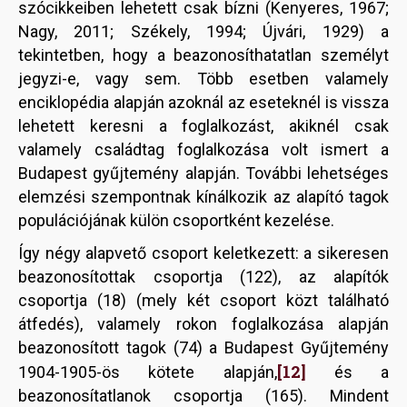
szócikkeiben lehetett csak bízni (Kenyeres, 1967;
Nagy, 2011; Székely, 1994; Újvári, 1929) a
tekintetben, hogy a beazonosíthatatlan személyt
jegyzi-e, vagy sem. Több esetben valamely
enciklopédia alapján azoknál az eseteknél is vissza
lehetett keresni a foglalkozást, akiknél csak
valamely családtag foglalkozása volt ismert a
Budapest gyűjtemény alapján. További lehetséges
elemzési szempontnak kínálkozik az alapító tagok
populációjának külön csoportként kezelése.
Így négy alapvető csoport keletkezett: a sikeresen
beazonosítottak csoportja (122), az alapítók
csoportja (18) (mely két csoport közt található
átfedés), valamely rokon foglalkozása alapján
beazonosított tagok (74) a Budapest Gyűjtemény
[12]
1904-1905-ös kötete alapján,
és a
beazonosítatlanok csoportja (165). Mindent