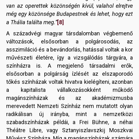
van az operettek közönségén kívül, valahol elrejtve
még egy közönsége Budapestnek és lehet, hogy ezt
[8]
a Thália találta meg.”
A századvégi magyar társdalomban végbemenő
változások, elsősorban a polgárosodás, az
asszimiláció és a bevándorlás, hatással voltak a kor
művészeti életére, így a vizsgálódás tárgyára, a
színházra is. A megjelenő társadalmi erők,
elsősorban a polgárság ízlését az elszaporodó
tőkés színházak voltak hivatva kielégíteni, azonban
a kapitalista vállalkozásokként működő
magánszínházak és az akadémizmusba
merevedett Nemzeti Színház nem mutatott olyan
radikálisan új irányba, mint a nemzetközi
szabadszínházak példái, a Frei Bühne, a néhai
Théâtre Libre, vagy Sztanyiszlavszkij Moszkvai
Művész Színháza. Míg a magánszínházak számára