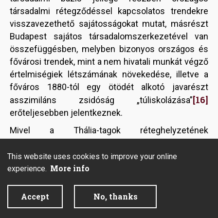
társadalmi rétegződéssel kapcsolatos trendekre
visszavezethető sajátosságokat mutat, másrészt
Budapest sajátos társadalomszerkezetével van
összefüggésben, melyben bizonyos országos és
fővárosi trendek, mint a nem hivatali munkát végző
értelmiségiek létszámának növekedése, illetve a
főváros 1880-tól egy ötödét alkotó javarészt
[16]
asszimiláns zsidóság „túliskolázása”
erőteljesebben jelentkeznek.
Mivel a Thália-tagok réteghelyzetének
meghatározása céljából kialakított
kategóriarendszer mögött húzódó explicit kutatási
This website uses cookies to improve your online
More info
cél, a kulturális hierarchizálódás társadalmi
experience.
bázisának statisztikai leírása a színházi mező
autonóm pólusát betöltő intézményen keresztül,
Accept
No, thanks
fontos meghatározni, hogy az alkalmazott módszer