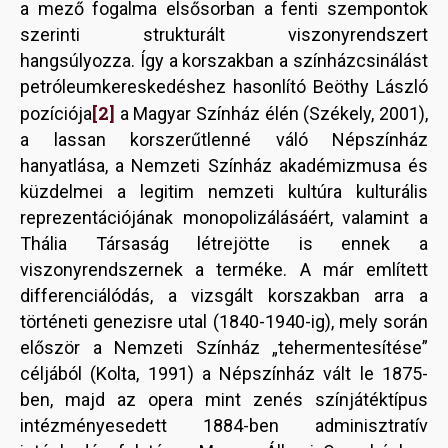
a mező fogalma elsősorban a fenti szempontok
szerinti strukturált viszonyrendszert
hangsúlyozza. Így a korszakban a színházcsinálást
petróleumkereskedéshez hasonlító Beöthy László
[2]
pozíciója
a Magyar Színház élén (Székely, 2001),
a lassan korszerűtlenné váló Népszínház
hanyatlása, a Nemzeti Színház akadémizmusa és
küzdelmei a legitim nemzeti kultúra kulturális
reprezentációjának monopolizálásáért, valamint a
Thália Társaság létrejötte is ennek a
viszonyrendszernek a terméke. A már említett
differenciálódás, a vizsgált korszakban arra a
történeti genezisre utal (1840-1940-ig), mely során
először a Nemzeti Színház „tehermentesítése”
céljából (Kolta, 1991) a Népszínház vált le 1875-
ben, majd az opera mint zenés színjátéktípus
intézményesedett 1884-ben adminisztratív