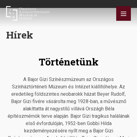
Skip
to
main
content
Hírek
Történetünk
A Bajor Gizi Színészmúzeum az Országos
Színháztörténeti Múzeum és Intézet kiállítóhelye. Az
eredetileg földszintes neobarokk házat Beyer Rudolf,
Bajor Gizi fivére vásárolta meg 1928-ban, a művésznő
alakíttatta át nagystílű villává Országh Béla
építészmérnök terve alapján. Bajor Gizi tragikus halálának
első évfordulóján, 1952-ben Gobbi Hilda
kezdeményezésére nyílt meg a Bajor Gizi