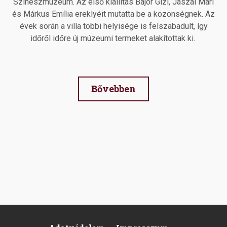
Színészmúzeum. Az első kiállítás Bajor Gizi, Jászai Mari
és Márkus Emília ereklyéit mutatta be a közönségnek. Az
évek során a villa többi helyisége is felszabadult, így
időről időre új múzeumi termeket alakítottak ki.
Bővebben