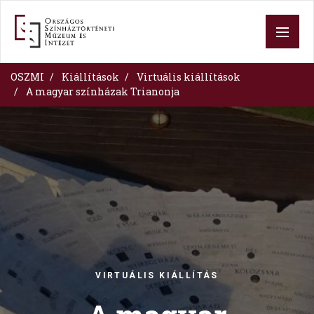
Skip
to
main
content
OSZMI
Kiállítások
Virtuális kiállítások
A magyar színházak Trianonja
Image
VIRTUÁLIS KIÁLLÍTÁS