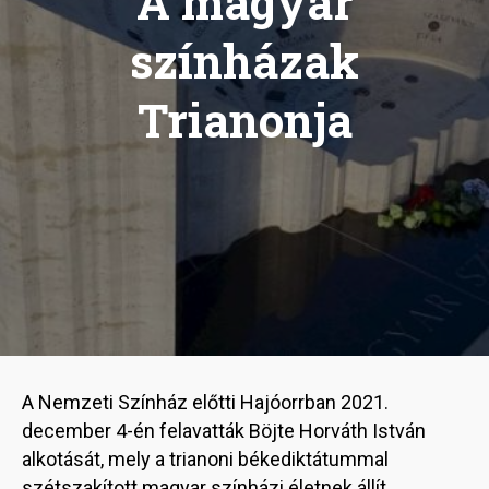
A magyar
színházak
Trianonja
A Nemzeti Színház előtti Hajóorrban 2021.
december 4-én felavatták Böjte Horváth István
alkotását, mely a trianoni békediktátummal
szétszakított magyar színházi életnek állít