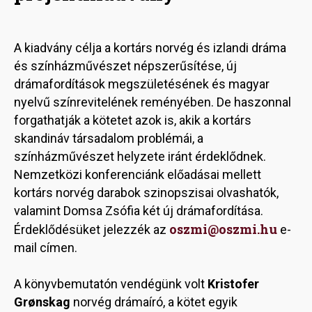
A kiadvány célja a kortárs norvég és izlandi dráma
és színházművészet népszerűsítése, új
drámafordítások megszületésének és magyar
nyelvű színrevitelének reményében. De haszonnal
forgathatják a kötetet azok is, akik a kortárs
skandináv társadalom problémái, a
színházművészet helyzete iránt érdeklődnek.
Nemzetközi konferenciánk előadásai mellett
kortárs norvég darabok szinopszisai olvashatók,
valamint Domsa Zsófia két új drámafordítása.
oszmi@oszmi.hu
Érdeklődésüket jelezzék az
e-
mail címen.
A könyvbemutatón vendégünk volt
Kristofer
Grønskag
norvég drámaíró, a kötet egyik