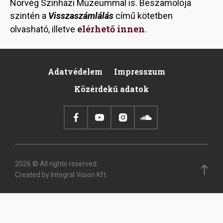
Norvég Színházi Múzeummal is. Beszámolója
szintén a
Visszaszámlálás
című kötetben
elérhető innen
olvasható, illetve
.
Adatvédelem
Impresszum
Footer
Közérdekű adatok
2026 © All rights reserved.
Created by Integral Vision Kft.