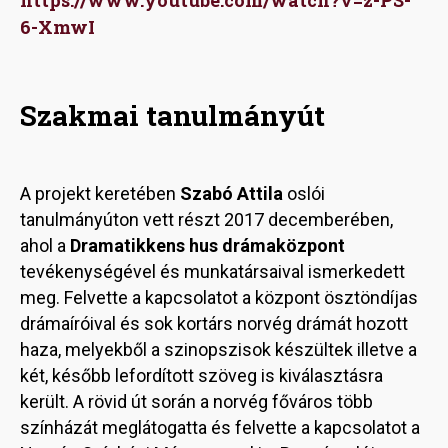
https://www.youtube.com/watch?v=z-PS-
6-XmwI
Szakmai tanulmányút
A projekt keretében
Szabó Attila
oslói
tanulmányúton vett részt 2017 decemberében,
ahol a
Dramatikkens hus drámaközpont
tevékenységével és munkatársaival ismerkedett
meg. Felvette a kapcsolatot a központ ösztöndíjas
drámaíróival és sok kortárs norvég drámát hozott
haza, melyekből a szinopszisok készültek illetve a
két, később lefordított szöveg is kiválasztásra
került. A rövid út során a norvég főváros több
színházát meglátogatta és felvette a kapcsolatot a