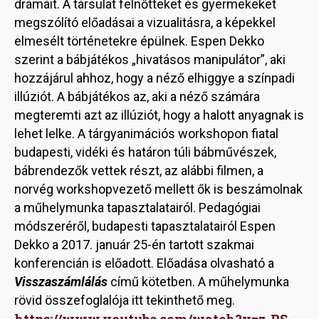
drámáit. A társulat felnőtteket és gyermekeket
megszólító előadásai a vizualitásra, a képekkel
elmesélt történetekre épülnek. Espen Dekko
szerint a bábjátékos „hivatásos manipulátor”, aki
hozzájárul ahhoz, hogy a néző elhiggye a színpadi
illúziót. A bábjátékos az, aki a néző számára
megteremti azt az illúziót, hogy a halott anyagnak is
lehet lelke. A tárgyanimációs workshopon fiatal
budapesti, vidéki és határon túli bábművészek,
bábrendezők vettek részt, az alábbi filmen, a
norvég workshopvezető mellett ők is beszámolnak
a műhelymunka tapasztalatairól. Pedagógiai
módszeréről, budapesti tapasztalatairól Espen
Dekko a 2017. január 25-én tartott szakmai
konferencián is előadott. Előadása olvasható a
Visszaszámlálás
című kötetben. A műhelymunka
rövid összefoglalója itt tekinthető meg.