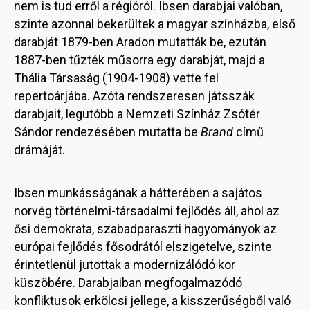
nem is tud erről a régióról. Ibsen darabjai valóban,
szinte azonnal bekerültek a magyar színházba, első
darabját 1879-ben Aradon mutatták be, ezután
1887-ben tűzték műsorra egy darabját, majd a
Thália Társaság (1904-1908) vette fel
repertoárjába. Azóta rendszeresen játsszák
darabjait, legutóbb a Nemzeti Színház Zsótér
Sándor rendezésében mutatta be
Brand
című
drámáját.
Ibsen munkásságának a hátterében a sajátos
norvég történelmi-társadalmi fejlődés áll, ahol az
ősi demokrata, szabadparaszti hagyományok az
európai fejlődés fősodrától elszigetelve, szinte
érintetlenül jutottak a modernizálódó kor
küszöbére. Darabjaiban megfogalmazódó
konfliktusok erkölcsi jellege, a kisszerűségből való