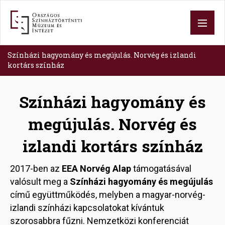
Skip
to
main
content
Színházi hagyomány és megújulás. Norvég és izlandi
kortárs színház
Színházi hagyomány és
megújulás. Norvég és
izlandi kortárs színház
2017-ben az
EEA Norvég Alap
támogatásával
valósult meg a
Színházi hagyomány és megújulás
című együttműködés, melyben a magyar-norvég-
izlandi színházi kapcsolatokat kívántuk
szorosabbra fűzni. Nemzetközi konferenciát