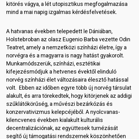
kitörés vágya, a lét utopisztikus megfogalmazása
mind a mai napig izgalmas kérdésfelvetések.
A hatvanas években telepedett le Dániában,
Holstebroban az olasz Eugenio Barba vezette Odin
Teatret, amely a nemzetközi színházi életre, így a
norvégra és a magyarra is nagy hatást gyakorolt.
Munkamódszerük, színházi, esztétikai
kifejezésmódjuk a hetvenes évektől elinduló
norvég színházi élet változásaira élesztő hatással
volt. Ebben az időben egyre több új norvég társulat
alakult, és arra törekedtek, hogy kitörjenek az addigi
szűklátókörűség, a művészi bezárkózás és
konzervativizmus kelepcéjéből. A nyolcvanas-
kilencvenes években kialakult kulturális
decentralizációnak, az együttesek turnézását
segítő új támogatási rendszernek köszönhetően