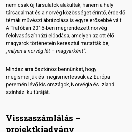
nem csak új társulatok alakultak, hanem a helyi
társadalmat és a norvég közösséget érintő, érdeklő
témák művészi ábrázolása is egyre erősebbé vált.
A Trafóban 2015-ben megrendezett norvég
felolvasószínházi előadása, amelyen az ott élő
magyarok történetein keresztül mutatták be,
„milyen a norvég lét – magyarként”
.
Mindez arra ösztönöz bennünket, hogy
megismerjük és megismertessük az Európa
peremén lévő kis országok, Norvégia és Izland
színházi kultúráját.
Visszaszámlálás –
projektkiadvány