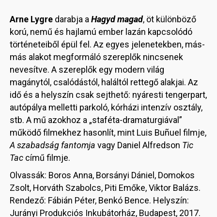
Arne Lygre
darabja a
Hagyd magad
, öt különböző
korú, nemű és hajlamú ember lazán kapcsolódó
történeteiből épül fel. Az egyes jelenetekben, más-
más alakot megformáló szereplők nincsenek
nevesítve. A szereplők egy modern világ
magánytól, csalódástól, haláltól rettegő alakjai. Az
idő és a helyszín csak sejthető: nyáresti tengerpart,
autópálya melletti parkoló, kórházi intenzív osztály,
stb. A mű azokhoz a „staféta-dramaturgiával”
működő filmekhez hasonlít, mint Luis Buñuel filmje,
A szabadság fantomja
vagy Daniel Alfredson
Tic
Tac
című filmje.
Olvassák: Boros Anna, Borsányi Dániel, Domokos
Zsolt, Horváth Szabolcs, Piti Emőke, Viktor Balázs.
Rendező: Fábián Péter, Benkó Bence. Helyszín:
Jurányi Produkciós Inkubátorház, Budapest, 2017.