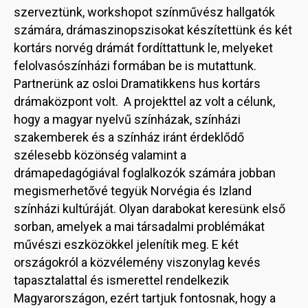
szerveztünk, workshopot színművész hallgatók
számára, drámaszinopszisokat készítettünk és két
kortárs norvég drámát fordíttattunk le, melyeket
felolvasószínházi formában be is mutattunk.
Partnerünk az osloi Dramatikkens hus kortárs
drámaközpont volt. A projekttel az volt a célunk,
hogy a magyar nyelvű színházak, színházi
szakemberek és a színház iránt érdeklődő
szélesebb közönség valamint a
drámapedagógiával foglalkozók számára jobban
megismerhetővé tegyük Norvégia és Izland
színházi kultúráját. Olyan darabokat keresünk első
sorban, amelyek a mai társadalmi problémákat
művészi eszközökkel jelenítik meg. E két
országokról a közvélemény viszonylag kevés
tapasztalattal és ismerettel rendelkezik
Magyarországon, ezért tartjuk fontosnak, hogy a