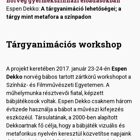
norvég gyermekszínházi előadásokban
Espen Dekko:
A tárgyanimáció lehetőségei; a
tárgy mint metafora a színpadon
Tárgyanimációs workshop
A projekt keretében 2017. január 23-24-én
Espen
Dekko
norvég bábos tartott zártkörű workshopot a
Színház- és Filmművészeti Egyetemen. A
műhelymunka résztvevői fiatal, képzett
bábjátékosok voltak. Espen Dekko csaknem három
évtizede használja a bábot a művészi kifejezés
eszközéül. Társulatának, a 2000-ben alapított
Dekkoartnak fő célja, hogy a bábjáték vizuális és
metaforikus nyelvén keresztül közvetítse napjaink