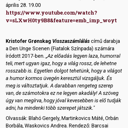
április 28. 19.00
https://www.youtube.com/watch?
v=sLXwH0ty9B8&feature=emb_imp_woyt
Kristofer Grønskag
Visszaszámlálás
című darabja
a Den Unge Scenen (Fiatalok Színpada) számára
íródott 2017-ben.
„Az előadás legyen laza, humorral
teli, mert ugyan igaz, hogy a világ rossz, de lehetne
rosszabb is. Egyetlen dolgot tehetünk, hogy a világot
a humor kormos üvegén keresztül vizsgáljuk. És
meg is változtatjuk. A darabban rengeteg szerep
van, de számotokra ez ne legyen akadály! A szöveg
úgy van megírva, hogy jóval kevesebben is elő tudják
adni, ha mindenki több szerepet játszik."
Olvassák: Blahó Gergely, Martinkovics Máté, Orbán
Borbála, Waskovics Andrea. Rendező: Barcsai