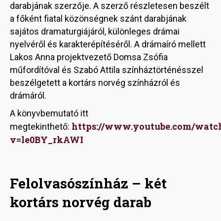
darabjának szerzője. A szerző részletesen beszélt
a főként fiatal közönségnek szánt darabjának
sajátos dramaturgiájáról, különleges drámai
nyelvéről és karakterépítéséről. A drámaíró mellett
Lakos Anna projektvezető Domsa Zsófia
műfordítóval és Szabó Attila színháztörténésszel
beszélgetett a kortárs norvég színházról és
drámáról.
A könyvbemutató itt
https://www.youtube.com/watc
megtekinthető:
v=le0BY_rkAWI
Felolvasószínház – két
kortárs norvég darab