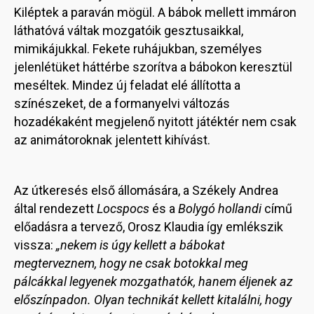
Kiléptek a paraván mögül. A bábok mellett immáron
láthatóvá váltak mozgatóik gesztusaikkal,
mimikájukkal. Fekete ruhájukban, személyes
jelenlétüket háttérbe szorítva a bábokon keresztül
meséltek. Mindez új feladat elé állította a
színészeket, de a formanyelvi változás
hozadékaként megjelenő nyitott játéktér nem csak
az animátoroknak jelentett kihívást.
Az útkeresés első állomására, a Székely Andrea
által rendezett
Locspocs
és a
Bolygó hollandi
című
előadásra a tervező, Orosz Klaudia így emlékszik
vissza:
„nekem is úgy kellett a bábokat
megterveznem, hogy ne csak botokkal meg
pálcákkal legyenek mozgathatók, hanem éljenek az
előszínpadon. Olyan technikát kellett kitalálni, hogy