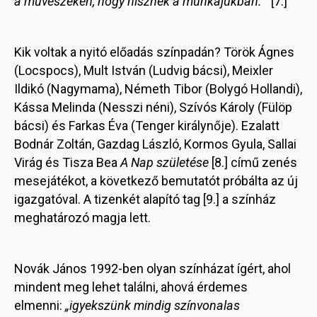
a művészeken, hogy hisznek a munkájukban.”
[7.]
Kik voltak a nyitó előadás színpadán? Török Ágnes
(Locspocs), Mult István (Ludvig bácsi), Meixler
Ildikó (Nagymama), Németh Tibor (Bolygó Hollandi),
Kássa Melinda (Nesszi néni), Szívós Károly (Fülöp
bácsi) és Farkas Éva (Tenger királynője). Ezalatt
Bodnár Zoltán, Gazdag László, Kormos Gyula, Sallai
Virág és Tisza Bea
A Nap születése
[8.] című zenés
mesejátékot, a következő bemutatót próbálta az új
igazgatóval. A tizenkét alapító tag [9.] a színház
meghatározó magja lett.
Novák János 1992-ben olyan színházat ígért, ahol
mindent meg lehet találni, ahová érdemes
elmenni:
„igyekszünk mindig színvonalas