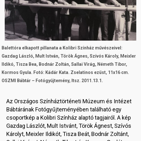
Balettóra elkapott pillanata a Kolibri Színház művészeivel:
Gazdag László, Mult István, Török Ágnes, Szívós Károly, Meixler
Ildikó, Tisza Bea, Bodnár Zoltán, Sallai Virág, Németh Tibor,
Kormos Gyula. Fotó: Kádár Kata. Zselatinos ezüst, 11x16 cm.
OSZMI Bábtár – Fotógyűjtemény, ltsz. 2011.13.1.
Az Országos Színháztörténeti Múzeum és Intézet
Bábtárának Fotógyűjteményében található egy
csoportkép a Kolibri Színház alaptó tagjairól. A kép
Gazdag Lászlót, Mult Istvánt, Török Ágnest, Szívós
Károlyt, Meixler Ildikót, Tisza Beát, Bodnár Zoltánt,