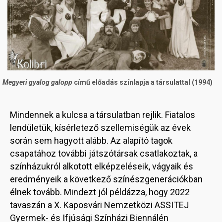
Megyeri gyalog galopp
című előadás színlapja a társulattal (1994)
Mindennek a kulcsa a társulatban rejlik. Fiatalos
lendületük, kísérletező szellemiségük az évek
során sem hagyott alább. Az alapító tagok
csapatához további játszótársak csatlakoztak, a
színházukról alkotott elképzeléseik, vágyaik és
eredményeik a következő színészgenerációkban
élnek tovább. Mindezt jól példázza, hogy 2022
tavaszán a X. Kaposvári Nemzetközi ASSITEJ
Gyermek- és Ifjúsági Színházi Biennálén