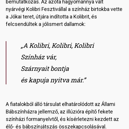
bemutatkozás. Az azóta hagyománnyá vált
nyárvégi Kolibri Fesztivállal a színház birtokba vette
a Jókai teret, útjára indította a Kolibrit, és
felcsendültek a jólismert dallamok:
„A Kolibri, Kolibri, Kolibri
Színház vár,
Szárnyait bontja
és kapuja nyitva már.”
A fiatalokból álló társulat elhatárolódott az Állami
Bábszínházra jellemző, az illúzióra építő fekete
színházi formanyelvtől, és kísérletezni kezdett az
élő- és bábszínjátszás összekapcsolásával.