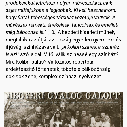
produkciókat létrehozni, olyan művészekkel, akik
saját műfajukban a legjobbak. Ki kell használnom,
hogy fiatal, tehetséges társulat vezetője vagyok. A
művészek remekül énekelnek, táncolnak és emellett
még báboznak is.”
[10.] A kezdeti kísérleti műhely
megtalálva az útját az ország egyetlen gyermek- és
ifjúsági színházává vált.
„A kolibri színes, a színház
is az!”
szól a dal. Mitől válik színessé egy színház?
Mi a Kolibri-stílus? Változatos repertoár,
érdekfeszítő történetek, többféle célközönség,
sok-sok zene, komplex színházi nyelvezet.
Image