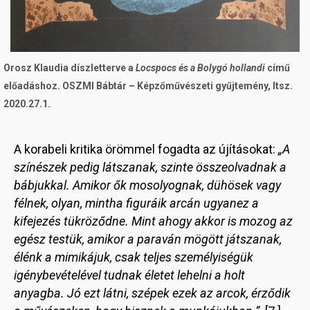
Orosz Klaudia díszletterve a
Locspocs és a Bolygó hollandi
című
előadáshoz. OSZMI Bábtár – Képzőművészeti gyűjtemény, ltsz.
2020.27.1.
A korabeli kritika örömmel fogadta az újításokat:
„A
színészek pedig látszanak, szinte összeolvadnak a
bábjukkal. Amikor ők mosolyognak, dühösek vagy
félnek, olyan, mintha figuráik arcán ugyanez a
kifejezés tükröződne. Mint ahogy akkor is mozog az
egész testük, amikor a paraván mögött játszanak,
élénk a mimikájuk, csak teljes személyiségük
igénybevételével tudnak életet lehelni a holt
anyagba. Jó ezt látni, szépek ezek az arcok, érződik