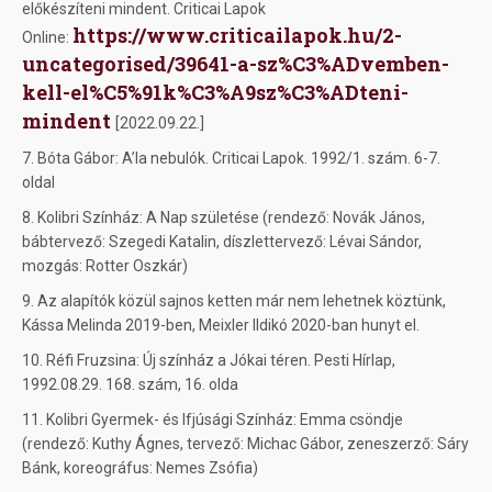
előkészíteni mindent. Criticai Lapok
https://www.criticailapok.hu/2-
Online:
uncategorised/39641-a-sz%C3%ADvemben-
kell-el%C5%91k%C3%A9sz%C3%ADteni-
mindent
[2022.09.22.]
7. Bóta Gábor: A’la nebulók. Criticai Lapok. 1992/1. szám. 6-7.
oldal
8. Kolibri Színház: A Nap születése (rendező: Novák János,
bábtervező: Szegedi Katalin, díszlettervező: Lévai Sándor,
mozgás: Rotter Oszkár)
9. Az alapítók közül sajnos ketten már nem lehetnek köztünk,
Kássa Melinda 2019-ben, Meixler Ildikó 2020-ban hunyt el.
10. Réfi Fruzsina: Új színház a Jókai téren. Pesti Hírlap,
1992.08.29. 168. szám, 16. olda
11. Kolibri Gyermek- és Ifjúsági Színház: Emma csöndje
(rendező: Kuthy Ágnes, tervező: Michac Gábor, zeneszerző: Sáry
Bánk, koreográfus: Nemes Zsófia)