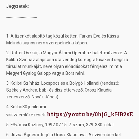
Jegyzetek:
.................................
1. A tizenkét alapító tag közül ketten, Farkas Éva és Kássa
Melinda sajnos nem szerepelnek a képen.
2. Rotter Oszkár, a Magyar Állami Operaház balettművésze. A
Kolibri Színház alapítása óta vendég koreográfusaként segíti a
társulat munkáját, neve olyan előadásokat fémjelez, mint a
Megyeri Gyalog Galopp vagy a Bors néni.
3. Kolibri Színház: Locspocs és a Bolygó Hollandi (rendező:
Székely Andrea, báb- és díszlettervező: Orosz Klaudia,
zeneszerző: Novák János)
4. Kolibri30 jubileumi
https://youtu.be/0hjG_kHB2sE
visszaemlékezések:
5. Fővárosi Közlöny, 1992.07.15. 7. szám, 379-380. oldal
6. Józsa Ágnes interjúja Orosz Klaudiával: A szívemben kell