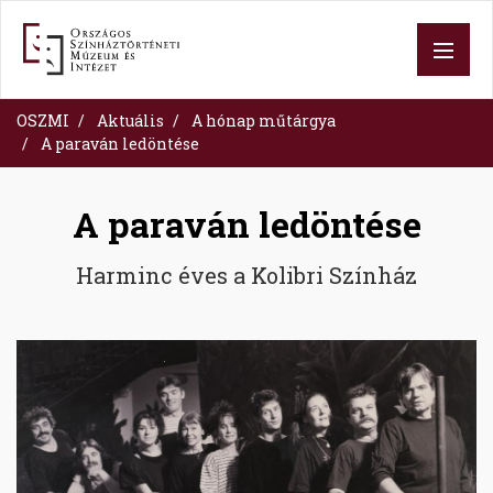
Skip
to
main
content
OSZMI
Aktuális
A hónap műtárgya
A paraván ledöntése
A paraván ledöntése
Harminc éves a Kolibri Színház
Image