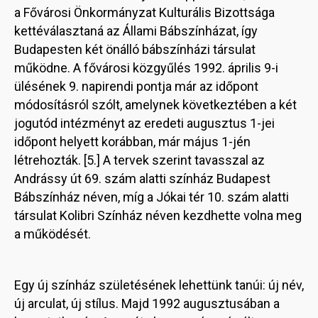
a Fővárosi Önkormányzat Kulturális Bizottsága
kettéválasztaná az Állami Bábszínházat, így
Budapesten két önálló bábszínházi társulat
működne. A fővárosi közgyűlés 1992. április 9-i
ülésének 9. napirendi pontja már az időpont
módosításról szólt, amelynek következtében a két
jogutód intézményt az eredeti augusztus 1-jei
időpont helyett korábban, már május 1-jén
létrehozták. [5.] A tervek szerint tavasszal az
Andrássy út 69. szám alatti színház Budapest
Bábszínház néven, míg a Jókai tér 10. szám alatti
társulat Kolibri Színház néven kezdhette volna meg
a működését.
Egy új színház születésének lehettünk tanúi: új név,
új arculat, új stílus. Majd 1992 augusztusában a