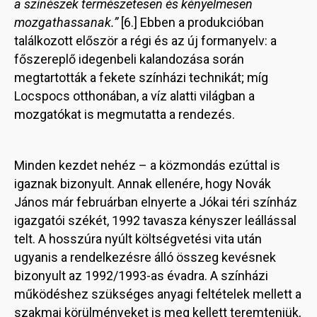
a színészek természetesen és kényelmesen
mozgathassanak.”
[6.] Ebben a produkcióban
találkozott először a régi és az új formanyelv: a
főszereplő idegenbeli kalandozása során
megtartották a fekete színházi technikát; míg
Locspocs otthonában, a víz alatti világban a
mozgatókat is megmutatta a rendezés.
Minden kezdet nehéz – a közmondás ezúttal is
igaznak bizonyult. Annak ellenére, hogy Novák
János már februárban elnyerte a Jókai téri színház
igazgatói székét, 1992 tavasza kényszer leállással
telt. A hosszúra nyúlt költségvetési vita után
ugyanis a rendelkezésre álló összeg kevésnek
bizonyult az 1992/1993-as évadra. A színházi
működéshez szükséges anyagi feltételek mellett a
szakmai körülményeket is meg kellett teremteniük,