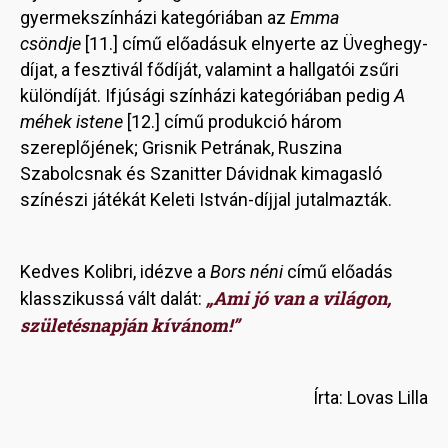
gyermekszínházi kategóriában az
Emma
csöndje
[11.] című előadásuk elnyerte az Üveghegy-
díjat, a fesztivál fődíját, valamint a hallgatói zsűri
különdíját. Ifjúsági színházi kategóriában pedig
A
méhek istene
[12.] című produkció három
szereplőjének; Grisnik Petrának, Ruszina
Szabolcsnak és Szanitter Dávidnak kimagasló
színészi játékát Keleti István-díjjal jutalmazták.
Kedves Kolibri, idézve a
Bors néni
című előadás
„Ami jó van a világon,
klasszikussá vált dalát:
születésnapján kívánom!”
Írta: Lovas Lilla