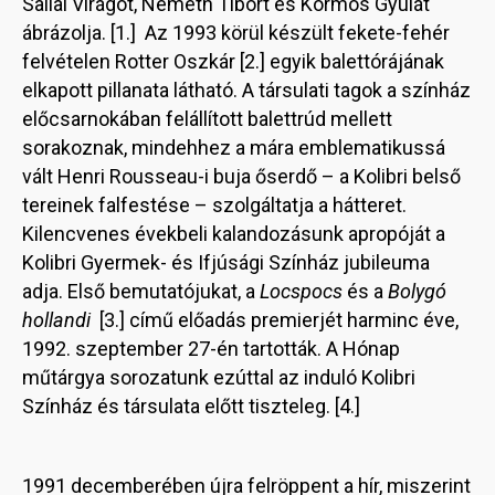
Sallai Virágot, Németh Tibort és Kormos Gyulát
ábrázolja. [1.] Az 1993 körül készült fekete-fehér
felvételen Rotter Oszkár [2.] egyik balettórájának
elkapott pillanata látható. A társulati tagok a színház
előcsarnokában felállított balettrúd mellett
sorakoznak, mindehhez a mára emblematikussá
vált Henri Rousseau-i buja őserdő – a Kolibri belső
tereinek falfestése – szolgáltatja a hátteret.
Kilencvenes évekbeli kalandozásunk apropóját a
Kolibri Gyermek- és Ifjúsági Színház jubileuma
adja. Első bemutatójukat, a
Locspocs
és a
Bolygó
hollandi
[3.] című előadás premierjét harminc éve,
1992. szeptember 27-én tartották. A Hónap
műtárgya sorozatunk ezúttal az induló Kolibri
Színház és társulata előtt tiszteleg. [4.]
1991 decemberében újra felröppent a hír, miszerint