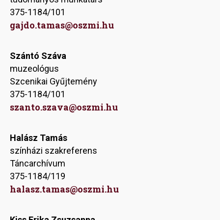
375-1184/101
gajdo.tamas@oszmi.hu
Szántó Száva
muzeológus
Szcenikai Gyűjtemény
375-1184/101
szanto.szava
@oszmi.hu
Halász Tamás
színházi szakreferens
Táncarchívum
375-1184/119
halasz.tamas@oszmi.hu
Kiss Erika Zsuzsanna