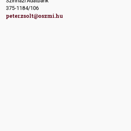
Színházi Adatbank
375-1184/106
peter.zsolt@oszmi.hu