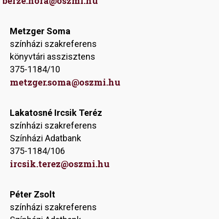
berze.nora@oszmi.hu
Metzger Soma
színházi szakreferens
könyvtári asszisztens
375-1184/10
metzger.soma@oszmi.hu
Lakatosné Ircsik Teréz
színházi szakreferens
Színházi Adatbank
375-1184/106
ircsik.terez@oszmi.hu
Péter Zsolt
színházi szakreferens