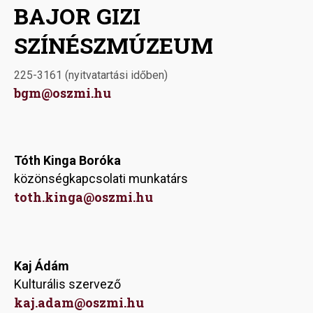
BAJOR GIZI
SZÍNÉSZMÚZEUM
225-3161 (nyitvatartási időben)
bgm@oszmi.hu
Tóth Kinga Boróka
közönségkapcsolati munkatárs
toth.kinga@oszmi.hu
Kaj Ádám
Kulturális szervező
kaj.adam@oszmi.hu