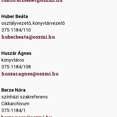
csallo.erzsebet@oszmi.hu
Huber Beáta
osztályvezető, könyvtárvezető
375-1184/110
huber.beata@oszmi.hu
Huszár Ágnes
könyvtáros
375-1184/108
huszar.agnes@oszmi.hu
Berze Nóra
színházi szakreferens
Cikkarchívum
375-1184/1