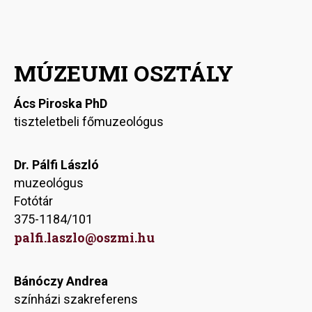
MÚZEUMI OSZTÁLY
Ács Piroska PhD
tiszteletbeli főmuzeológus
Dr. Pálfi László
muzeológus
Fotótár
375-1184/101
palfi.laszlo@oszmi.hu
Bánóczy Andrea
színházi szakreferens