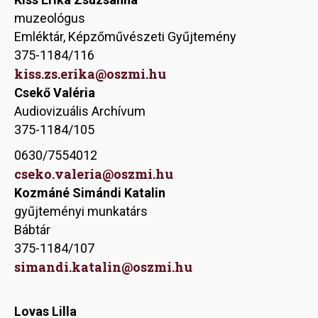
muzeológus
Emléktár, Képzőművészeti Gyűjtemény
375-1184/116
kiss.zs.erika@oszmi.hu
Csekő Valéria
Audiovizuális Archívum
375-1184/105
0630/7554012
cseko.valeria@oszmi.hu
Kozmáné Simándi Katalin
gyűjteményi munkatárs
Bábtár
375-1184/107
simandi.katalin@oszmi.hu
Lovas Lilla