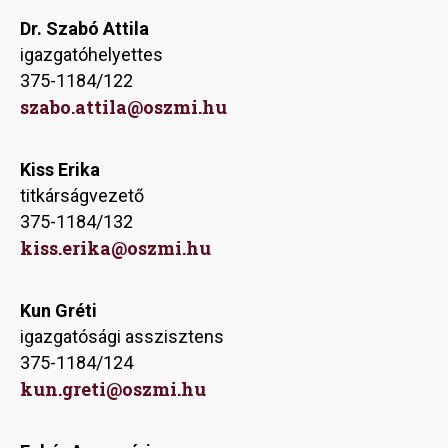
Dr. Szabó Attila
igazgatóhelyettes
375-1184/122
szabo.attila@oszmi.hu
Kiss Erika
titkárságvezető
375-1184/132
kiss.erika@oszmi.hu
Kun Gréti
igazgatósági asszisztens
375-1184/124
kun.greti@oszmi.hu