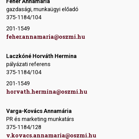
Fehér Annamária
gazdasági, munkaügyi előadó
375-1184/104
201-1549
feher.annamaria@oszmi.hu
Laczkóné Horváth Hermina
pályázati referens
375-1184/104
201-1549
horvath.hermina@oszmi.hu
Varga-Kovács Annamária
PR és marketing munkatárs
375-1184/128
v.kovacs.annamaria@oszmi.hu