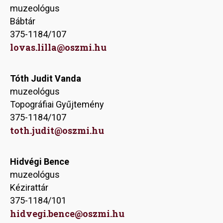
muzeológus
Bábtár
375-1184/107
lovas.lilla@oszmi.hu
Tóth Judit Vanda
muzeológus
Topográfiai Gyűjtemény
375-1184/107
toth.judit@oszmi.hu
Hidvégi Bence
muzeológus
Kézirattár
375-1184/101
hidvegi.bence@oszmi.hu