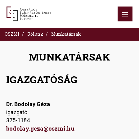
Skip
to
main
content
OSZMI
Rólunk
Munkatársak
MUNKATÁRSAK
IGAZGATÓSÁG
Dr. Bodolay Géza
igazgató
375-1184
bodolay.geza@oszmi.hu