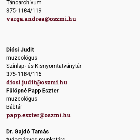
Táncarchívum
375-1184/119
varga.andrea@oszmi.hu
Diósi Judit
muzeológus
Színlap- és Kisnyomtatványtár
375-1184/116
diosi.judit@oszmi.hu
Fülöpné Papp Eszter
muzeológus
Bábtár
papp.eszter@oszmi.hu
Dr. Gajdó Tamás
tudományos munkatárs