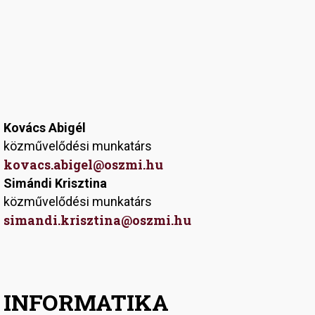
Kovács Abigél
közművelődési munkatárs
kovacs.abigel@oszmi.hu
Simándi Krisztina
közművelődési munkatárs
simandi.krisztina@oszmi.hu
INFORMATIKA