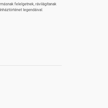
másnak felelgetnek, rávilágítanak
ínháztörténet legendáival.