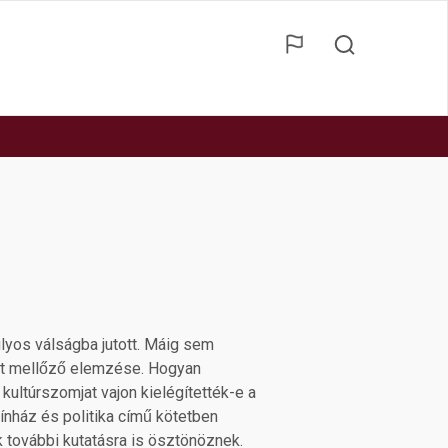
lyos válságba jutott. Máig sem
t mellőző elemzése. Hogyan
s kultúrszomjat vajon kielégítették-e a
nház és politika című kötetben
 további kutatásra is ösztönöznek.