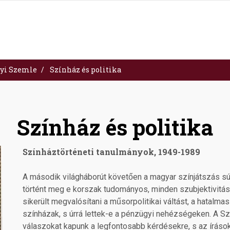
yi Szemle
Színház és politika
Színház és politika
Színháztörténeti tanulmányok, 1949-1989
A második világháborút követően a magyar színjátszás sú
történt meg e korszak tudományos, minden szubjektivitás
sikerült megvalósítani a műsorpolitikai váltást, a hatalma
színházak, s úrrá lettek-e a pénzügyi nehézségeken. A Szí
válaszokat kapunk a legfontosabb kérdésekre, s az írások