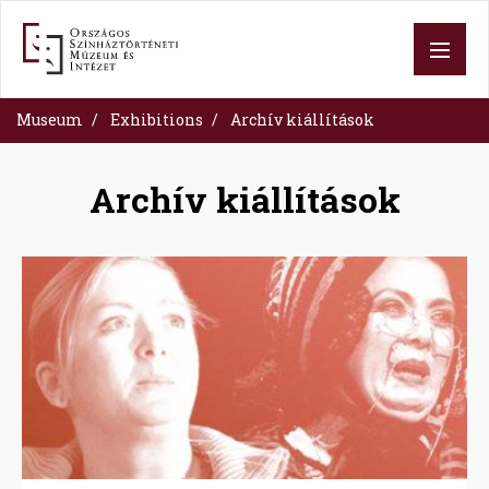
Skip
to
main
content
Museum
Exhibitions
Archív kiállítások
Archív kiállítások
Image