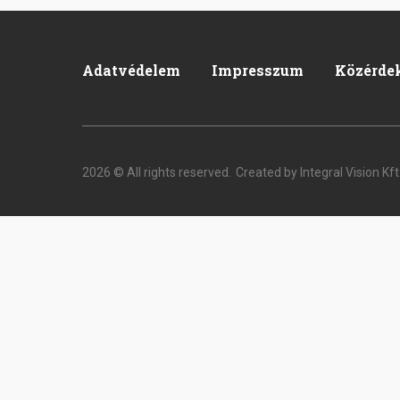
Adatvédelem
Impresszum
Közérde
Footer
2026 © All rights reserved.
Created by Integral Vision Kft