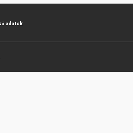
kű adatok
.