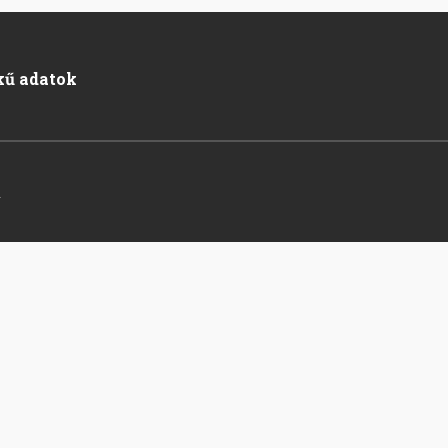
kű adatok
.