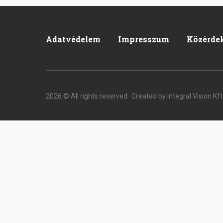
Adatvédelem
Impresszum
Közérde
Footer
2026 © All rights reserved.
Created by Integral Vision Kft