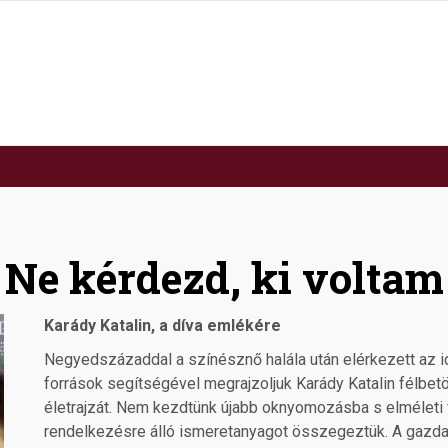
Ne kérdezd, ki voltam
Karády Katalin, a díva emlékére
Negyedszázaddal a színésznő halála után elérkezett az id
források segítségével megrajzoljuk Karády Katalin félbetö
életrajzát. Nem kezdtünk újabb oknyomozásba s elméleti 
rendelkezésre álló ismeretanyagot összegeztük. A gazdag