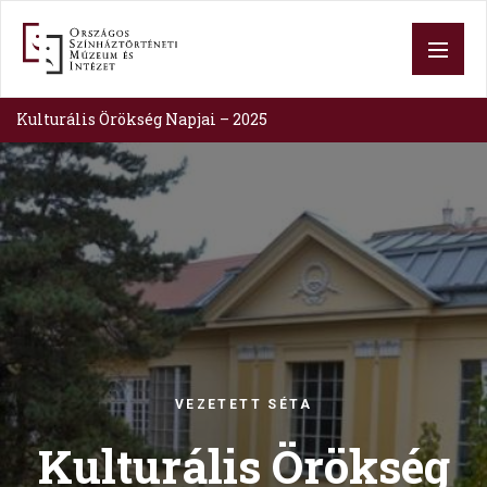
Skip
to
main
content
Kulturális Örökség Napjai – 2025
Image
VEZETETT SÉTA
Kulturális Örökség