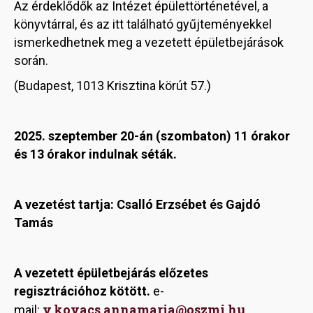
Az érdeklődők az Intézet épülettörténetével, a
könyvtárral, és az itt található gyűjteményekkel
ismerkedhetnek meg a vezetett épületbejárások
során.
(Budapest, 1013 Krisztina körút 57.)
2025. szeptember 20-án (szombaton) 11 órakor
és 13 órakor indulnak séták.
A vezetést tartja: Csalló Erzsébet és Gajdó
Tamás
A vezetett épületbejárás előzetes
regisztrációhoz kötött.
e-
v.kovacs.annamaria@oszmi.hu
mail: