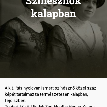
Színésznők
kalapban
A kiállítás nyolcvan ismert színésznő közel száz
képét tartalmazza természetesen kalapban,
fejdíszben.
Többek között Fedák Sári, Honthy Hanna, Karády