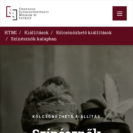
Skip
to
main
content
HTMI
Kiállítások
Kölcsönözhető kiállítások
Színésznők kalapban
Image
KÖLCSÖNÖZHETŐ KIÁLLÍTÁS