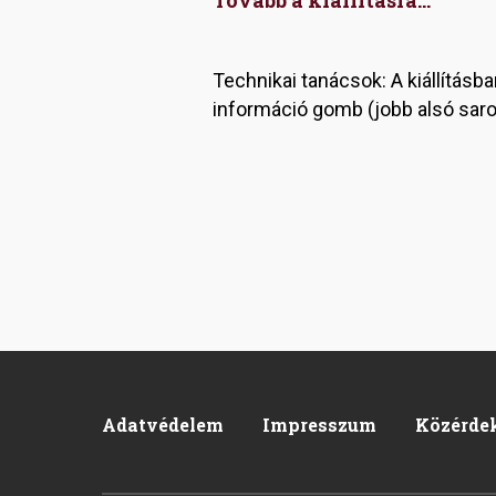
Tovább a kiállításra...
Technikai tanácsok: A kiállításba
információ gomb (jobb alsó sarok
Adatvédelem
Impresszum
Közérde
Pied
de