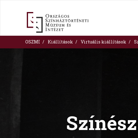
Skip
to
main
content
OSZMI
Kiállítások
Virtuális kiállítások
S
Image
Színész