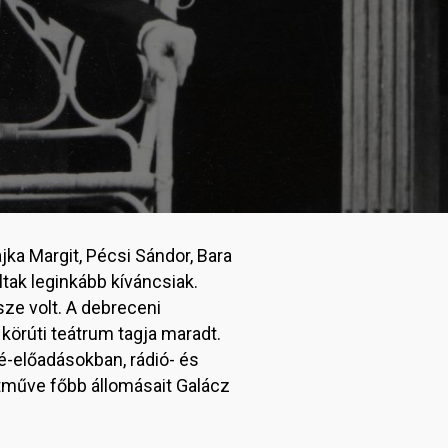
a Margit, Pécsi Sándor, Bara
ltak leginkább kíváncsiak.
e volt. A debreceni
körúti teátrum tagja maradt.
é-előadásokban, rádió- és
etműve főbb állomásait Galácz