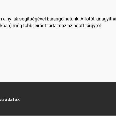
n a nyilak segítségével barangolhatunk. A fotót kinagyíthat
ban) még több leírást tartalmaz az adott tárgyról.
kű adatok