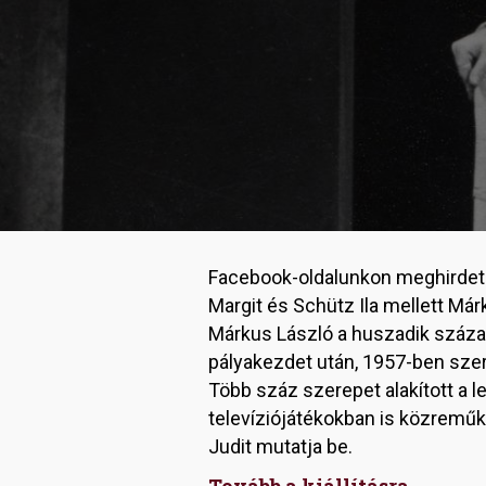
Facebook-oldalunkon meghirdete
Margit és Schütz Ila mellett Már
Márkus László a huszadik száza
pályakezdet után, 1957-ben szer
Több száz szerepet alakított a 
televíziójátékokban is közreműk
Judit mutatja be.