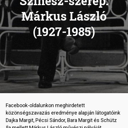
Színész-szerep:
Márkus László
(1927-1985)
Facebook-oldalunkon meghirdetett
közönségszavazás eredménye alapján látogatóink
Dajka Margit, Pécsi Sándor, Bara Margit és Schütz
Ila mellett Márkus László művészi pályáját