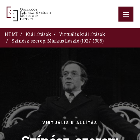
Skip
to
main
content
HTMI
Kiállítások
Virtuális kiállítások
Színész-szerep: Márkus László (1927-1985)
Image
VIRTUÁLIS KIÁLLÍTÁS