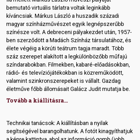
bemutató virtuális tárlatra voltak leginkább
kíváncsiak. Márkus László a huszadik századi
magyar színházművészet egyik legnépszerűbb
színésze volt. A debreceni pályakezdet után, 1957-
ben szerződött a Madách Színház társulatához, és
élete végéig a körúti teátrum tagja maradt. Több
száz szerepet alakított a legkülönbözőbb műfajú
színdarabokban. Filmekben, kabaré-előadásokban,
rádió- és televíziójátékokban is közreműködött,
valamint szinkronszerepeket is vállalt. Gazdag
életműve főbb állomásait Galácz Judit mutatja be.
Tovább a kiállításra...
Technikai tanácsok: A kiállításban a nyilak
segítségével barangolhatunk. A fotót kinagyíthatjuk
a képre kattintva, ahol az információ gomb (jobb