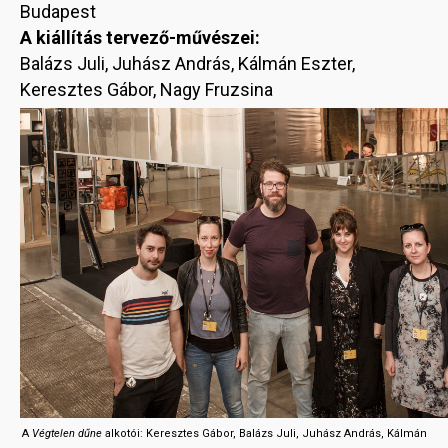
Budapest
A kiállítás tervező-művészei:
Balázs Juli, Juhász András, Kálmán Eszter,
Keresztes Gábor, Nagy Fruzsina
A
Végtelen dűne
alkotói: Keresztes Gábor, Balázs Juli, Juhász András, Kálmán