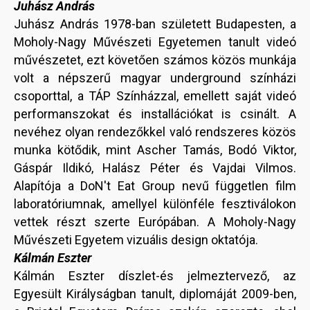
Juhász András
Juhász András 1978-ban született Budapesten, a
Moholy-Nagy Művészeti Egyetemen tanult videó
művészetet, ezt követően számos közös munkája
volt a népszerű magyar underground színházi
csoporttal, a TÁP Színházzal, emellett saját videó
performanszokat és installációkat is csinált. A
nevéhez olyan rendezőkkel való rendszeres közös
munka kötődik, mint Ascher Tamás, Bodó Viktor,
Gáspár Ildikó, Halász Péter és Vajdai Vilmos.
Alapítója a DoN't Eat Group nevű független film
laboratóriumnak, amellyel különféle fesztiválokon
vettek részt szerte Európában. A Moholy-Nagy
Művészeti Egyetem vizuális design oktatója.
Kálmán Eszter
Kálmán Eszter díszlet-és jelmeztervező, az
Egyesült Királyságban tanult, diplomáját 2009-ben,