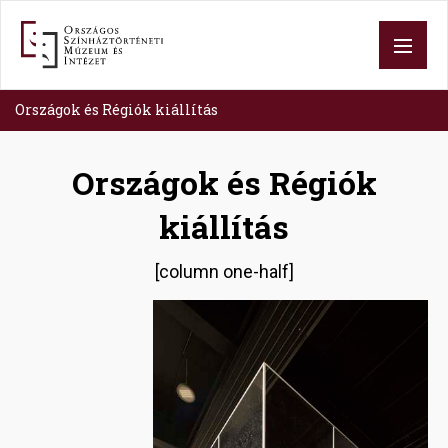
Skip
to
main
content
Országok és Régiók kiállítás
Országok és Régiók
kiállítás
[column one-half]