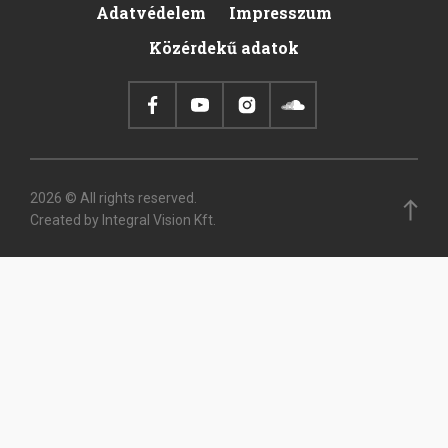
Adatvédelem
Impresszum
Pied
Közérdekű adatok
de
page
2026 © All rights reserved.
Created by Integral Vision Kft.