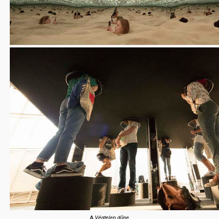
A
Végtelen dűne