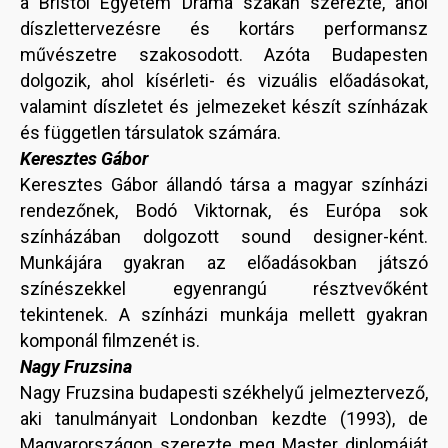
a Bristol Egyetem Dráma szakán szerezte, ahol
díszlettervezésre és kortárs performansz
művészetre szakosodott. Azóta Budapesten
dolgozik, ahol kísérleti- és vizuális előadásokat,
valamint díszletet és jelmezeket készít színházak
és független társulatok számára.
Keresztes Gábor
Keresztes Gábor állandó társa a magyar színházi
rendezőnek, Bodó Viktornak, és Európa sok
színházában dolgozott sound designer-ként.
Munkájára gyakran az előadásokban játszó
színészekkel egyenrangú résztvevőként
tekintenek. A színházi munkája mellett gyakran
komponál filmzenét is.
Nagy Fruzsina
Nagy Fruzsina budapesti székhelyű jelmeztervező,
aki tanulmányait Londonban kezdte (1993), de
Magyarországon szerezte meg Master diplomáját