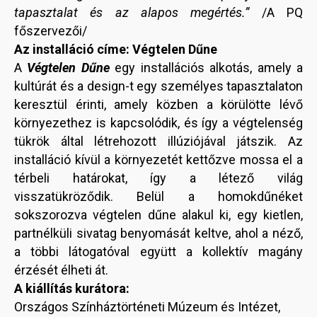
tapasztalat és az alapos megértés.”
/A PQ
főszervezői/
Az installáció címe: Végtelen Dűne
A
Végtelen Dűne
egy installációs alkotás, amely a
kultúrát és a design-t egy személyes tapasztalaton
keresztül érinti, amely közben a körülötte lévő
környezethez is kapcsolódik, és így a végtelenség
tükrök által létrehozott illúziójával játszik. Az
installáció kívül a környezetét kettőzve mossa el a
térbeli határokat, így a létező világ
visszatükröződik. Belül a homokdűnéket
sokszorozva végtelen dűne alakul ki, egy kietlen,
partnélküli sivatag benyomását keltve, ahol a néző,
a többi látogatóval együtt a kollektív magány
érzését élheti át.
A kiállítás kurátora:
Országos Színháztörténeti Múzeum és Intézet,