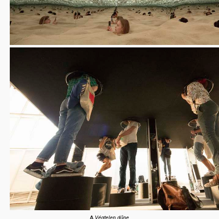
A
Végtelen dűne