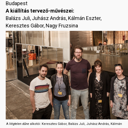
Budapest
A kiállítás tervező-művészei:
Balázs Juli, Juhász András, Kálmán Eszter,
Keresztes Gábor, Nagy Fruzsina
A
Végtelen dűne
alkotói: Keresztes Gábor, Balázs Juli, Juhász András, Kálmán