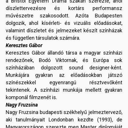
a Bristol Egyetem Dráma szakán szerezte, ahol
díszlettervezésre és kortárs performansz
művészetre szakosodott. Azóta Budapesten
dolgozik, ahol kísérleti- és vizuális előadásokat,
valamint díszletet és jelmezeket készít színházak
és független társulatok számára.
Keresztes Gábor
Keresztes Gábor állandó társa a magyar színházi
rendezőnek, Bodó Viktornak, és Európa sok
színházában dolgozott sound designer-ként.
Munkájára gyakran az előadásokban játszó
színészekkel egyenrangú résztvevőként
tekintenek. A színházi munkája mellett gyakran
komponál filmzenét is.
Nagy Fruzsina
Nagy Fruzsina budapesti székhelyű jelmeztervező,
aki tanulmányait Londonban kezdte (1993), de
Magyarországon szerezte meg Master diplomáját