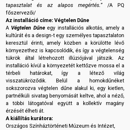
tapasztalat és az alapos megértés.”
/A PQ
főszervezői/
Az installáció címe: Végtelen Dűne
A
Végtelen Dűne
egy installációs alkotás, amely a
kultúrát és a design-t egy személyes tapasztalaton
keresztül érinti, amely közben a körülötte lévő
környezethez is kapcsolódik, és így a végtelenség
tükrök által létrehozott illúziójával játszik. Az
installáció kívül a környezetét kettőzve mossa el a
térbeli határokat, így a létező világ
visszatükröződik. Belül a homokdűnéket
sokszorozva végtelen dűne alakul ki, egy kietlen,
partnélküli sivatag benyomását keltve, ahol a néző,
a többi látogatóval együtt a kollektív magány
érzését élheti át.
A kiállítás kurátora:
Országos Színháztörténeti Múzeum és Intézet,