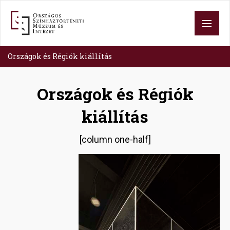
Skip
to
main
content
Országok és Régiók kiállítás
Országok és Régiók
kiállítás
[column one-half]