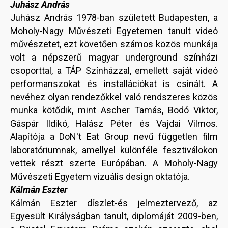
Juhász András
Juhász András 1978-ban született Budapesten, a
Moholy-Nagy Művészeti Egyetemen tanult videó
művészetet, ezt követően számos közös munkája
volt a népszerű magyar underground színházi
csoporttal, a TÁP Színházzal, emellett saját videó
performanszokat és installációkat is csinált. A
nevéhez olyan rendezőkkel való rendszeres közös
munka kötődik, mint Ascher Tamás, Bodó Viktor,
Gáspár Ildikó, Halász Péter és Vajdai Vilmos.
Alapítója a DoN't Eat Group nevű független film
laboratóriumnak, amellyel különféle fesztiválokon
vettek részt szerte Európában. A Moholy-Nagy
Művészeti Egyetem vizuális design oktatója.
Kálmán Eszter
Kálmán Eszter díszlet-és jelmeztervező, az
Egyesült Királyságban tanult, diplomáját 2009-ben,