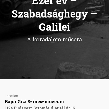
Ezer év –
Szabadsághegy –
Galilei
A forradalom műsora
Location
Bajor Gizi Színészmúzeum
1124 Budapest, Stromfeld Aurél út 16.