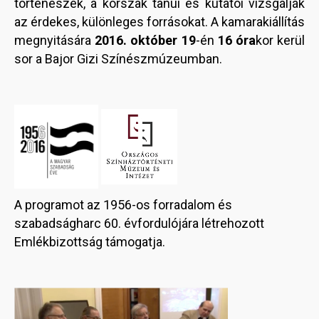
történészek, a korszak tanúi és kutatói vizsgálják
az érdekes, különleges forrásokat. A kamarakiállítás
megnyitására
2016. október 19
-én
16 óra
kor kerül
sor a Bajor Gizi Színészmúzeumban.
A programot az 1956-os forradalom és
szabadságharc 60. évfordulójára létrehozott
Emlékbizottság támogatja.