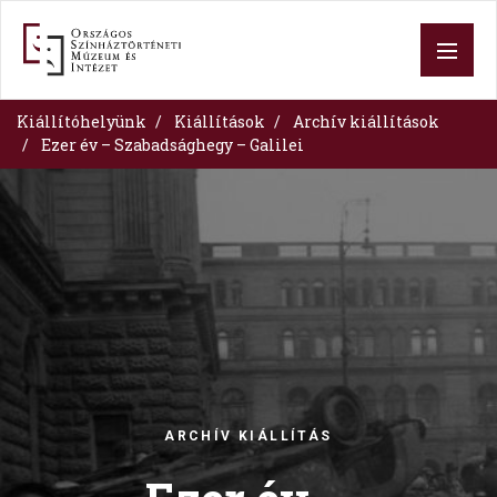
Skip
to
main
content
Kiállítóhelyünk
Kiállítások
Archív kiállítások
Ezer év – Szabadsághegy – Galilei
Image
ARCHÍV KIÁLLÍTÁS