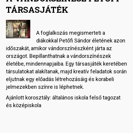
TÁRSASJÁTÉK
Image
A foglalkozás megismerteti a
diákokkal Petőfi Sándor életének azon
időszakát, amikor vándorszínészként járta az
országot. Bepillanthatnak a vándorszínészek
életébe, mindennapjaiba. Egy társasjáték keretében
társulatokat alakítanak, majd kreatív feladatok során
eljutnak egy előadás létrehozásáig és korabeli
jelmezekben színre is léphetnek.
Ajánlott korosztály: általános iskola felső tagozat
és középiskola