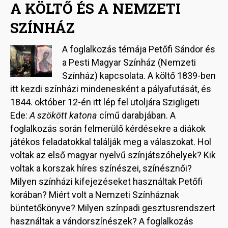
A KÖLTŐ ÉS A NEMZETI
SZÍNHÁZ
A foglalkozás témája Petőfi Sándor és
Image
a Pesti Magyar Színház (Nemzeti
Színház) kapcsolata. A költő 1839-ben
itt kezdi színházi mindenesként a pályafutását, és
1844. október 12-én itt lép fel utoljára Szigligeti
Ede:
A szökött katona
című darabjában. A
foglalkozás során felmerülő kérdésekre a diákok
játékos feladatokkal találják meg a válaszokat. Hol
voltak az első magyar nyelvű színjátszóhelyek? Kik
voltak a korszak híres színészei, színésznői?
Milyen színházi kifejezéseket használtak Petőfi
korában? Miért volt a Nemzeti Színháznak
büntetőkönyve? Milyen színpadi gesztusrendszert
használtak a vándorszínészek? A foglalkozás