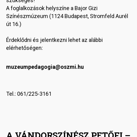
szükséges!
A foglalkozások helyszíne a Bajor Gizi
Színészmúzeum (1124 Budapest, Stromfeld Aurél
út 16.)
Érdeklődni és jelentkezni lehet az alábbi
elérhetőségen:
muzeumpedagogia@oszmi.hu
Tel.: 061/225-3161
A VÁNDORSZÍNÉSZ PETŐFI –