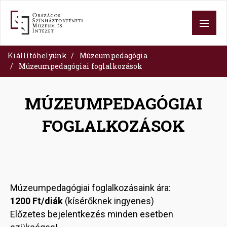
Skip
to
main
content
Kiállítóhelyünk
Múzeumpedagógia
Múzeumpedagógiai foglalkozások
MÚZEUMPEDAGÓGIAI
FOGLALKOZÁSOK
Múzeumpedagógiai foglalkozásaink ára:
1200 Ft/diák
(kísérőknek ingyenes)
Előzetes bejelentkezés minden esetben