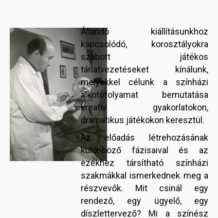
Állandó kiállításunkhoz
kapcsolódó, korosztályokra
szabott játékos
tárlatvezetéseket kínálunk,
melyekkel célunk a színházi
alkotófolyamat bemutatása
kreatív gyakorlatokon,
dramatikus játékokon keresztül.
Az előadás létrehozásának
különböző fázisaival és az
ezekhez társítható színházi
szakmákkal ismerkednek meg a
részvevők. Mit csinál egy
rendező, egy ügyelő, egy
díszlettervező? Mi a színész