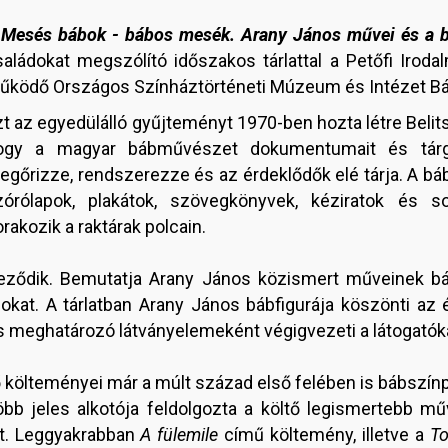
A
Mesés bábok - bábos mesék. Arany János művei és a 
saládokat megszólító időszakos tárlattal a Petőfi Iro
űködő Országos Színháztörténeti Múzeum és Intézet Báb
t az egyedülálló gyűjteményt 1970-ben hozta létre Belits
ogy a magyar bábművészet dokumentumait és tárgya
egőrizze, rendszerezze és az érdeklődők elé tárja. A báb
zórólapok, plakátok, szövegkönyvek, kéziratok és 
rakozik a raktárak polcain.
veződik. Bemutatja Arany János közismert műveinek bá
okat. A tárlatban Arany János bábfigurája köszönti az 
ás meghatározó látványelemeként végigvezeti a látogatóka
 költeményei már a múlt század első felében is bábszín
öbb jeles alkotója feldolgozta a költő legismertebb műv
t. Leggyakrabban
A fülemile
című költemény, illetve a
To