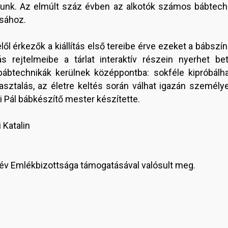
atunk. Az elmúlt száz évben az alkotók számos bábtech
sához.
lől érkezők a kiállítás első tereibe érve ezeket a bábszín
rejtelmeibe a tárlat interaktív részein nyerhet be
btechnikák kerülnek középpontba: sokféle kipróbálhat
ztalás, az életre keltés során válhat igazán személye
 Pál bábkészítő mester készítette.
 Katalin
kév Emlékbizottsága támogatásával valósult meg.