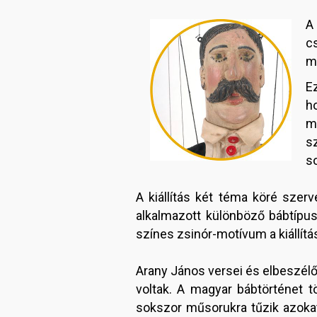
c
m
Ez
h
m
s
so
A kiállítás két téma köré szer
alkalmazott különböző bábtípus
színes zsinór-motívum a kiállít
Arany János versei és elbeszélő
voltak. A magyar bábtörténet t
sokszor műsorukra tűzik azoka