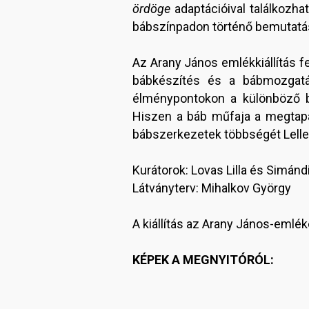
ördöge
adaptációival találkozh
bábszínpadon történő bemutatá
Az Arany János emlékkiállítás fe
bábkészítés és a bábmozgatás 
élménypontokon a különböző bá
Hiszen a báb műfaja a megtapas
bábszerkezetek többségét Lellei
Kurátorok: Lovas Lilla és Simándi
Látványterv: Mihalkov György
A kiállítás az Arany János-emlé
KÉPEK A MEGNYITÓRÓL: