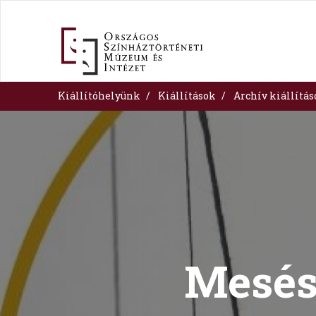
Skip
to
main
content
Kiállítóhelyünk
Kiállítások
Archív kiállítá
Image
Mesés