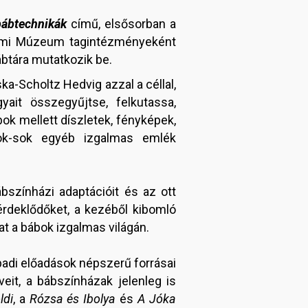
bábtechnikák
című, elsősorban a
dalmi Múzeum tagintézményeként
tára mutatkozik be.
ka-Scholtz Hedvig azzal a céllal,
it összegyűjtse, felkutassa,
ok mellett díszletek, fényképek,
sok-sok egyéb izgalmas emlék
bszínházi adaptációit és az ott
érdeklődőket, a kezéből kibomló
t a bábok izgalmas világán.
padi előadások népszerű forrásai
eit, a bábszínházak jelenleg is
ldi
, a
Rózsa és Ibolya
és
A Jóka