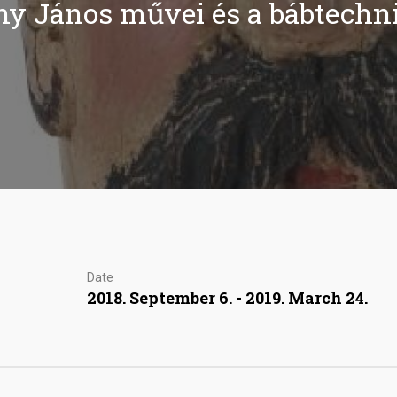
ny János művei és a bábtechn
Date
2018. September 6. - 2019. March 24.