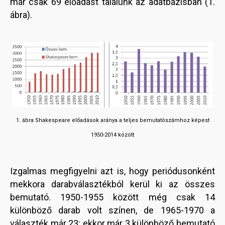
már csak 69 előadást találunk az adatbázisban (1.
ábra).
1. ábra Shakespeare előadások aránya a teljes bemutatószámhoz képest
1950-2014 között
Izgalmas megfigyelni azt is, hogy periódusonként
mekkora darabválasztékból kerül ki az összes
bemutató. 1950-1955 között még csak 14
különböző darab volt színen, de 1965-1970 a
választék már 23: ekkor már 3 különböző bemutató