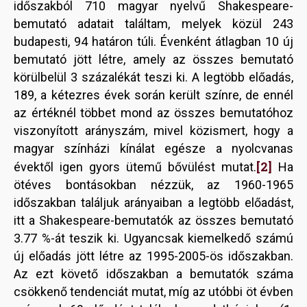
időszakból 710 magyar nyelvű Shakespeare-
bemutató adatait találtam, melyek közül 243
budapesti, 94 határon túli. Évenként átlagban 10 új
bemutató jött létre, amely az összes bemutató
körülbelül 3 százalékát teszi ki. A legtöbb előadás,
189, a kétezres évek során került színre, de ennél
az értéknél többet mond az összes bemutatóhoz
viszonyított arányszám, mivel közismert, hogy a
magyar színházi kínálat egésze a nyolcvanas
[2]
évektől igen gyors ütemű bővülést mutat.
Ha
ötéves bontásokban nézzük, az 1960-1965
időszakban találjuk arányaiban a legtöbb előadást,
itt a Shakespeare-bemutatók az összes bemutató
3.77 %-át teszik ki. Ugyancsak kiemelkedő számú
új előadás jött létre az 1995-2005-ös időszakban.
Az ezt követő időszakban a bemutatók száma
csökkenő tendenciát mutat, míg az utóbbi öt évben