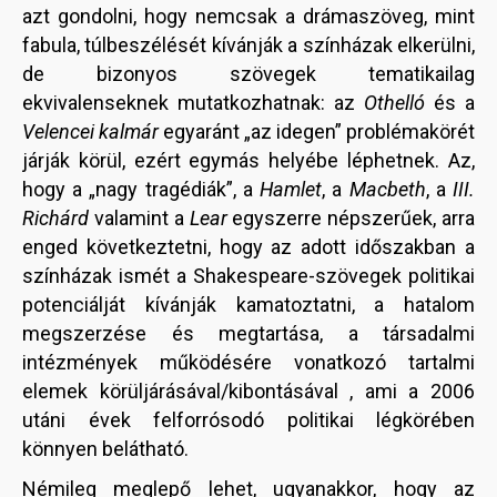
azt gondolni, hogy nemcsak a drámaszöveg, mint
fabula, túlbeszélését kívánják a színházak elkerülni,
de bizonyos szövegek tematikailag
ekvivalenseknek mutatkozhatnak: az
Othelló
és a
Velencei kalmár
egyaránt „az idegen” problémakörét
járják körül, ezért egymás helyébe léphetnek. Az,
hogy a „nagy tragédiák”, a
Hamlet
, a
Macbeth
, a
III.
Richárd
valamint a
Lear
egyszerre népszerűek, arra
enged következtetni, hogy az adott időszakban a
színházak ismét a Shakespeare-szövegek politikai
potenciálját kívánják kamatoztatni, a hatalom
megszerzése és megtartása, a társadalmi
intézmények működésére vonatkozó tartalmi
elemek körüljárásával/kibontásával , ami a 2006
utáni évek felforrósodó politikai légkörében
könnyen belátható.
Némileg meglepő lehet, ugyanakkor, hogy az