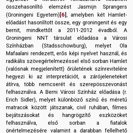
összehasonlító elemzést Jasmijn Sprangers
[6]
(Groningeni Egyetem)
, amelyben két Hamlet-
előadást hasonlított össze, egy groningenit és egy
bernit, mindkettőt a 2011-2012 évadból. A
Groningeni NNT társulat előadása a Városi
Színházban (Stadsschowburg), melyet Ola
Mafaalani rendezett, erős képi nyelvet használ, és
radikális szövegértelmezéssel első sorban Hamlet
(valósnak megjelenített) őrületének színrevitelére
hegyezi ki az interpretációt, a zárójeleneteket
átírva, több nemcserét és szerepösszevonást
felhasználva. A Berni Városi Színház előadása (r.
Erich Sidler), melyet különböző színű és méretű
matracok között játszanak, civil ruhában, filmes
bejátszásokat és hangrögzítő eszközöket
felhasználva, első sorban a fiatalok
önértelmezésére valamint a darabban fellelhető