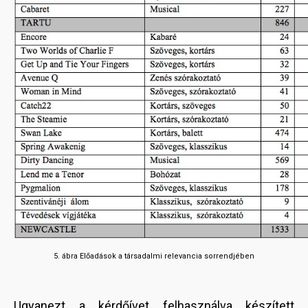
5. ábra Előadások a társadalmi relevancia sorrendjében
Ugyanezt a kérdőívet felhasználva készített