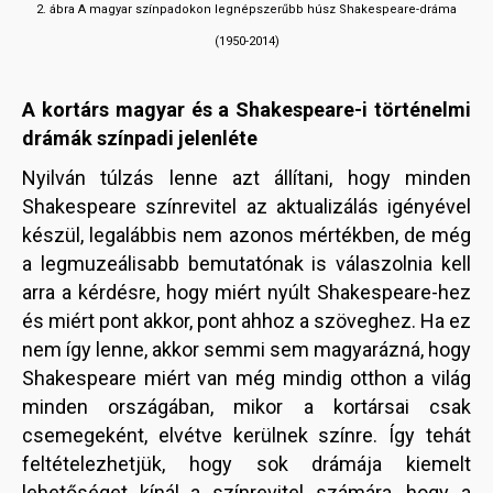
2. ábra A magyar színpadokon legnépszerűbb húsz Shakespeare-dráma
(1950-2014)
A kortárs magyar és a Shakespeare-i történelmi
drámák színpadi
jelenléte
Nyilván túlzás lenne azt állítani, hogy minden
Shakespeare színrevitel az aktualizálás igényével
készül, legalábbis nem azonos mértékben, de még
a legmuzeálisabb bemutatónak is válaszolnia kell
arra a kérdésre, hogy miért nyúlt Shakespeare-hez
és miért pont akkor, pont ahhoz a szöveghez. Ha ez
nem így lenne, akkor semmi sem magyarázná, hogy
Shakespeare miért van még mindig otthon a világ
minden országában, mikor a kortársai csak
csemegeként, elvétve kerülnek színre. Így tehát
feltételezhetjük, hogy sok drámája kiemelt
lehetőséget kínál a színrevitel számára, hogy a