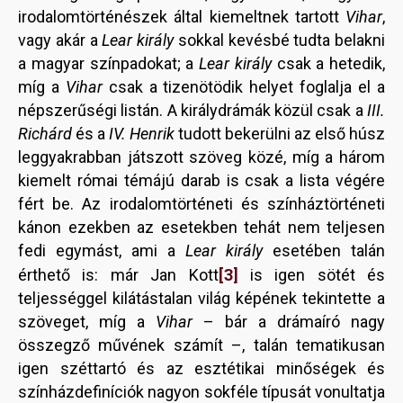
irodalomtörténészek által kiemeltnek tartott
Vihar
,
vagy akár a
Lear király
sokkal kevésbé tudta belakni
a magyar színpadokat; a
Lear király
csak a hetedik,
míg a
Vihar
csak a tizenötödik helyet foglalja el a
népszerűségi listán. A királydrámák közül csak a
III.
Richárd
és a
IV. Henrik
tudott bekerülni az első húsz
leggyakrabban játszott szöveg közé, míg a három
kiemelt római témájú darab is csak a lista végére
fért be. Az irodalomtörténeti és színháztörténeti
kánon ezekben az esetekben tehát nem teljesen
fedi egymást, ami a
Lear király
esetében talán
[3]
érthető is: már Jan Kott
is igen sötét és
teljességgel kilátástalan világ képének tekintette a
szöveget, míg a
Vihar
– bár a drámaíró nagy
összegző művének számít –, talán tematikusan
igen széttartó és az esztétikai minőségek és
színházdefiníciók nagyon sokféle típusát vonultatja