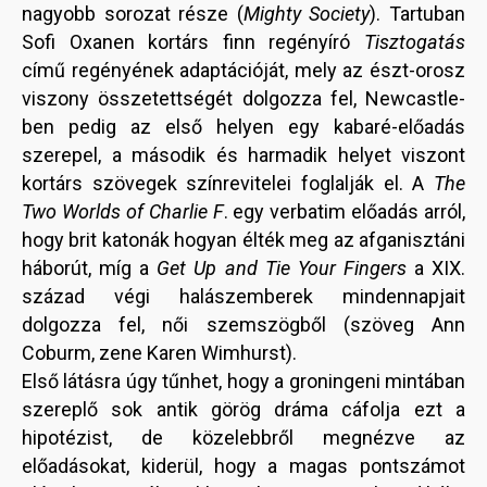
nagyobb sorozat része (
Mighty Society
). Tartuban
Sofi Oxanen kortárs finn regényíró
Tisztogatás
című regényének adaptációját, mely az észt-orosz
viszony összetettségét dolgozza fel, Newcastle-
ben pedig az első helyen egy kabaré-előadás
szerepel, a második és harmadik helyet viszont
kortárs szövegek színrevitelei foglalják el. A
The
Two Worlds of Charlie F
. egy verbatim előadás arról,
hogy brit katonák hogyan élték meg az afganisztáni
háborút, míg a
Get Up and Tie Your Fingers
a XIX.
század végi halászemberek mindennapjait
dolgozza fel, női szemszögből (szöveg Ann
Coburm, zene Karen Wimhurst).
Első látásra úgy tűnhet, hogy a groningeni mintában
szereplő sok antik görög dráma cáfolja ezt a
hipotézist, de közelebbről megnézve az
előadásokat, kiderül, hogy a magas pontszámot