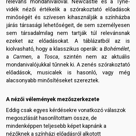
releváns mondanivalóval. Newcastle és a Tyne-
vidék nézői értékelik a szórakoztató előadások
minőségét és szívesen kihasználják a színházba
járás társasági lehetőségeit, de sem személyesen
sem társadalmilag nem tartják túl relevánsnak
ezeket az előadásokat. A táblázatból az is
kiolvasható, hogy a klasszikus operák: a
Bohémélet
,
a
Carmen
, a
Tosca
, szintén nem az aktuális
mondanivalójukkal tűnnek ki. A zenés szórakoztató
előadások, musicalek is hasonló, vagy még
alacsonyabb minősítéseket szereztek.
A nézői vélemények mezőszerkezete
Eddig csak egyes kérdésekre vonatkozó válaszok
megoszlását hasonlítottam össze, de
mindenképpen teljesebb képet kapnánk a
nézőknek a színházi előadásról alkotott