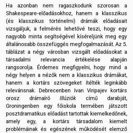
Ha azonban nem ragaszkodunk szorosan a
Shakespeare-előadásokhoz, hanem a klasszikus
(és klasszikus történelmi) drámák előadásait
vizsgáljuk, a felmérés lehetővé teszi, hogy egy
nagyobb minta segítségével kíséreljünk meg egy
általánosabb összefüggés megfogalmazását. Az 5.
táblázat a négy városban vizsgált előadásokat a
társadalmi relevancia értékelése alapján
rangsorolja. Érdemes megfigyelni, hogy mind a
négy helyen a nézők nem a klasszikus drámákat,
hanem a kortárs szövegeket ítélték leginkább
relevánsnak. Debrecenben Ivan Viripajev kortárs
orosz drámaíró
Illúziók
című darabját,
Groningenben egy főiskola termében játszott
posztdramatikus előadást tartottak kiemelkedőnek,
amely egy, a kortárs társadalom kiemelt
problémáinak és egészének működését elemző