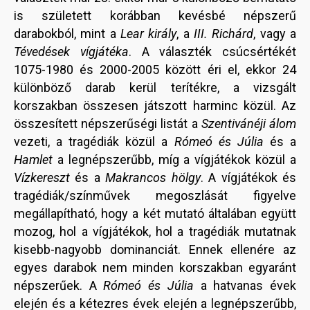
is született korábban kevésbé népszerű
darabokból, mint a
Lear király
, a
III. Richárd
, vagy a
Tévedések vígjátéka
. A választék csúcsértékét
1075-1980 és 2000-2005 között éri el, ekkor 24
különböző darab kerül terítékre, a vizsgált
korszakban összesen játszott harminc közül. Az
összesített népszerűségi listát a
Szentivánéji álom
vezeti, a tragédiák közül a
Rómeó és Júlia
és a
Hamlet
a legnépszerűbb, míg a vígjátékok közül a
Vízkereszt
és a
Makrancos hölgy
. A vígjátékok és
tragédiák/színművek megoszlását figyelve
megállapítható, hogy a két mutató általában együtt
mozog, hol a vígjátékok, hol a tragédiák mutatnak
kisebb-nagyobb dominanciát. Ennek ellenére az
egyes darabok nem minden korszakban egyaránt
népszerűek. A
Rómeó és Júlia
a hatvanas évek
elején és a kétezres évek elején a legnépszerűbb,