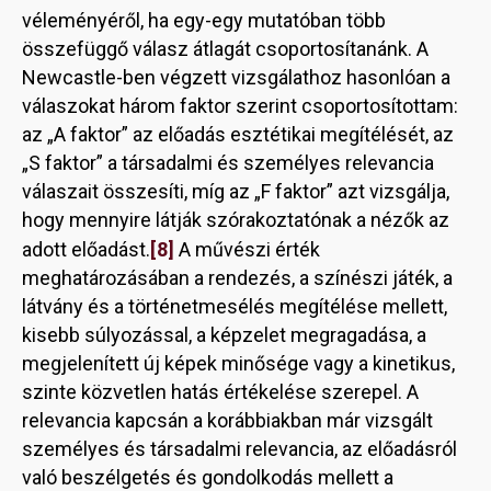
véleményéről, ha egy-egy mutatóban több
összefüggő válasz átlagát csoportosítanánk. A
Newcastle-ben végzett vizsgálathoz hasonlóan a
válaszokat három faktor szerint csoportosítottam:
az „A faktor” az előadás esztétikai megítélését, az
„S faktor” a társadalmi és személyes relevancia
válaszait összesíti, míg az „F faktor” azt vizsgálja,
hogy mennyire látják szórakoztatónak a nézők az
[8]
adott előadást.
A művészi érték
meghatározásában a rendezés, a színészi játék, a
látvány és a történetmesélés megítélése mellett,
kisebb súlyozással, a képzelet megragadása, a
megjelenített új képek minősége vagy a kinetikus,
szinte közvetlen hatás értékelése szerepel. A
relevancia kapcsán a korábbiakban már vizsgált
személyes és társadalmi relevancia, az előadásról
való beszélgetés és gondolkodás mellett a