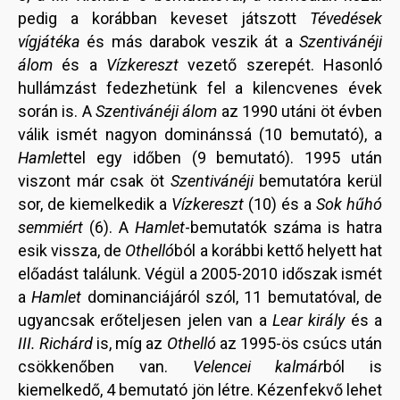
pedig a korábban keveset játszott
Tévedések
vígjátéka
és más darabok veszik át a
Szentivánéji
álom
és a
Vízkereszt
vezető szerepét. Hasonló
hullámzást fedezhetünk fel a kilencvenes évek
során is. A
Szentivánéji álom
az 1990 utáni öt évben
válik ismét nagyon dominánssá (10 bemutató), a
Hamlet
tel egy időben (9 bemutató). 1995 után
viszont már csak öt
Szentivánéji
bemutatóra kerül
sor, de kiemelkedik a
Vízkereszt
(10) és a
Sok hűhó
semmiért
(6). A
Hamlet
-bemutatók száma is hatra
esik vissza, de
Othelló
ból a korábbi kettő helyett hat
előadást találunk. Végül a 2005-2010 időszak ismét
a
Hamlet
dominanciájáról szól, 11 bemutatóval, de
ugyancsak erőteljesen jelen van a
Lear király
és a
III. Richárd
is, míg az
Othelló
az 1995-ös csúcs után
csökkenőben van.
Velencei kalmár
ból is
kiemelkedő, 4 bemutató jön létre. Kézenfekvő lehet