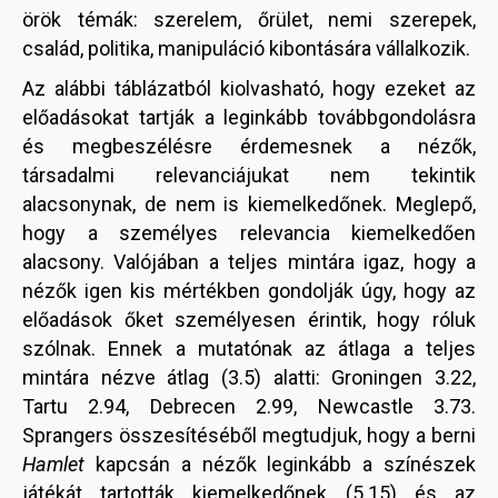
örök témák: szerelem, őrület, nemi szerepek,
család, politika, manipuláció kibontására vállalkozik.
Az alábbi táblázatból kiolvasható, hogy ezeket az
előadásokat tartják a leginkább továbbgondolásra
és megbeszélésre érdemesnek a nézők,
társadalmi relevanciájukat nem tekintik
alacsonynak, de nem is kiemelkedőnek. Meglepő,
hogy a személyes relevancia kiemelkedően
alacsony. Valójában a teljes mintára igaz, hogy a
nézők igen kis mértékben gondolják úgy, hogy az
előadások őket személyesen érintik, hogy róluk
szólnak. Ennek a mutatónak az átlaga a teljes
mintára nézve átlag (3.5) alatti: Groningen 3.22,
Tartu 2.94, Debrecen 2.99, Newcastle 3.73.
Sprangers összesítéséből megtudjuk, hogy a berni
Hamlet
kapcsán a nézők leginkább a színészek
játékát tartották kiemelkedőnek (5.15) és az