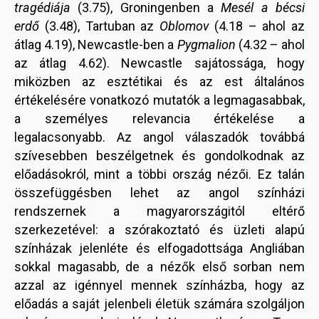
tragédiája
(3.75), Groningenben a
Mesél a bécsi
erdő
(3.48), Tartuban az
Oblomov
(4.18 – ahol az
átlag 4.19), Newcastle-ben a
Pygmalion
(4.32 – ahol
az átlag 4.62). Newcastle sajátossága, hogy
miközben az esztétikai és az est általános
értékelésére vonatkozó mutatók a legmagasabbak,
a személyes relevancia értékelése a
legalacsonyabb. Az angol válaszadók továbbá
szívesebben beszélgetnek és gondolkodnak az
előadásokról, mint a többi ország nézői. Ez talán
összefüggésben lehet az angol színházi
rendszernek a magyarországitól eltérő
szerkezetével: a szórakoztató és üzleti alapú
színházak jelenléte és elfogadottsága Angliában
sokkal magasabb, de a nézők első sorban nem
azzal az igénnyel mennek színházba, hogy az
előadás a saját jelenbeli életük számára szolgáljon