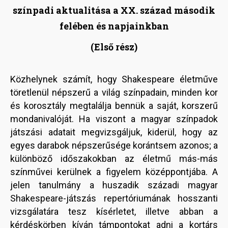
színpadi aktualitása a XX. század második
felében és napjainkban
(Első rész)
Közhelynek számít, hogy Shakespeare életműve
töretlenül népszerű a világ színpadain, minden kor
és korosztály megtalálja bennük a saját, korszerű
mondanivalóját. Ha viszont a magyar színpadok
játszási adatait megvizsgáljuk, kiderül, hogy az
egyes darabok népszerűsége korántsem azonos; a
különböző időszakokban az életmű más-más
színművei kerülnek a figyelem középpontjába. A
jelen tanulmány a huszadik századi magyar
Shakespeare-játszás repertóriumának hosszanti
vizsgálatára tesz kísérletet, illetve abban a
kérdéskörben kíván támpontokat adni a kortárs