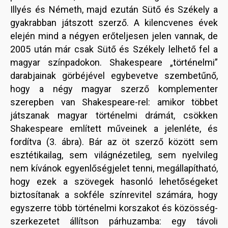
Illyés és Németh, majd ezután Sütő és Székely a
gyakrabban játszott szerző. A kilencvenes évek
elején mind a négyen erőteljesen jelen vannak, de
2005 után már csak Sütő és Székely lelhető fel a
magyar színpadokon. Shakespeare „történelmi”
darabjainak görbéjével egybevetve szembetűnő,
hogy a négy magyar szerző komplementer
szerepben van Shakespeare-rel: amikor többet
játszanak magyar történelmi drámát, csökken
Shakespeare említett műveinek a jelenléte, és
fordítva (3. ábra). Bár az öt szerző között sem
esztétikailag, sem világnézetileg, sem nyelvileg
nem kívánok egyenlőségjelet tenni, megállapítható,
hogy ezek a szövegek hasonló lehetőségeket
biztosítanak a sokféle színrevitel számára, hogy
egyszerre több történelmi korszakot és közösség-
szerkezetet állítson párhuzamba: egy távoli