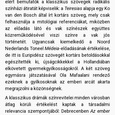
elért bemutatók a klasszikus szövegek radikális
színházi átiratát képviselik: a
Teiresias
alapja egy Ko
van den Bosch által írt kortárs szöveg, mely csak
felhasználja a mitológiai referenciákat, miközben
az előadás látó és vak színészek együttes
közreműködésével viszi színre a vak jós
történetét. Ugyancsak kiemelkedő a Noord
Nederlands Toneel
Médeia
-előadásának értékelése,
de itt is Euripidész szövegét kortárs betoldásokkal
egészítették ki, újságcikkekkel a Hollandiában
elkövetett gyermekgyilkosságokról. A két szöveg
egymásra játszatásával Ola Mafaalani rendező
ezeknek a gyilkosoknak az emberi arcát akarta
megrajzolni a közönségnek.
A klasszikus drámák színrevitelei minden városban
átlag körüli értékelést kaptak a társadalmi
relevancia szempontjából: Debrecenben
Az ember