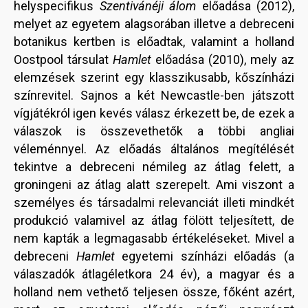
helyspecifikus
Szentivánéji álom
előadása (2012),
melyet az egyetem alagsorában illetve a debreceni
botanikus kertben is előadtak, valamint a holland
Oostpool társulat
Hamlet
előadása (2010), mely az
elemzések szerint egy klasszikusabb, kőszínházi
színrevitel. Sajnos a két Newcastle-ben játszott
vígjátékról igen kevés válasz érkezett be, de ezek a
válaszok is összevethetők a többi angliai
véleménnyel. Az előadás általános megítélését
tekintve a debreceni némileg az átlag felett, a
groningeni az átlag alatt szerepelt. Ami viszont a
személyes és társadalmi relevanciát illeti mindkét
produkció valamivel az átlag fölött teljesített, de
nem kapták a legmagasabb értékeléseket. Mivel a
debreceni
Hamlet
egyetemi színházi előadás (a
válaszadók átlagéletkora 24 év), a magyar és a
holland nem vethető teljesen össze, főként azért,