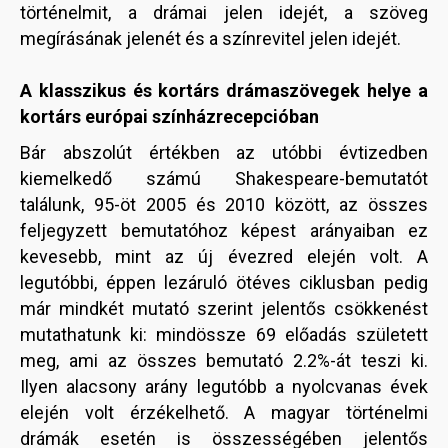
történelmit, a drámai jelen idejét, a szöveg
megírásának jelenét és a színrevitel jelen idejét.
A klasszikus és kortárs drámaszövegek helye a
kortárs európai színházrecepcióban
Bár abszolút értékben az utóbbi évtizedben
kiemelkedő számú Shakespeare-bemutatót
találunk, 95-öt 2005 és 2010 között, az összes
feljegyzett bemutatóhoz képest arányaiban ez
kevesebb, mint az új évezred elején volt. A
legutóbbi, éppen lezáruló ötéves ciklusban pedig
már mindkét mutató szerint jelentős csökkenést
mutathatunk ki: mindössze 69 előadás született
meg, ami az összes bemutató 2.2%-át teszi ki.
Ilyen alacsony arány legutóbb a nyolcvanas évek
elején volt érzékelhető. A magyar történelmi
drámák esetén is összességében jelentős