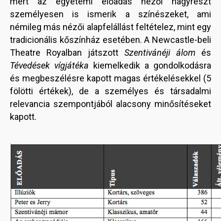
mert az egyetemi előadás nézői nagyrészt
személyesen is ismerik a színészeket, ami
némileg más nézői alapfelállást feltételez, mint egy
tradicionális kőszínház esetében. A Newcastle-beli
Theatre Royalban játszott
Szentivánéji álom
és
Tévedések vígjátéka
kiemelkedik a gondolkodásra
és megbeszélésre kapott magas értékelésekkel (5
fölötti értékek), de a személyes és társadalmi
relevancia szempontjából alacsony minősítéseket
kapott.