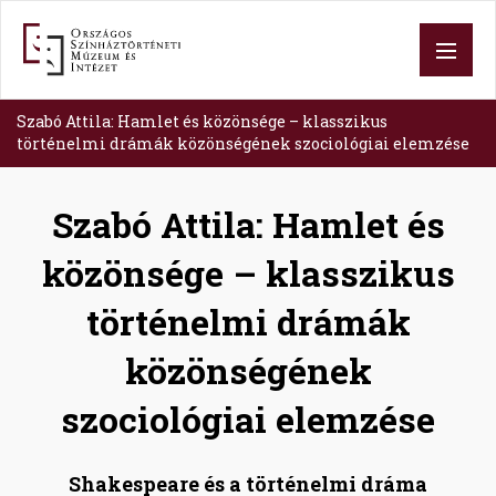
Skip
to
main
content
Szabó Attila: Hamlet és közönsége – klasszikus
történelmi drámák közönségének szociológiai elemzése
Szabó Attila: Hamlet és
közönsége – klasszikus
történelmi drámák
közönségének
szociológiai elemzése
Shakespeare és a történelmi dráma