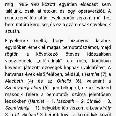
míg 1985-1990 között egyetlen előadást sem
találunk, csak átiratokat és egy operaverziót. A
rendszerváltás utáni évek során viszont már hét
bemutatóra kerül sor, és ez a szám csak növekedik
azután.
Figyelemre méltó, hogy bizonyos darabok
egyidőben érnek el magas bemutatószámot, majd
rögtön a következő ötéves időszakban
visszaesnek, „elfáradnak” és más, korábban
keveset játszott szövegek kapnak rivaldafényt. A
hatvanas évek első felében, például, a
Hamlet
(7), a
Macbeth
(4) és az
Othelló
(6), valamint a
Szentivánéji álom
(6) igen felkapott, de az évtized
második felére a bemutatók száma jelentősen
lecsökken (
Hamlet
– 1,
Macbeth
– 2,
Othelló
– 3,
Szentivánéji
– 1), helyükbe lép viszont a
Lear király
3, a
III. Richárd
3 bemutatóval, a komédiák közül