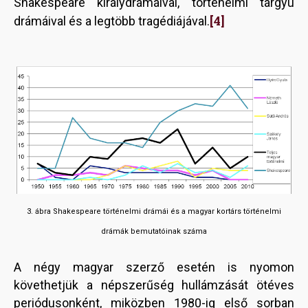
Shakespeare királydrámáival, történelmi tárgyú
[4]
drámáival és a legtöbb tragédiájával.
3. ábra Shakespeare történelmi drámái és a magyar kortárs történelmi
drámák bemutatóinak száma
A négy magyar szerző esetén is nyomon
követhetjük a népszerűség hullámzását ötéves
periódusonként, miközben 1980-ig első sorban