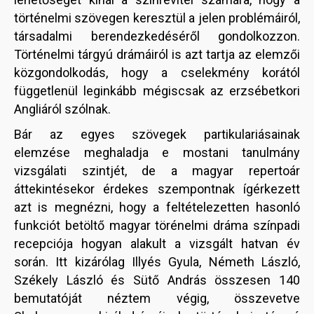
történelmi szövegen keresztül a jelen problémáiról,
társadalmi berendezkedéséről gondolkozzon.
Történelmi tárgyú drámáiról is azt tartja az elemzői
közgondolkodás, hogy a cselekmény korától
függetlenül leginkább mégiscsak az erzsébetkori
Angliáról szólnak.
Bár az egyes szövegek partikulariásainak
elemzése meghaladja e mostani tanulmány
vizsgálati szintjét, de a magyar repertoár
áttekintésekor érdekes szempontnak ígérkezett
azt is megnézni, hogy a feltételezetten hasonló
funkciót betöltő magyar törénelmi dráma színpadi
recepciója hogyan alakult a vizsgált hatvan év
során. Itt kizárólag Illyés Gyula, Németh László,
Székely László és Sütő András összesen 140
bemutatóját néztem végig, összevetve