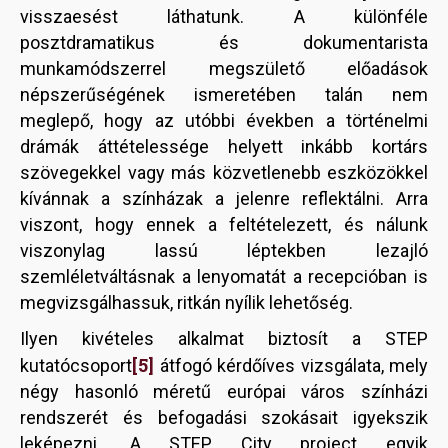
visszaesést láthatunk. A különféle
posztdramatikus és dokumentarista
munkamódszerrel megszülető előadások
népszerűségének ismeretében talán nem
meglepő, hogy az utóbbi években a történelmi
drámák áttételessége helyett inkább kortárs
szövegekkel vagy más közvetlenebb eszközökkel
kívánnak a színházak a jelenre reflektálni. Arra
viszont, hogy ennek a feltételezett, és nálunk
viszonylag lassú léptekben lezajló
szemléletváltásnak a lenyomatát a recepcióban is
megvizsgálhassuk, ritkán nyílik lehetőség.
Ilyen kivételes alkalmat biztosít a STEP
[5]
kutatócsoport
átfogó kérdőíves vizsgálata, mely
négy hasonló méretű európai város színházi
rendszerét és befogadási szokásait igyekszik
leképezni. A STEP City project egyik