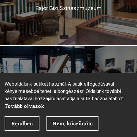
Bajor Gizi Színészmúzeum
Előadóművészeti
Weboldalunk sütiket használ. A sütik elfogadásával
Osztály
kényelmesebbé teheti a böngészést. Oldalunk további
használatával hozzájárulását adja a sütik használatához.
Pályázatok, képzések, kiadványok
Tovább olvasok
Rendben
Nem, köszönöm