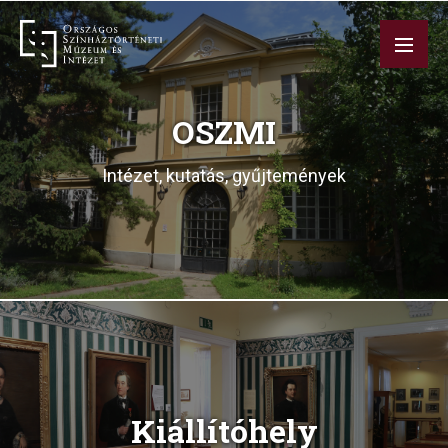
Ugrás
a
tartalomra
OSZMI
Intézet, kutatás, gyűjtemények
Kiállítóhely