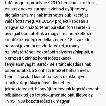
futó program, amelyhez 2010-ben csatlakoztunk,
és húsz neves európai színházi gyűjtemény
digitális tartalmainak internetes publikációját
valósította meg. Az ECLAP projekt kapcsán a
magyar színháztörténet páratlan forrásértékű
anyagait bocsátottuk a magyar és nemzetközi
kutatóközösség rendelkezésére: 18. századi
soproni jezsuita díszletterveket, a magyar
színháztörténet legkorábbi selyemszínlapjait, a
Nemzeti Színház korai időszakának
fényképanyagát, Bartók Béla táncelőadásainak
ősbemutatóit, a Színházi Intézet hatvan éves
fennállása alatt kiadott összes szakkönyvét,
rendkívüli grafikai igényű díszlet- és
jelmezterveket, bábgyűjteményünk legértékesebb
bábjainak teljes fotódokumentációját, illetve az
1945-1989 közötti időszak magyar