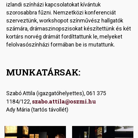
izlandi színházi kapcsolatokat kívántuk
szorosabbra fűzni. Nemzetközi konferenciát
szerveztünk, workshopot színművész hallgatók
számára, drámaszinopszisokat készítettünk és két
kortárs norvég drámát fordíttattunk le, melyeket
felolvasószínházi formában be is mutattunk.
MUNKATÁRSAK:
Szabó Attila (igazgatóhelyettes), 061 375
szabo.attila@oszmi.hu
1184/122,
Ady Mária (tartós távollét)
Image
Image