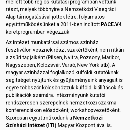
mellett több régiós kutatási programban vettünk
részt, melyek többnyire a Nemzetközi Visegrádi
Alap támogatásával jöttek létre, folyamatos
együttműködésünket a 2011-ben indított
PACE.V4
keretprogramban végezzük.
Az intézet munkatársai számos színházi
fesztiválon vesznek részt szakértőként, nem ritkán
a zsűri tagjaiként (Pilsen, Nyitra, Pozsony, Maribor,
Nagyszeben, Kolozsvár, Varsó, New York stb). A
magyar színházzal foglalkozó külföldi kutatóknak
segítséget nyújtunk és gyűjteményeink anyagait is
egyre többször kölcsönözzük külföldi kiállítások és
publikációk számára. Intézményünk kutatói
rendszeresen szerepelnek nemzetközi szakmai
konferenciákon előadóként, workshopvezetőként.
Szorosan együttműködünk a
Nemzetközi
Színházi Intézet (ITI)
Magyar Központjával is.