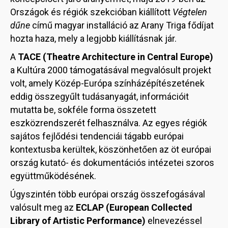
Országok és régiók szekcióban kiállított
Végtelen
dűne
című magyar installáció az Arany Triga fődíjat
hozta haza, mely a legjobb kiállításnak jár.
A
TACE (Theatre Architecture in Central Europe)
a Kultúra 2000 támogatásával megvalósult projekt
volt, amely Közép-Európa színházépítészetének
eddig összegyűlt tudásanyagát, információit
mutatta be, sokféle forma összetett
eszközrendszerét felhasználva. Az egyes régiók
sajátos fejlődési tendenciái tágabb európai
kontextusba kerültek, köszönhetően az öt európai
ország kutató- és dokumentációs intézetei szoros
együttműködésének.
Úgyszintén több európai ország összefogásával
valósult meg az
ECLAP (European Collected
Library of Artistic Performance)
elnevezéssel