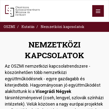
Ugrás
a
tartalomra
OSZMI
Kutatás
Nemzetközi kapcsolatok
NEMZETKÖZI
KAPCSOLATOK
Az OSZMI nemzetközi kapcsolatrendszere -
köszönhetően több nemzetközi
együttműködésnek - egyre gazdagabb és
kiterjedtebb. Hagyományosan jó együttműködést
alakítottunk ki a
Visegrádi Négyek
társintézményeivel (cseh, lengyel, szlovák színházi
intézetek). Velük közösen a nagy európai projektek