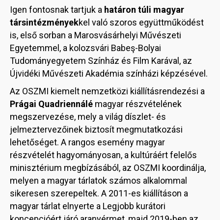
Igen fontosnak tartjuk a
határon túli magyar
társintézmények
kel való szoros együttműködést
is, első sorban a Marosvásárhelyi Művészeti
Egyetemmel, a kolozsvári Babeş-Bolyai
Tudományegyetem Színház és Film Karával, az
Újvidéki Művészeti Akadémia színházi képzésével.
Az OSZMI kiemelt nemzetközi kiállításrendezési a
Prágai Quadriennálé
magyar részvételének
megszervezése, mely a világ díszlet- és
jelmeztervezőinek biztosít megmutatkozási
lehetőséget. A rangos esemény magyar
részvételét hagyományosan, a kultúráért felelős
minisztérium megbízásából, az OSZMI koordinálja,
melyen a magyar tárlatok számos alkalommal
sikeresen szerepeltek. A 2011-es kiállításon a
magyar tárlat elnyerte a Legjobb kurátori
koncepcióért járó aranyérmet, majd 2019-ben az