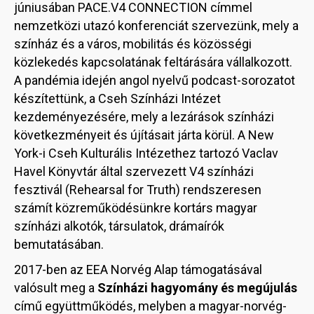
júniusában PACE.V4 CONNECTION címmel
nemzetközi utazó konferenciát szervezünk, mely a
színház és a város, mobilitás és közösségi
közlekedés kapcsolatának feltárására vállalkozott.
A pandémia idején angol nyelvű podcast-sorozatot
készítettünk, a Cseh Színházi Intézet
kezdeményezésére, mely a lezárások színházi
következményeit és újításait járta körül. A New
York-i Cseh Kulturális Intézethez tartozó Vaclav
Havel Könyvtár által szervezett V4 színházi
fesztivál (Rehearsal for Truth) rendszeresen
számít közreműködésünkre kortárs magyar
színházi alkotók, társulatok, drámaírók
bemutatásában.
2017-ben az EEA Norvég Alap támogatásával
valósult meg a
Színházi hagyomány és megújulás
című együttműködés, melyben a magyar-norvég-