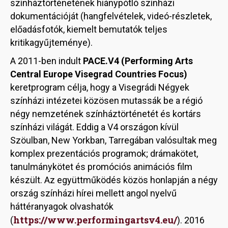
színháztörténetének hiánypótló színházi
dokumentációját (hangfelvételek, videó-részletek,
előadásfotók, kiemelt bemutatók teljes
kritikagyűjteménye).
A 2011-ben indult
PACE.V4 (Performing Arts
Central Europe Visegrad Countries Focus)
keretprogram célja, hogy a Visegrádi Négyek
színházi intézetei közösen mutassák be a régió
négy nemzetének színháztörténetét és kortárs
színházi világát. Eddig a V4 országon kívül
Szöulban, New Yorkban, Tarregában valósultak meg
komplex prezentációs programok; drámakötet,
tanulmánykötet és promóciós animációs film
készült. Az együttműködés közös honlapján a négy
ország színházi hírei mellett angol nyelvű
háttéranyagok olvashatók
https://www.performingartsv4.eu/
(
). 2016