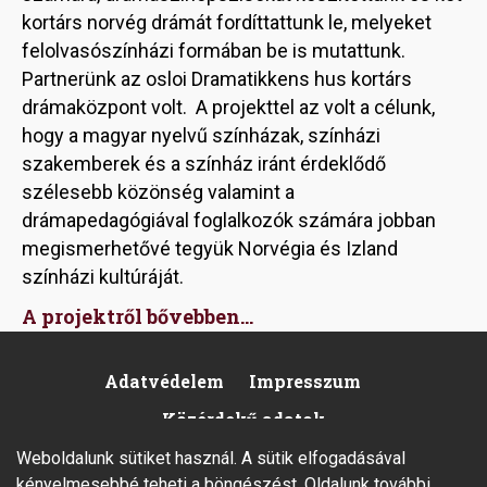
kortárs norvég drámát fordíttattunk le, melyeket
felolvasószínházi formában be is mutattunk.
Partnerünk az osloi Dramatikkens hus kortárs
drámaközpont volt. A projekttel az volt a célunk,
hogy a magyar nyelvű színházak, színházi
szakemberek és a színház iránt érdeklődő
szélesebb közönség valamint a
drámapedagógiával foglalkozók számára jobban
megismerhetővé tegyük Norvégia és Izland
színházi kultúráját.
A projektről bővebben...
Adatvédelem
Impresszum
Footer
Közérdekű adatok
Weboldalunk sütiket használ. A sütik elfogadásával
kényelmesebbé teheti a böngészést. Oldalunk további