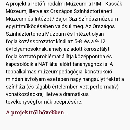
A projekt a Petőfi Irodalmi Múzeum, a PIM - Kassák
Múzeum, Illetve az Országos Színháztörténeti
Múzeum és Intézet / Bajor Gizi Színészmúzeum
együttműködésében valósul meg. Az Országos
Színháztörténeti Múzeum és Intézet olyan
foglalkozássorozatot kínál az 5-8. és a 9-12.
évfolyamosoknak, amely az adott korosztályt
foglalkoztató problémát állítja középpontba és
kapcsolódik a NAT által előírt tananyaghoz is. A
többalkalmas múzeumpedagógiai konstrukció
minden évfolyam esetében nagy hangsúlyt fektet a
színházi (és tágabb értelemben vett performatív)
vonatkozásokra, illetve a dramatikus
tevékenységformák beépítésére.
A projektről bővebben...