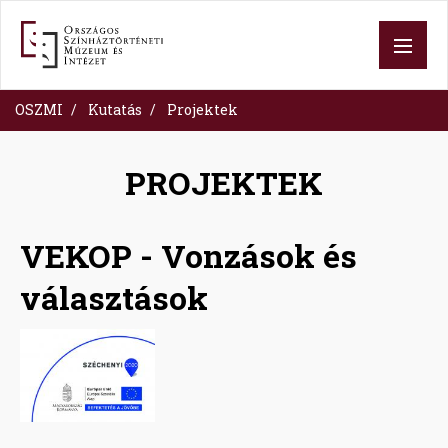
Ugrás
a
tartalomra
OSZMI
Kutatás
Projektek
PROJEKTEK
VEKOP - Vonzások és
választások
Image