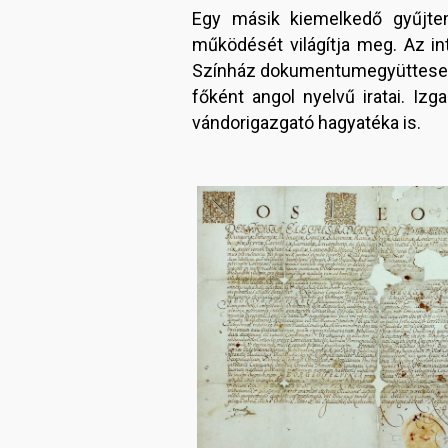
Egy másik kiemelkedő gyűjte
működését világítja meg. Az i
Színház dokumentumegyüttese, v
főként angol nyelvű iratai. Iz
vándorigazgató hagyatéka is.
Image