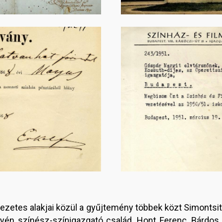
Image
etes alakjai közül a gyűjtemény többek közt Simontsit
yén színész-színigazgató család, Hont Ferenc, Bárdos A