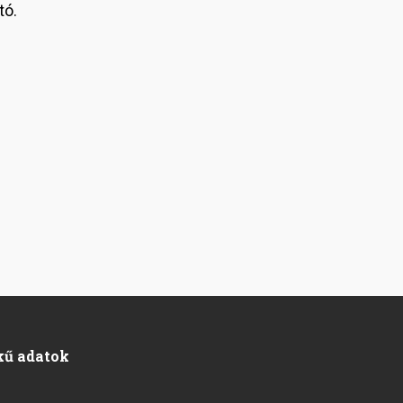
tó.
kű adatok