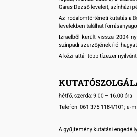
Garas Dezső leveleit, színházi pé
Az irodalomtörténeti kutatás a B
levelekben találhat forrásanyago
Izraelből került vissza 2004 
színpadi szerzőjének írói hagyat
A kézirattár több tízezer nyilvá
KUTATÓSZOLGÁL
hétfő, szerda: 9.00 – 16.00 óra
Telefon: 061 375 1184/101; e-ma
A gyűjtemény kutatási engedélly