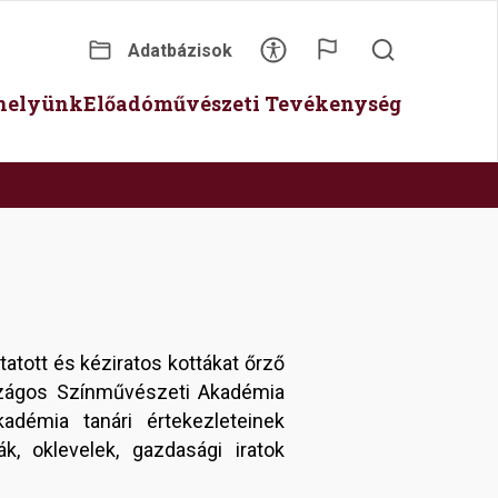
Adatbázisok
Secondary
óhelyünk
Előadóművészeti Tevékenység
menu
atott és kéziratos kottákat őrző
szágos Színművészeti Akadémia
adémia tanári értekezleteinek
k, oklevelek, gazdasági iratok