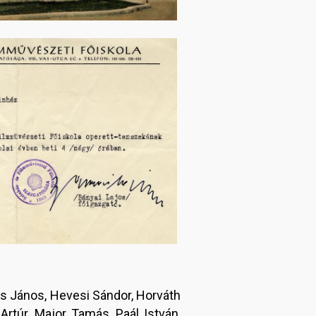
s János, Hevesi Sándor, Horváth
rtúr, Major Tamás, Paál István,