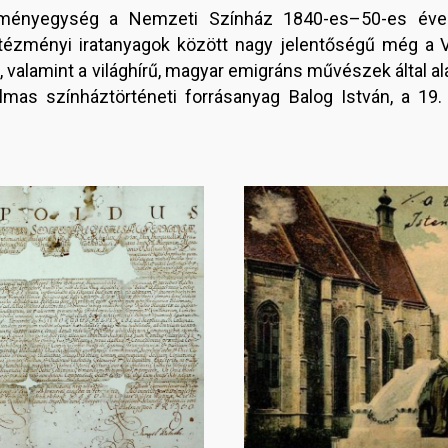
ményegység a Nemzeti Színház 1840-es–50-es évekb
ntézményi iratanyagok között nagy jelentőségű még a 
alamint a világhírű, magyar emigráns művészek által ala
galmas színháztörténeti forrásanyag Balog István, a 1
Image