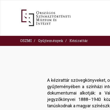
Ugrás
a
tartalomra
OSZMI
Gyűjtemények
Kézirattár
A kézirattár szövegkönyveket, o
gyűjteményében a színházi in
dokumentumai alkotják: a Val
jegyzőkönyvei 1888–1940 közöt
tanúskodnak a magyar színészké