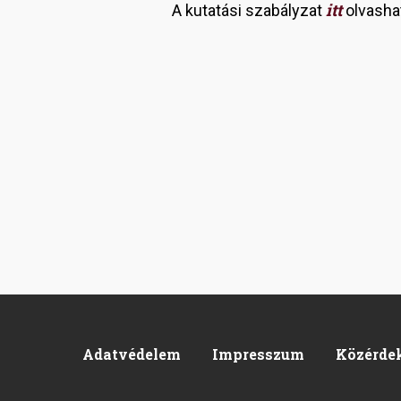
itt
A kutatási szabályzat
olvasha
Adatvédelem
Impresszum
Közérde
Footer