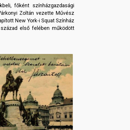
eli, főként színházgazdasági
Várkonyi Zoltán vezette Művész
pított New York-i Squat Színház
9. század első felében működött