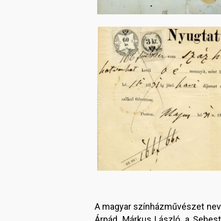
Image
A magyar színházművészet nevez
Árpád, Márkus László, a Sebest