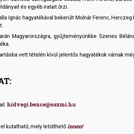
ldányait és egyéb iratait őrzi.
alla Ignác hagyatékával bekerült Molnár Ferenc, Herczeg 
t.
nyarán Magyarországra, gyűjteményünkbe Szenes Bélán
éka.
ntartásba vett tételén kívül jelentős hagyatékok várnak mé
AT:
hidvegi.bence@oszmi.hu
il:
innen!
el kutatható, mely letölthető