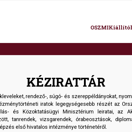
Main
OSZMI
Kiállít
navigation
KÉZIRATTÁR
kleveleket, rendező-, súgó- és szereppéldányokat, nyomt
tézménytörténeti iratok legegységesebb részét az Or
lás- és Közoktatásügyi Minisztérium leiratai, az Ak
t, tanrendek, vizsgarendek, órabeosztások, diplomá
pzés első hivatalos intézménye történetéről.