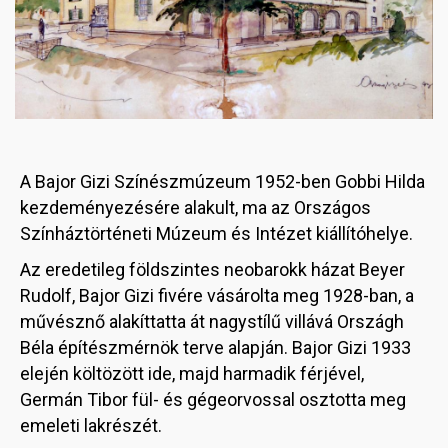
A Bajor Gizi Színészmúzeum 1952-ben Gobbi Hilda
kezdeményezésére alakult, ma az Országos
Színháztörténeti Múzeum és Intézet kiállítóhelye.
Az eredetileg földszintes neobarokk házat Beyer
Rudolf, Bajor Gizi fivére vásárolta meg 1928-ban, a
művésznő alakíttatta át nagystílű villává Országh
Béla építészmérnök terve alapján. Bajor Gizi 1933
elején költözött ide, majd harmadik férjével,
Germán Tibor fül- és gégeorvossal osztotta meg
emeleti lakrészét.