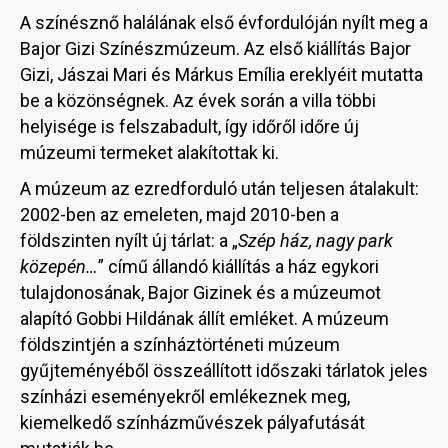
A színésznő halálának első évfordulóján nyílt meg a
Bajor Gizi Színészmúzeum. Az első kiállítás Bajor
Gizi, Jászai Mari és Márkus Emília ereklyéit mutatta
be a közönségnek. Az évek során a villa többi
helyisége is felszabadult, így időről időre új
múzeumi termeket alakítottak ki.
A múzeum az ezredforduló után teljesen átalakult:
2002-ben az emeleten, majd 2010-ben a
földszinten nyílt új tárlat: a „
Szép ház, nagy park
közepén…
” című állandó kiállítás a ház egykori
tulajdonosának, Bajor Gizinek és a múzeumot
alapító Gobbi Hildának állít emléket. A múzeum
földszintjén a színháztörténeti múzeum
gyűjteményéből összeállított időszaki tárlatok jeles
színházi eseményekről emlékeznek meg,
kiemelkedő színházművészek pályafutását