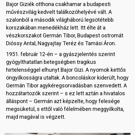
Bajor Giziék otthona csakhamar a budapesti
művészvilág kedvelt találkozóhelyévé vált. A
szalonból a második világháború legsötétebb
korszakában menedékház lett. Itt élte át a
vészkorszakot Germán Tibor, Budapest ostromát
Dióssy Antal, Nagyajtay Teréz és Tamási Áron.
1951. február 12-én – a gyászjelentés szerint
gyógyíthatatlan betegségben tragikus
hirtelenséggel elhunyt Bajor Gizi. A nyomok kettős
öngyilkosságra utaltak. A boncoláskor kiderült, hogy
Germán Tibor agykéregsorvadásban szenvedett. A
hozzátartozók szerint – s ez lett aztán a hivatalos
álláspont – Germán azt képzelte, hogy felesége
megsüketül, s ettől való félelmében meggyilkolta,
majd magával is végzett.
Image