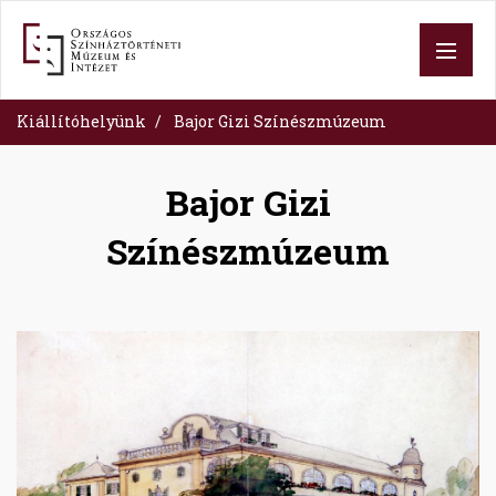
Ugrás
a
tartalomra
Kiállítóhelyünk
Bajor Gizi Színészmúzeum
Bajor Gizi
Színészmúzeum
Image