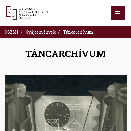
Ugrás
a
tartalomra
OSZMI
Gyűjtemények
Táncarchívum
TÁNCARCHÍVUM
Image