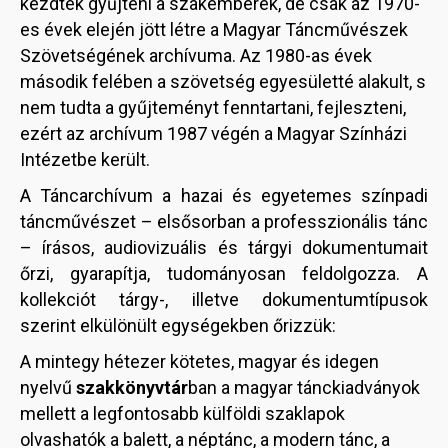
kezdték gyűjteni a szakemberek, de csak az 1970-
es évek elején jött létre a Magyar Táncművészek
Szövetségének archívuma. Az 1980-as évek
második felében a szövetség egyesületté alakult, s
nem tudta a gyűjteményt fenntartani, fejleszteni,
ezért az archívum 1987 végén a Magyar Színházi
Intézetbe került.
A Táncarchívum a hazai és egyetemes színpadi
táncművészet – elsősorban a professzionális tánc
– írásos, audiovizuális és tárgyi dokumentumait
őrzi, gyarapítja, tudományosan feldolgozza. A
kollekciót tárgy-, illetve dokumentumtípusok
szerint elkülönült egységekben őrizzük:
A mintegy hétezer kötetes, magyar és idegen
nyelvű
szakkönyvtár
ban a magyar tánckiadványok
mellett a legfontosabb külföldi szaklapok
olvashatók a balett, a néptánc, a modern tánc, a