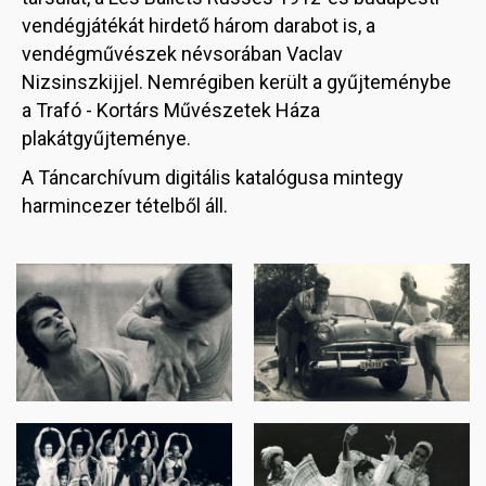
vendégjátékát hirdető három darabot is, a
vendégművészek névsorában Vaclav
Nizsinszkijjel. Nemrégiben került a gyűjteménybe
a Trafó - Kortárs Művészetek Háza
plakátgyűjteménye.
A Táncarchívum digitális katalógusa mintegy
harmincezer tételből áll.
Image
Image
Image
Image