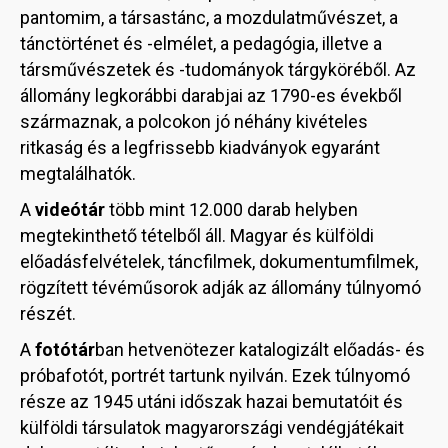
pantomim, a társastánc, a mozdulatművészet, a
tánctörténet és -elmélet, a pedagógia, illetve a
társművészetek és -tudományok tárgyköréből. Az
állomány legkorábbi darabjai az 1790-es évekből
származnak, a polcokon jó néhány kivételes
ritkaság és a legfrissebb kiadványok egyaránt
megtalálhatók.
A
videótár
több mint 12.000 darab helyben
megtekinthető tételből áll. Magyar és külföldi
előadásfelvételek, táncfilmek, dokumentumfilmek,
rögzített tévéműsorok adják az állomány túlnyomó
részét.
A
fotótár
ban hetvenötezer katalogizált előadás- és
próbafotót, portrét tartunk nyilván. Ezek túlnyomó
része az 1945 utáni időszak hazai bemutatóit és
külföldi társulatok magyarországi vendégjátékait