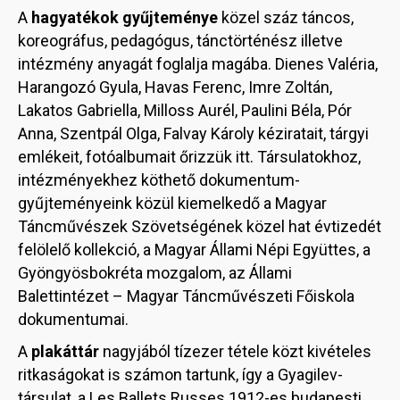
A
hagyatékok gyűjteménye
közel száz táncos,
koreográfus, pedagógus, tánctörténész illetve
intézmény anyagát foglalja magába. Dienes Valéria,
Harangozó Gyula, Havas Ferenc, Imre Zoltán,
Lakatos Gabriella, Milloss Aurél, Paulini Béla, Pór
Anna, Szentpál Olga, Falvay Károly kéziratait, tárgyi
emlékeit, fotóalbumait őrizzük itt. Társulatokhoz,
intézményekhez köthető dokumentum-
gyűjteményeink közül kiemelkedő a Magyar
Táncművészek Szövetségének közel hat évtizedét
felölelő kollekció, a Magyar Állami Népi Együttes, a
Gyöngyösbokréta mozgalom, az Állami
Balettintézet – Magyar Táncművészeti Főiskola
dokumentumai.
A
plakáttár
nagyjából tízezer tétele közt kivételes
ritkaságokat is számon tartunk, így a Gyagilev-
társulat, a Les Ballets Russes 1912-es budapesti