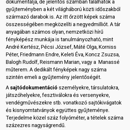
dokumentálja, de jelentős számban találhatók a
gyűjteményben a két világháború közti időszakból
származó darabok is. Az itt őrzött képek száma
összességében megközelíti a negyedmilliót. A tár
anyagában számos olyan, nemzetközi hírű
fényképész munkája is tanulmányozható, mint
André Kertész, Pécsi József, Máté Olga, Korniss
Péter, Friedmann Endre, Keleti Éva, Koncz Zsuzsa,
Balogh Rudolf, Reismann Marian, vagy a Manassé
műterem. A dedikált fényképek nagy száma
szintén emeli a gyűjtemény jelentőségét.
A
sajtódokumentáció
személyekre, társulatokra,
játszóhelyekre, fesztiválokra és versenyekre,
vendégművészekre stb. vonatkozó sajtókivágatok
és kisnyomtatványok együttes gyűjteménye.
Terjedelme közel száz folyóméter, a tételek száma
százezres nagyságrendű.