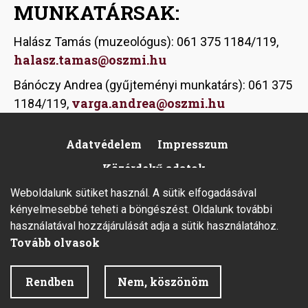
MUNKATÁRSAK:
Halász Tamás (muzeológus): 061 375 1184/119,
halasz.tamas@oszmi.hu
Bánóczy Andrea (gyűjteményi munkatárs): 061 375
varga.andrea@oszmi.hu
1184/119,
Adatvédelem
Impresszum
Footer
Közérdekű adatok
Weboldalunk sütiket használ. A sütik elfogadásával
kényelmesebbé teheti a böngészést. Oldalunk további
használatával hozzájárulását adja a sütik használatához.
Tovább olvasok
2026 © Minden jog fenntartva.
Rendben
Nem, köszönöm
Fejlesztette az Integral Vision Kft.