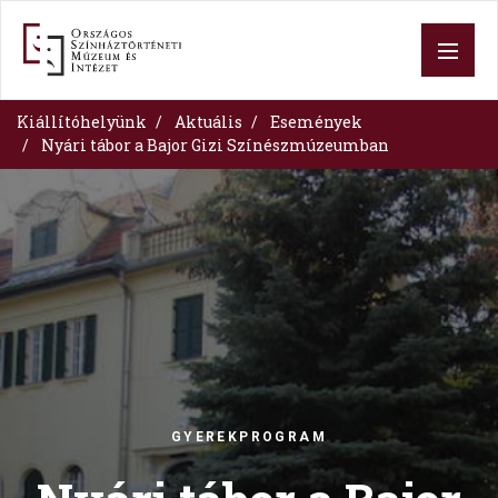
Ugrás
a
tartalomra
Kiállítóhelyünk
Aktuális
Események
Nyári tábor a Bajor Gizi Színészmúzeumban
Image
GYEREKPROGRAM