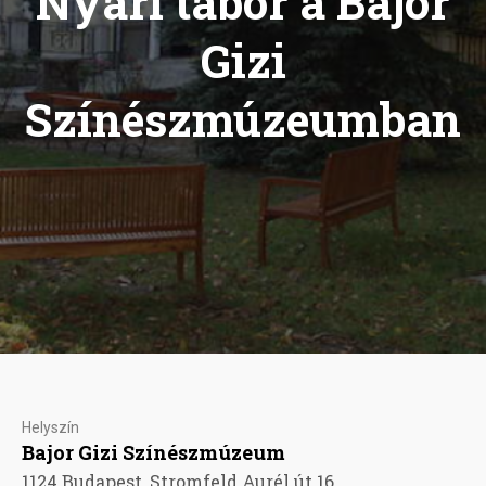
Nyári tábor a Bajor
Gizi
Színészmúzeumban
Helyszín
Bajor Gizi Színészmúzeum
1124 Budapest, Stromfeld Aurél út 16.