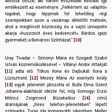
állította össze, aki három évtizeddel később így
emlékezett az eseményre: „Felkértem az »alapító«
tagokat, hogy lépjenek fel lehetőleg régi
szerepeikben azon a vasárnap délelőtti matinén,
ahol a meghívott közönség és a sajtó ünnepelni
akarja »huszonöt éves kedvencét«, Bárdos igazi
[10]
gyermekét, a Belvárosi Színházat.”
Uray Tivadar – Simonyi Mária és Szegedi Szabó
István közreműködésével – Villányi Andor
Attak
ját
[11]
adta elő. Titkos Ilona és Dajbukát Ilona a
[12]
Lüzisztraté,
Mezey Mária
Az esernyős király
[13]
egyik jelenetét játszotta el. Bulla Elma Szent
Johanna-alakítását idézte fel, míg Somogyi Erzsi
[14]
Móricz Zsigmond
Búzakalász
című
drámájának „híres telefon-jelenetében” lépett
színpadra. Turay Ida legnagyobb sikerében, Meller