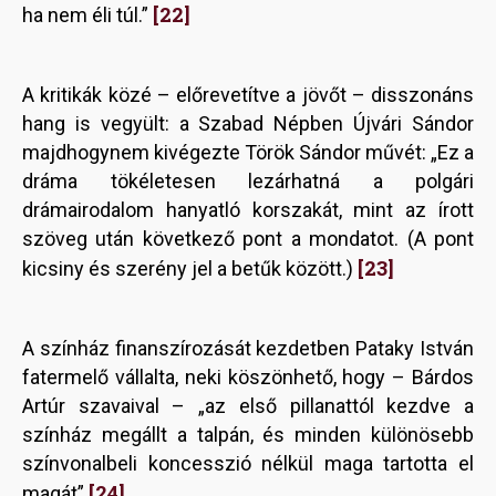
[22]
ha nem éli túl.”
A kritikák közé – előrevetítve a jövőt – disszonáns
hang is vegyült: a Szabad Népben Újvári Sándor
majdhogynem kivégezte Török Sándor művét: „Ez a
dráma tökéletesen lezárhatná a polgári
drámairodalom hanyatló korszakát, mint az írott
szöveg után következő pont a mondatot. (A pont
[23]
kicsiny és szerény jel a betűk között.)
A színház finanszírozását kezdetben Pataky István
fatermelő vállalta, neki köszönhető, hogy – Bárdos
Artúr szavaival – „az első pillanattól kezdve a
színház megállt a talpán, és minden különösebb
színvonalbeli koncesszió nélkül maga tartotta el
[24]
magát”
.