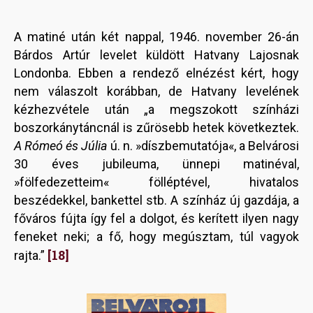
A matiné után két nappal, 1946. november 26-án
Bárdos Artúr levelet küldött Hatvany Lajosnak
Londonba. Ebben a rendező elnézést kért, hogy
nem válaszolt korábban, de Hatvany levelének
kézhezvétele után „a megszokott színházi
boszorkánytáncnál is zűrösebb hetek következtek.
A Rómeó és Júlia
ú. n. »díszbemutatója«, a Belvárosi
30 éves jubileuma, ünnepi matinéval,
»fölfedezetteim« fölléptével, hivatalos
beszédekkel, bankettel stb. A színház új gazdája, a
főváros fújta így fel a dolgot, és kerített ilyen nagy
feneket neki; a fő, hogy megúsztam, túl vagyok
[18]
rajta.”