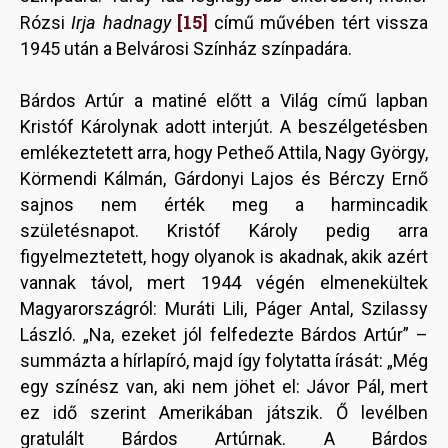
[15]
Rózsi
Irja hadnagy
című művében tért vissza
1945 után a Belvárosi Színház színpadára.
Bárdos Artúr a matiné előtt a Világ című lapban
Kristóf Károlynak adott interjút. A beszélgetésben
emlékeztetett arra, hogy Petheő Attila, Nagy György,
Körmendi Kálmán, Gárdonyi Lajos és Bérczy Ernő
sajnos nem érték meg a harmincadik
születésnapot. Kristóf Károly pedig arra
figyelmeztetett, hogy olyanok is akadnak, akik azért
vannak távol, mert 1944 végén elmenekültek
Magyarországról: Muráti Lili, Páger Antal, Szilassy
László. „Na, ezeket jól felfedezte Bárdos Artúr” –
summázta a hírlapíró, majd így folytatta írását: „Még
egy színész van, aki nem jöhet el: Jávor Pál, mert
ez idő szerint Amerikában játszik. Ő levélben
gratulált Bárdos Artúrnak. A Bárdos