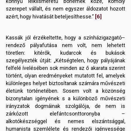
könnyű lelkiismeretű bohémek közé, komoly
szerepet vállalt, és nem egyszer áldozatot hozott
[6]
azért, hogy hivatását beteljesíthesse.”
Kassák jól érzékeltette, hogy a színházigazgató–
rendező pályafutása nem volt, nem lehetett
töretlen: kitérők, kudarcok és bukások
szegélyezték útját: „Kétségtelen, hogy pályájának
felfelé ívelésében sok minden az ő akarata szerint
történt, olyan eredményeket mutatott fel, amelyek
különleges helyet biztosítanak számára művészeti
életünk történetében. Sosem volt a közönség
bizonytalan igényének s a különböző művészeti
irányzatok dogmáinak szolgálója, de nem is
zárkózott elefántcsonttoronyba –
alkotókészséggel és nemes elszántsággal,
humanista szemlélete és rendezői igényessége