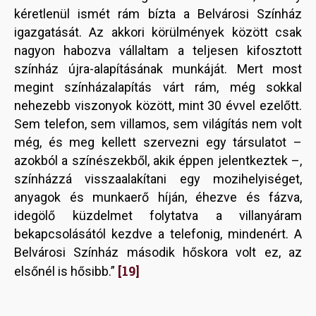
kéretlenül ismét rám bízta a Belvárosi Színház
igazgatását. Az akkori körülmények között csak
nagyon habozva vállaltam a teljesen kifosztott
színház újra-alapításának munkáját. Mert most
megint színházalapítás várt rám, még sokkal
nehezebb viszonyok között, mint 30 évvel ezelőtt.
Sem telefon, sem villamos, sem világítás nem volt
még, és meg kellett szervezni egy társulatot –
azokból a színészekből, akik éppen jelentkeztek –,
színházzá visszaalakítani egy mozihelyiséget,
anyagok és munkaerő híján, éhezve és fázva,
idegölő küzdelmet folytatva a villanyáram
bekapcsolásától kezdve a telefonig, mindenért. A
Belvárosi Színház második hőskora volt ez, az
[19]
elsőnél is hősibb.”