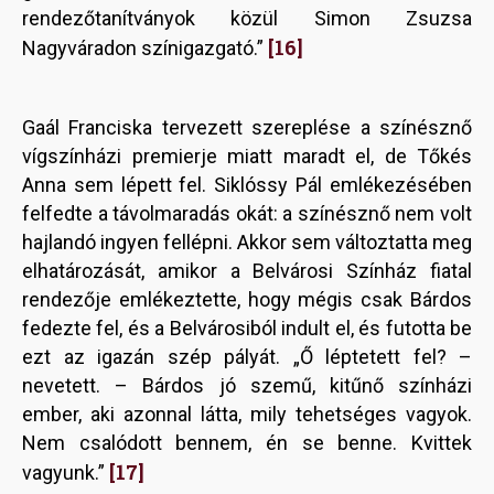
rendezőtanítványok közül Simon Zsuzsa
[16]
Nagyváradon színigazgató.”
Gaál Franciska tervezett szereplése a színésznő
vígszínházi premierje miatt maradt el, de Tőkés
Anna sem lépett fel. Siklóssy Pál emlékezésében
felfedte a távolmaradás okát: a színésznő nem volt
hajlandó ingyen fellépni. Akkor sem változtatta meg
elhatározását, amikor a Belvárosi Színház fiatal
rendezője emlékeztette, hogy mégis csak Bárdos
fedezte fel, és a Belvárosiból indult el, és futotta be
ezt az igazán szép pályát. „Ő léptetett fel? –
nevetett. – Bárdos jó szemű, kitűnő színházi
ember, aki azonnal látta, mily tehetséges vagyok.
Nem csalódott bennem, én se benne. Kvittek
[17]
vagyunk.”