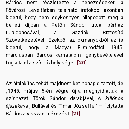
Bárdos nem részletezte a nehézségeket, a
Fővárosi Levéltárban található iratokból azonban
kiderül, hogy nem egykönnyen állapodott meg a
bérleti díjban a Petőfi Sándor utcai bérház
tulajdonosával, a Gazdák Biztosító
Szövetkezetével. Ezekből az okmányokból az is
kiderül, hogy a Magyar Filmirodától 1945.
márciusban Bárdos karhatalom igénybevételével
[20]
foglalta el a színházhelyiséget.
Az átalakítás tehát majdnem két hónapig tartott, de
„1945. május 5-én végre újra megnyithattuk a
színházat Török Sándor darabjával,
A különös
éjszaká
val, Bullával és Timár Józseffel” – folytatta
[21]
Bárdos a visszaemlékezést.