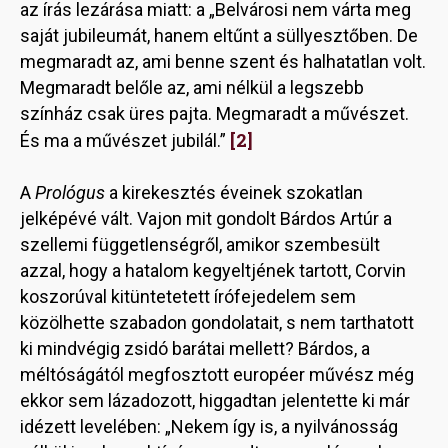
az írás lezárása miatt: a „Belvárosi nem várta meg
saját jubileumát, hanem eltűnt a süllyesztőben. De
megmaradt az, ami benne szent és halhatatlan volt.
Megmaradt belőle az, ami nélkül a legszebb
színház csak üres pajta. Megmaradt a művészet.
[2]
És ma a művészet jubilál.”
A
Prológus
a kirekesztés éveinek szokatlan
jelképévé vált. Vajon mit gondolt Bárdos Artúr a
szellemi függetlenségről, amikor szembesült
azzal, hogy a hatalom kegyeltjének tartott, Corvin
koszorúval kitüntetetett írófejedelem sem
közölhette szabadon gondolatait, s nem tarthatott
ki mindvégig zsidó barátai mellett? Bárdos, a
méltóságától megfosztott européer művész még
ekkor sem lázadozott, higgadtan jelentette ki már
idézett levelében: „Nekem így is, a nyilvánosság