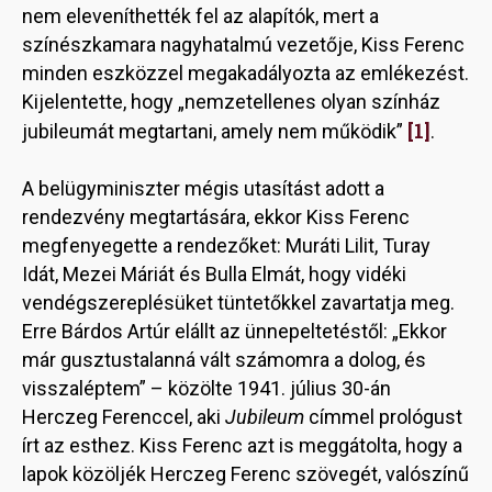
nem eleveníthették fel az alapítók, mert a
színészkamara nagyhatalmú vezetője, Kiss Ferenc
minden eszközzel megakadályozta az emlékezést.
Kijelentette, hogy „nemzetellenes olyan színház
[1]
jubileumát megtartani, amely nem működik”
.
A belügyminiszter mégis utasítást adott a
rendezvény megtartására, ekkor Kiss Ferenc
megfenyegette a rendezőket: Muráti Lilit, Turay
Idát, Mezei Máriát és Bulla Elmát, hogy vidéki
vendégszereplésüket tüntetőkkel zavartatja meg.
Erre Bárdos Artúr elállt az ünnepeltetéstől: „Ekkor
már gusztustalanná vált számomra a dolog, és
visszaléptem” – közölte 1941. július 30-án
Herczeg Ferenccel, aki
Jubileum
címmel prológust
írt az esthez. Kiss Ferenc azt is meggátolta, hogy a
lapok közöljék Herczeg Ferenc szövegét, valószínű