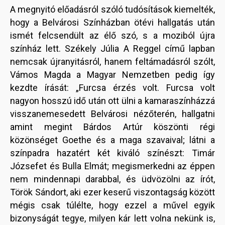
A megnyitó előadásról szóló tudósítások kiemelték,
hogy a Belvárosi Színházban ötévi hallgatás után
ismét felcsendült az élő szó, s a moziból újra
színház lett. Székely Júlia A Reggel című lapban
nemcsak újranyitásról, hanem feltámadásról szólt,
Vámos Magda a Magyar Nemzetben pedig így
kezdte írását: „Furcsa érzés volt. Furcsa volt
nagyon hosszú idő után ott ülni a kamaraszínházzá
visszanemesedett Belvárosi nézőterén, hallgatni
amint megint Bárdos Artúr köszönti régi
közönséget Goethe és a maga szavaival; látni a
színpadra hazatért két kiváló színészt: Timár
Józsefet és Bulla Elmát; megismerkedni az éppen
nem mindennapi darabbal, és üdvözölni az írót,
Török Sándort, aki ezer keserű viszontagság között
mégis csak túlélte, hogy ezzel a művel egyik
bizonyságát tegye, milyen kár lett volna nekünk is,