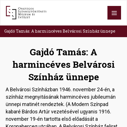
Ugrás
a
tartalomra
Gajdó Tamás: A harmincéves Belvárosi Színház ünnepe
Gajdó Tamás: A
harmincéves Belvárosi
Színház ünnepe
A Belvárosi Színházban 1946. november 24-én, a
színház megnyitásának harmincéves jubileumán
ünnepi matinét rendeztek. (A Modern Színpad
kabaré Bárdos Artúr vezetésével ugyanis 1916.
november 19-én tartotta első előadását a
Koronaherceg utcában. A Belvárosi Színház felirat