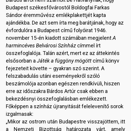
Budapest székesfővárostól Boldogfai Farkas
Sándor éremművész emlékplakettjét kapta
ajándékba. De azt sem írta meg barátjának, hogy az
évfordulóra a Budapest című folyóirat 1946.
november 15-én kiadott számában megjelent
A
harmincéves Belvárosi Színház
címmel írt
összefoglalója. Talán azért, mert ez az áttekintés
elsősorban a
Játék a függöny mögött
című könyv
fejezeteit követte – gyakran szó szerint. A
felszabadulás utáni eseményekről szóló
beszámolója azonban egészen rendkívüli, hiszen
erre az időszakra Bárdos Artúr csak ebben a
bekezdésnyi összefoglalásban emlékezett.
Főképpen a színház újranyitását felelevenítő sorok
izgalmasak:
„Mikor az ostrom után Budapestre visszajöttem, itt
a Nemzeti Bizottság határozata várt, amely