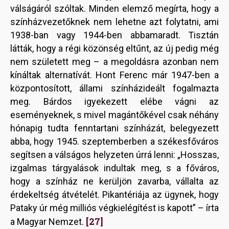
válságáról szóltak. Minden elemző megírta, hogy a
színházvezetőknek nem lehetne azt folytatni, ami
1938-ban vagy 1944-ben abbamaradt. Tisztán
látták, hogy a régi közönség eltűnt, az új pedig még
nem született meg – a megoldásra azonban nem
kínáltak alternatívát. Hont Ferenc már 1947-ben a
központosított, állami színházideált fogalmazta
meg. Bárdos igyekezett elébe vágni az
eseményeknek, s mivel magántőkével csak néhány
hónapig tudta fenntartani színházát, belegyezett
abba, hogy 1945. szeptemberben a székesfőváros
segítsen a válságos helyzeten úrrá lenni: „Hosszas,
izgalmas tárgyalások indultak meg, s a főváros,
hogy a színház ne kerüljön zavarba, vállalta az
érdekeltség átvételét. Pikantériája az ügynek, hogy
Pataky úr még milliós végkielégítést is kapott” – írta
[27]
a Magyar Nemzet.