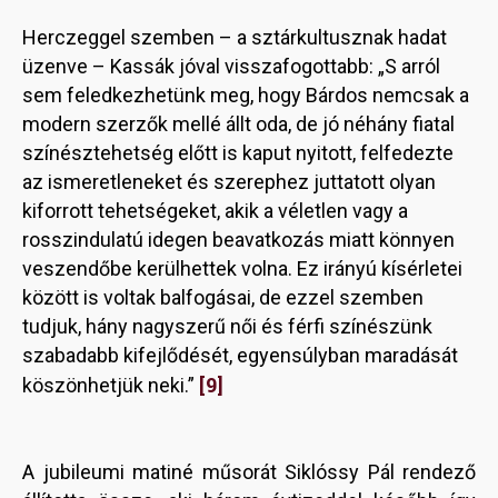
Herczeggel szemben – a sztárkultusznak hadat
üzenve – Kassák jóval visszafogottabb: „S arról
sem feledkezhetünk meg, hogy Bárdos nemcsak a
modern szerzők mellé állt oda, de jó néhány fiatal
színésztehetség előtt is kaput nyitott, felfedezte
az ismeretleneket és szerephez juttatott olyan
kiforrott tehetségeket, akik a véletlen vagy a
rosszindulatú idegen beavatkozás miatt könnyen
veszendőbe kerülhettek volna. Ez irányú kísérletei
között is voltak balfogásai, de ezzel szemben
tudjuk, hány nagyszerű női és férfi színészünk
szabadabb kifejlődését, egyensúlyban maradását
[9]
köszönhetjük neki.”
A jubileumi matiné műsorát Siklóssy Pál rendező