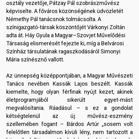
osztály vezetője, Pátzay Pál szobrászművész
képviselte. A főváros közönségének üdvözletét
Némethy Pál tanácsnok tolmácsolta. A
színigazgató-társak köszöntőjét Várkonyi Zoltán
adta át. Háy Gyula a Magyar–Szovjet Művelődési
Társaság elismerését fejezte ki, míg a Belvárosi
Színház társulatának ragaszkodásáról Simonyi
Mária színésznő vallott.
Az ünnepség középpontjában, a Magyar Művészeti
Tanács nevében Kassák Lajos beszélt. Kassák
kiemelte, hogy olyan férfinak nyújt kezet, akinek
életprogramjából sikerült egyet-mást
megvalósítania. Ráadásul – s ez a gondolat
kétségtelenül az új művész-eszmény
szellemében fogant – Bárdos Artúr „sosem volt
felelőtlen társadalmon kívüli lény, nem tartozott a