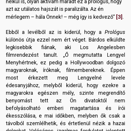
nélkül is, olyan aktívám maradt ez a prológus, hogy
azt az utálatos hajszát is paralizálta. Az én
[3]
mérlegem – hála Önnek! – még így is kedvező”
.
Ebből a levélből az is kiderül, hogy a
Prológus
különös útja ezzel nem ért véget. Bárdos elküldte
legkisebbik fiának, aki Los Angelesben
filmrendezést tanult. „Ő megmutatta Lengyel
Menyhértnek, ez pedig a Hollywoodban dolgozó
magyaroknak, íróknak, filmembereknek. Éppen
most érkezett meg Lengyelné levele
édesanyjához, melyből kiderül, hogy ezekre a
magyarokra egészen mély, szinte megrendítő
benyomást tett az Ön divatoktól nem
befolyásolható emberi magatartása és írói
ékesszólása, e mai időkben, melyben ők csak a
távolból szemlélhetik, és értetlenül nézik a hazai
dolgokat. Valóságos, izgalmas fordulatot jelentett