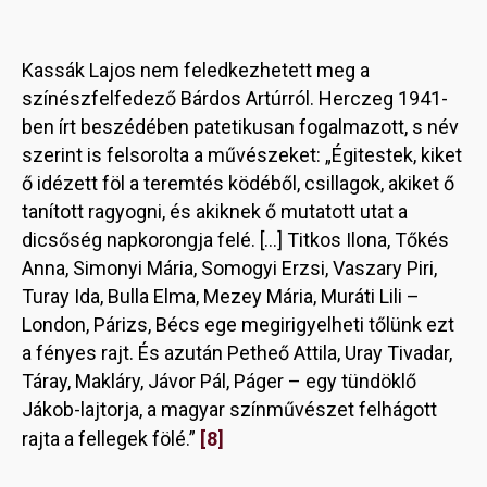
Kassák Lajos nem feledkezhetett meg a
színészfelfedező Bárdos Artúrról. Herczeg 1941-
ben írt beszédében patetikusan fogalmazott, s név
szerint is felsorolta a művészeket: „Égitestek, kiket
ő idézett föl a teremtés ködéből, csillagok, akiket ő
tanított ragyogni, és akiknek ő mutatott utat a
dicsőség napkorongja felé. […] Titkos Ilona, Tőkés
Anna, Simonyi Mária, Somogyi Erzsi, Vaszary Piri,
Turay Ida, Bulla Elma, Mezey Mária, Muráti Lili –
London, Párizs, Bécs ege megirigyelheti tőlünk ezt
a fényes rajt. És azután Petheő Attila, Uray Tivadar,
Táray, Makláry, Jávor Pál, Páger – egy tündöklő
Jákob-lajtorja, a magyar színművészet felhágott
[8]
rajta a fellegek fölé.”