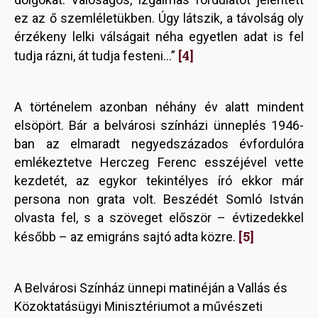
ez az ő szemléletükben. Úgy látszik, a távolság oly
érzékeny lelki válságait néha egyetlen adat is fel
[4]
tudja rázni, át tudja festeni…”
A történelem azonban néhány év alatt mindent
elsöpört. Bár a belvárosi színházi ünneplés 1946-
ban az elmaradt negyedszázados évfordulóra
emlékeztetve Herczeg Ferenc esszéjével vette
kezdetét, az egykor tekintélyes író ekkor már
persona non grata volt. Beszédét Somló István
olvasta fel, s a szöveget először – évtizedekkel
[5]
később – az emigráns sajtó adta közre.
A Belvárosi Színház ünnepi matinéján a Vallás és
Közoktatásügyi Minisztériumot a művészeti