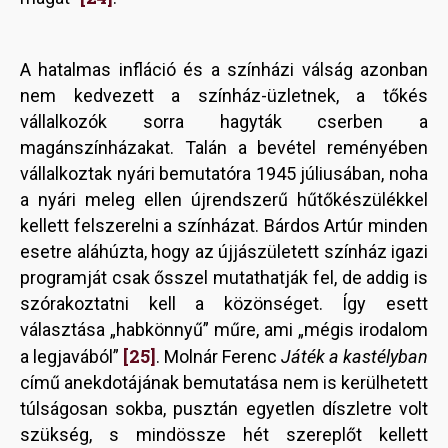
A hatalmas infláció és a színházi válság azonban
nem kedvezett a színház-üzletnek, a tőkés
vállalkozók sorra hagyták cserben a
magánszínházakat. Talán a bevétel reményében
vállalkoztak nyári bemutatóra 1945 júliusában, noha
a nyári meleg ellen újrendszerű hűtőkészülékkel
kellett felszerelni a színházat. Bárdos Artúr minden
esetre aláhúzta, hogy az újjászületett színház igazi
programját csak ősszel mutathatják fel, de addig is
szórakoztatni kell a közönséget. Így esett
választása „habkönnyű” műre, ami „mégis irodalom
[25]
a legjavából”
. Molnár Ferenc
Játék a kastélyban
című anekdotájának bemutatása nem is kerülhetett
túlságosan sokba, pusztán egyetlen díszletre volt
szükség, s mindössze hét szereplőt kellett