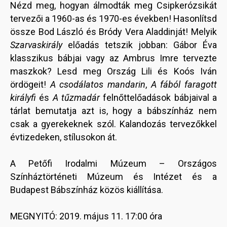
Nézd meg, hogyan álmodták meg Csipkerózsikát
tervezői a 1960-as és 1970-es években! Hasonlítsd
össze Bod László és Bródy Vera Aladdinját! Melyik
Szarvaskirály
előadás tetszik jobban: Gábor Éva
klasszikus bábjai vagy az Ambrus Imre tervezte
maszkok? Lesd meg Ország Lili és Koós Iván
ördögeit!
A csodálatos mandarin
,
A fából faragott
királyfi
és
A tűzmadár
felnőttelőadások bábjaival a
tárlat bemutatja azt is, hogy a bábszínház nem
csak a gyerekeknek szól. Kalandozás tervezőkkel
évtizedeken, stílusokon át.
A Petőfi Irodalmi Múzeum – Országos
Színháztörténeti Múzeum és Intézet és a
Budapest Bábszínház közös kiállítása.
MEGNYITÓ: 2019. május 11. 17:00 óra