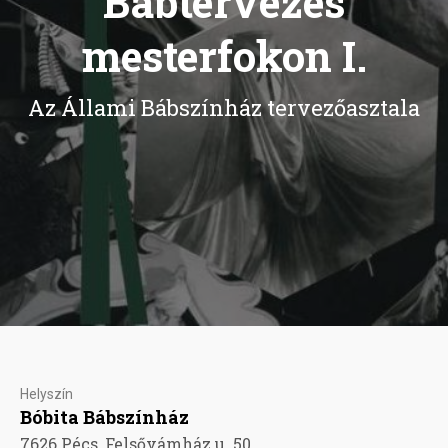
Bábtervezés
mesterfokon I.
Az Állami Bábszínház tervezőasztala
Helyszín
Bóbita Bábszínház
7626 Pécs, Felsővámház u. 50.