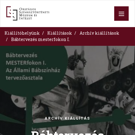
Ugrás
a
tartalomra
Kiállítóhelyünk
Kiállítások
Archív kiállítások
Bábtervezés mesterfokon I.
Image
ARCHÍV KIÁLLÍTÁS