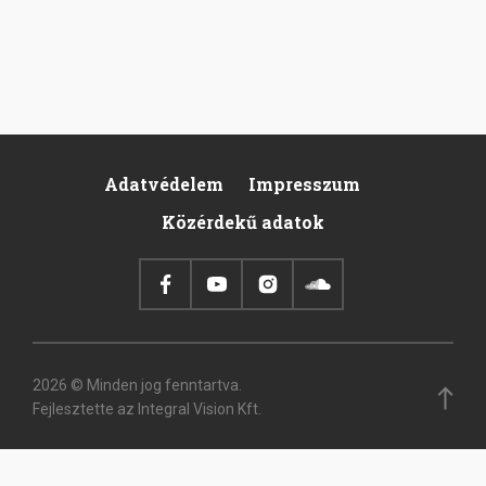
Adatvédelem
Impresszum
Footer
Közérdekű adatok
2026 © Minden jog fenntartva.
Fejlesztette az Integral Vision Kft.