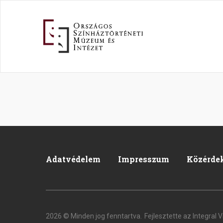
Ugrás
a
tartalomra
Adatvédelem
Impresszum
Közérde
Footer
2026 © Minden jog fenntartva.
Fejlesztette az Integral V