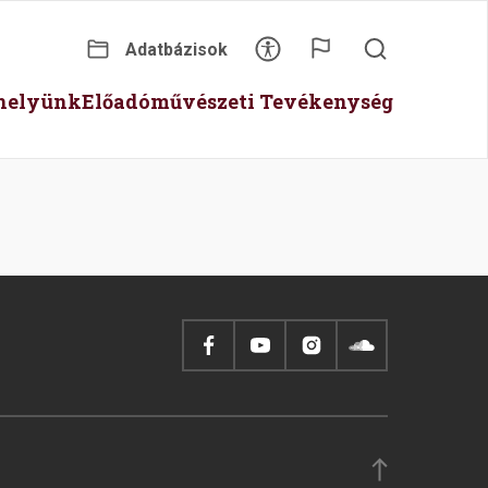
Adatbázisok
Secondary
óhelyünk
Előadóművészeti Tevékenység
menu